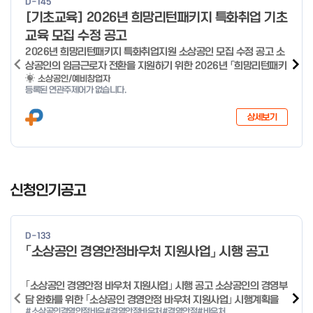
D-145
o
[기초교육] 2026년 희망리턴패키지 특화취업 기초
f
교육 모집 수정 공고
4
2026년 희망리턴패키지 특화취업지원 소상공인 모집 수정 공고 소
상공인의 임금근로자 전환을 지원하기 위한 2026년 「희망리턴패키
지 특화취업지원」 사업을 다음과 같이 공고합니다. '26.6.2(화)은
소상공인/예비창업자
등록된 연관주제어가 없습니다.
익일인 6.3(수) 선거로 인해 서류검토가 불가함에 따라 기초교육
모집을 진행하지 않음을 안내드립니다. (6/3 모집 재개) □ 사업명:
상세보기
희망리턴패키지 특화취업지원 □ 지원대상: 폐업(예정) 소상공인
□ 신청기간 : 2026.1.20.(화) ~ 사업 종료 시 까지 * 기초교육의
경우 매주 일, 월, 화, 수, 목 신청·접수 가능 ** 기초교육 신청 가능
일 오전 9시 접수 가능하며, 정원 초과 시 다음 회차 신청 요망 ※자
I
세한 사항은 공고문 참고 2026년 2월 5일 소상공인시장진흥공단
t
신청인기공고
이사장 ※ 문의처 ※ - 사업문의 : 1533-0100(소상공인 통합콜센
e
터) - 시스템 문의(오류 등) : 1644-5302 ** 기초교육 수료 인정
m
기준 안내 ** 기초교육 1과목 당 1시간 또는 1.5시간으로 인정(최소
1
10시간 이상 수강 필요) 30분 미만 → 0.5시간 30분 이상 ~ 60분
D-133
미만 → 1시간 60분 이상 → 1.5시간
o
「소상공인 경영안정바우처 지원사업」 시행 공고
f
4
｢소상공인 경영안정 바우처 지원사업｣ 시행 공고 소상공인의 경영부
담 완화를 위한 ｢소상공인 경영안정 바우처 지원사업｣ 시행계획을
#소상공인경영안정바우
#경영안정바우처
#경영안정
#바우처