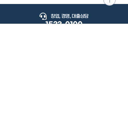
위로
이동
창업, 경영, 대출상담
1533-0100
keyboard_arrow_up
관련사이트
이용약관
개인정보처리방침
저작권정책
책임의한계와법적고지
이메일무단수집거부
도로명주소안내
원격지원
사용자 매뉴얼
(우) 34077 대전광역시 유성구 지족로364번길 92 2층 소상공인시장진흥공단.
사업자 등록번호: 305-82-21570
대표전화: 1533-0100(소상공인 통합콜센터), 1357(중소기업 통합콜센터)
Copyright 2022 SEMAS, All Right Reserved.