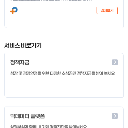
다음과 같이 공고합니다. 2026년 1월 28일 중소벤처기업부장관
상세보기
I
t
서비스 바로가기
e
m
정책자금
1
o
성장 및 경영안정을 위한 다양한 소상공인 정책자금을 받아 보세요
f
4
빅데이터 플랫폼
상권분석과 함께 내 가게 경영진단을 받아보세요