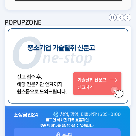
POPUPZONE
소상공인24
창업, 경영, 대출상담 1533-0100
아
로그인 하시면 더욱 효율적인
웃
맞춤형 메뉴를 설정하실 수 있습니다.
로
로그인