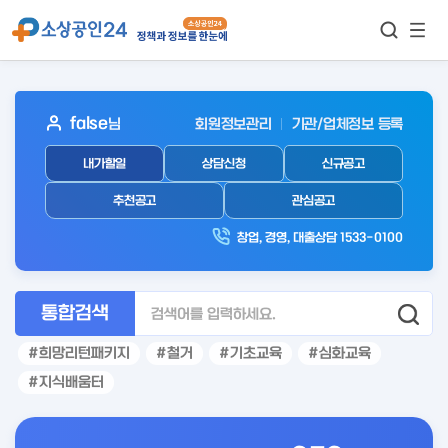
모바
통합검색
메뉴
이동
보기
아
false
님
회원정보관리
기관/업체정보 등록
웃
내가할일
상담신청
신규공고
로
그
추천공고
관심공고
인
창업, 경영, 대출상담 1533-0100
후
통합검색
희망리턴패키지
철거
기초교육
심화교육
지식배움터