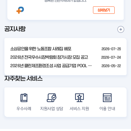
등록된 연관주제어가 없습니다.
상세보기
공지사항
I
공
t
지
사
e
항
소상공인을 위한 노동조합 사례집 배포
2026-07-29
m
더
2
2026년 전국우수시장박람회 참가시장 모집 공고
2026-07-24
보
기
o
2026년 클린제조환경조성 사업 공급기업 POOL 안내
2026-05-22
f
자주찾는 서비스
4
우수사례
지원사업 상담
서비스 지원
이용 안내