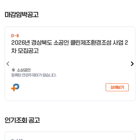
I
t
마감임박공고
e
m
1
D-6
o
2026년 경상북도 소공인 클린제조환경조성 사업 2
f
차 모집공고
4
소상공인
등록된 연관주제어가 없습니다.
상세보기
I
t
인기조회 공고
e
m
1