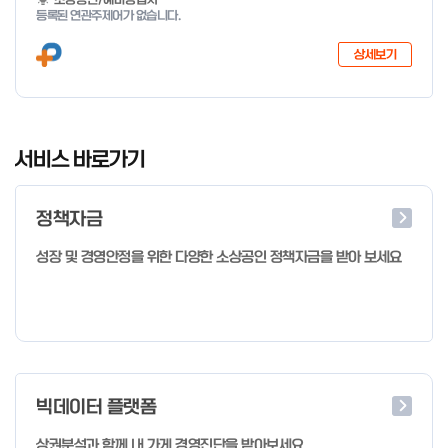
지 특화취업지원」 사업을 다음과 같이 공고합니다. '26.6.2(화)은
등록된 연관주제어가 없습니다.
익일인 6.3(수) 선거로 인해 서류검토가 불가함에 따라 기초교육
모집을 진행하지 않음을 안내드립니다. (6/3 모집 재개) □ 사업명:
상세보기
희망리턴패키지 특화취업지원 □ 지원대상: 폐업(예정) 소상공인
□ 신청기간 : 2026.1.20.(화) ~ 사업 종료 시 까지 * 기초교육의
경우 매주 일, 월, 화, 수, 목 신청·접수 가능 ** 기초교육 신청 가능
일 오전 9시 접수 가능하며, 정원 초과 시 다음 회차 신청 요망 ※자
I
세한 사항은 공고문 참고 2026년 2월 5일 소상공인시장진흥공단
t
서비스 바로가기
이사장 ※ 문의처 ※ - 사업문의 : 1533-0100(소상공인 통합콜센
e
터) - 시스템 문의(오류 등) : 1644-5302 ** 기초교육 수료 인정
m
기준 안내 ** 기초교육 1과목 당 1시간 또는 1.5시간으로 인정(최소
정책자금
1
10시간 이상 수강 필요) 30분 미만 → 0.5시간 30분 이상 ~ 60분
미만 → 1시간 60분 이상 → 1.5시간
o
성장 및 경영안정을 위한 다양한 소상공인 정책자금을 받아 보세요
f
4
빅데이터 플랫폼
상권분석과 함께 내 가게 경영진단을 받아보세요