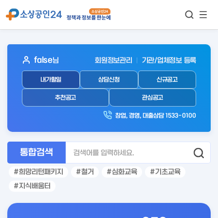
모바
통합검색
메뉴
이동
보기
아
false
님
회원정보관리
기관/업체정보 등록
웃
내가할일
상담신청
신규공고
로
그
추천공고
관심공고
인
창업, 경영, 대출상담 1533-0100
후
통합검색
희망리턴패키지
철거
심화교육
기초교육
지식배움터