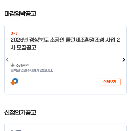
I
t
마감임박공고
e
m
1
D-7
o
2026년 경상북도 소공인 클린제조환경조성 사업 2
f
차 모집공고
4
소상공인
등록된 연관주제어가 없습니다.
상세보기
I
t
신청인기공고
e
m
1