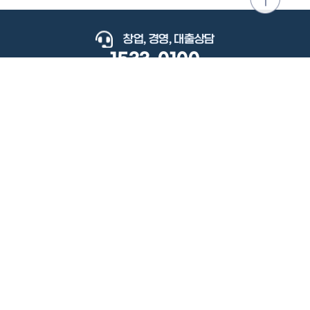
위로
이동
창업, 경영, 대출상담
1533-0100
keyboard_arrow_up
관련사이트
이용약관
개인정보처리방침
저작권정책
책임의한계와법적고지
이메일무단수집거부
도로명주소안내
원격지원
사용자 매뉴얼
(우) 34077 대전광역시 유성구 지족로364번길 92 2층 소상공인시장진흥공단.
사업자 등록번호: 305-82-21570
대표전화: 1533-0100(소상공인 통합콜센터), 1357(중소기업 통합콜센터)
Copyright 2022 SEMAS, All Right Reserved.