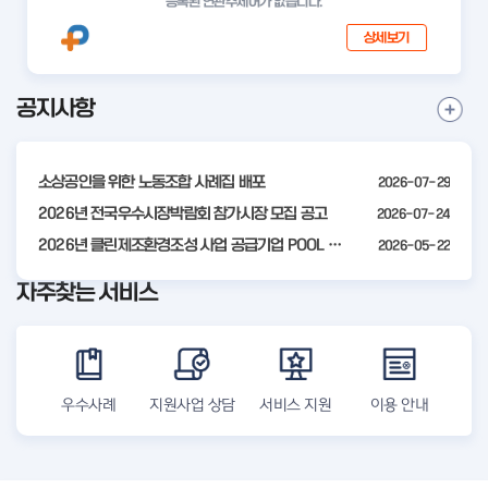
등록된 연관주제어가 없습니다.
상세보기
공지사항
I
공
t
지
사
e
항
소상공인을 위한 노동조합 사례집 배포
2026-07-29
m
더
2
2026년 전국우수시장박람회 참가시장 모집 공고
2026-07-24
보
기
o
2026년 클린제조환경조성 사업 공급기업 POOL 안내
2026-05-22
f
자주찾는 서비스
4
우수사례
지원사업 상담
서비스 지원
이용 안내