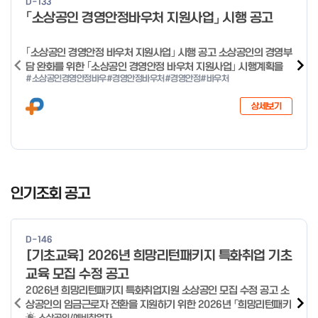
D-133
o
「소상공인 경영안정바우처 지원사업」 시행 공고
f
4
｢소상공인 경영안정 바우처 지원사업｣ 시행 공고 소상공인의 경영부
담 완화를 위한 ｢소상공인 경영안정 바우처 지원사업｣ 시행계획을
#소상공인경영안정바우
#경영안정바우처
#경영안정
#바우처
다음과 같이 공고합니다. 2026년 1월 28일 중소벤처기업부장관
상세보기
I
t
인기조회 공고
e
m
1
D-146
o
[기초교육] 2026년 희망리턴패키지 특화취업 기초
f
교육 모집 수정 공고
4
2026년 희망리턴패키지 특화취업지원 소상공인 모집 수정 공고 소
상공인의 임금근로자 전환을 지원하기 위한 2026년 「희망리턴패키
소상공인/예비창업자