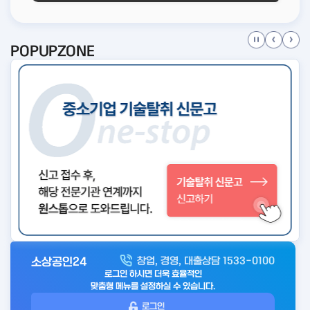
POPUPZONE
소상공인24
창업, 경영, 대출상담 1533-0100
아
로그인 하시면 더욱 효율적인
웃
맞춤형 메뉴를 설정하실 수 있습니다.
로
로그인