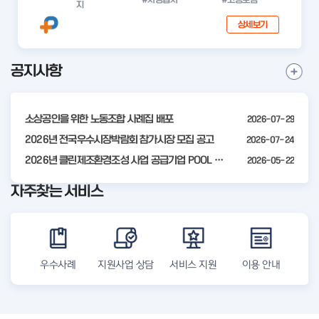
지
상세보기
공지사항
I
공
t
지
사
e
항
소상공인을 위한 노동조합 사례집 배포
2026-07-29
m
더
2
2026년 전국우수시장박람회 참가시장 모집 공고
2026-07-24
보
기
o
2026년 클린제조환경조성 사업 공급기업 POOL 안내
2026-05-22
f
자주찾는 서비스
4
우수사례
지원사업 상담
서비스 지원
이용 안내