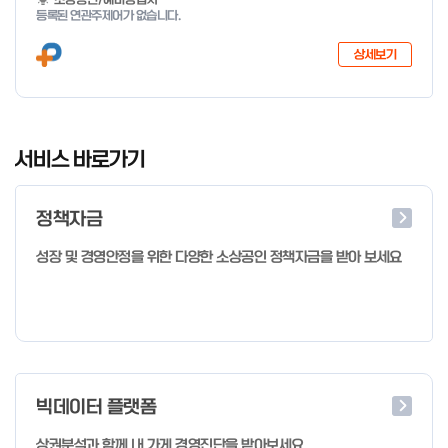
지 특화취업지원」 사업을 다음과 같이 공고합니다. '26.6.2(화)은
등록된 연관주제어가 없습니다.
익일인 6.3(수) 선거로 인해 서류검토가 불가함에 따라 기초교육
모집을 진행하지 않음을 안내드립니다. (6/3 모집 재개) □ 사업명:
상세보기
희망리턴패키지 특화취업지원 □ 지원대상: 폐업(예정) 소상공인
□ 신청기간 : 2026.1.20.(화) ~ 사업 종료 시 까지 * 기초교육의
경우 매주 일, 월, 화, 수, 목 신청·접수 가능 ** 기초교육 신청 가능
일 오전 9시 접수 가능하며, 정원 초과 시 다음 회차 신청 요망 ※자
I
세한 사항은 공고문 참고 2026년 2월 5일 소상공인시장진흥공단
t
서비스 바로가기
이사장 ※ 문의처 ※ - 사업문의 : 1533-0100(소상공인 통합콜센
e
터) - 시스템 문의(오류 등) : 1644-5302 ** 기초교육 수료 인정
m
기준 안내 ** 기초교육 1과목 당 1시간 또는 1.5시간으로 인정(최소
정책자금
1
10시간 이상 수강 필요) 30분 미만 → 0.5시간 30분 이상 ~ 60분
미만 → 1시간 60분 이상 → 1.5시간
o
성장 및 경영안정을 위한 다양한 소상공인 정책자금을 받아 보세요
f
4
빅데이터 플랫폼
상권분석과 함께 내 가게 경영진단을 받아보세요