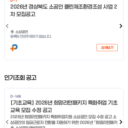
D-7
o
2026년 경상북도 소공인 클린제조환경조성 사업 2
f
차 모집공고
4
소상공인
등록된 연관주제어가 없습니다.
상세보기
I
t
인기조회 공고
e
m
1
D-146
o
[기초교육] 2026년 희망리턴패키지 특화취업 기초
f
교육 모집 수정 공고
4
2026년 희망리턴패키지 특화취업지원 소상공인 모집 수정 공고 소
상공인의 임금근로자 전환을 지원하기 위한 2026년 「희망리턴패키
소상공인/예비창업자