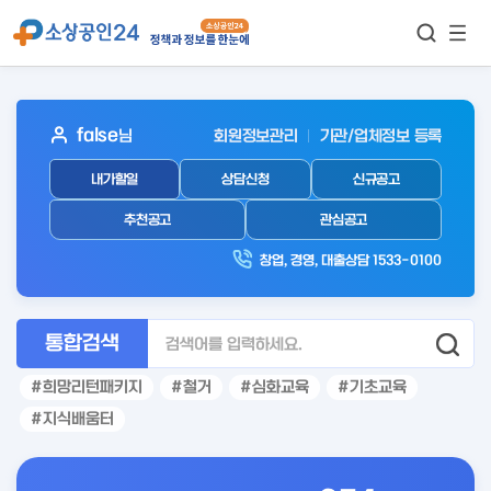
모바
통합검색
메뉴
이동
보기
아
false
님
회원정보관리
기관/업체정보 등록
웃
내가할일
상담신청
신규공고
로
그
추천공고
관심공고
인
창업, 경영, 대출상담 1533-0100
후
통합검색
희망리턴패키지
철거
심화교육
기초교육
지식배움터