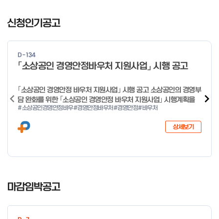
I
t
신청인기공고
e
m
1
D-134
o
「소상공인 경영안정바우처 지원사업」 시행 공고
f
4
｢소상공인 경영안정 바우처 지원사업｣ 시행 공고 소상공인의 경영부
담 완화를 위한 ｢소상공인 경영안정 바우처 지원사업｣ 시행계획을
#소상공인경영안정바우
#경영안정바우처
#경영안정
#바우처
다음과 같이 공고합니다. 2026년 1월 28일 중소벤처기업부장관
상세보기
I
t
마감임박공고
e
m
1