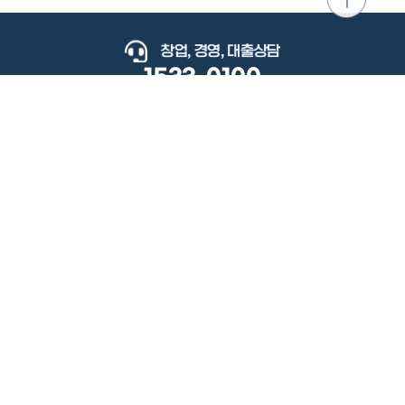
위로
이동
창업, 경영, 대출상담
1533-0100
keyboard_arrow_up
관련사이트
이용약관
개인정보처리방침
저작권정책
책임의한계와법적고지
이메일무단수집거부
도로명주소안내
원격지원
사용자 매뉴얼
(우) 34077 대전광역시 유성구 지족로364번길 92 2층 소상공인시장진흥공단.
사업자 등록번호: 305-82-21570
대표전화: 1533-0100(소상공인 통합콜센터), 1357(중소기업 통합콜센터)
Copyright 2022 SEMAS, All Right Reserved.