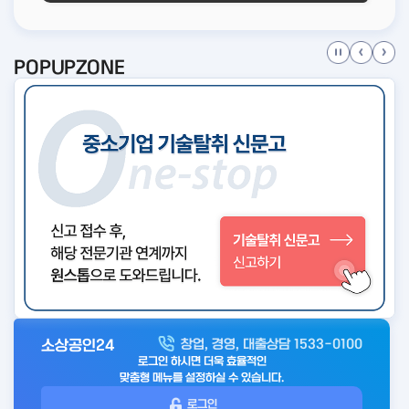
POPUPZONE
소상공인24
창업, 경영, 대출상담 1533-0100
아
로그인 하시면 더욱 효율적인
웃
맞춤형 메뉴를 설정하실 수 있습니다.
로
로그인