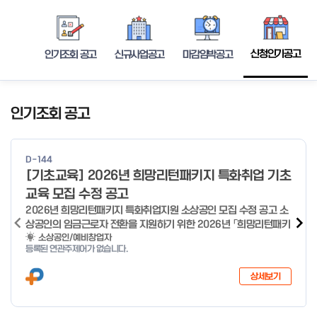
신청인기공고
인기조회 공고
신규사업공고
마감임박공고
인기조회 공고
D-144
[기초교육] 2026년 희망리턴패키지 특화취업 기초
교육 모집 수정 공고
2026년 희망리턴패키지 특화취업지원 소상공인 모집 수정 공고 소
상공인의 임금근로자 전환을 지원하기 위한 2026년 「희망리턴패키
지 특화취업지원」 사업을 다음과 같이 공고합니다. '26.6.2(화)은
소상공인/예비창업자
등록된 연관주제어가 없습니다.
익일인 6.3(수) 선거로 인해 서류검토가 불가함에 따라 기초교육
모집을 진행하지 않음을 안내드립니다. (6/3 모집 재개) □ 사업명:
상세보기
희망리턴패키지 특화취업지원 □ 지원대상: 폐업(예정) 소상공인
□ 신청기간 : 2026.1.20.(화) ~ 사업 종료 시 까지 * 기초교육의
경우 매주 일, 월, 화, 수, 목 신청·접수 가능 ** 기초교육 신청 가능