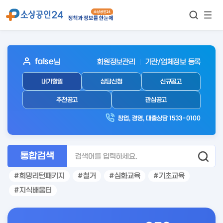
모바
통합검색
메뉴
이동
보기
아
false
님
회원정보관리
기관/업체정보 등록
웃
내가할일
상담신청
신규공고
로
그
추천공고
관심공고
인
창업, 경영, 대출상담 1533-0100
후
통합검색
희망리턴패키지
철거
심화교육
기초교육
지식배움터