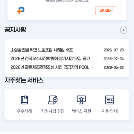
등록된 연관주제어가 없습니다.
상세보기
공지사항
I
공
t
지
사
e
항
소상공인을 위한 노동조합 사례집 배포
2026-07-29
m
더
2
2026년 전국우수시장박람회 참가시장 모집 공고
2026-07-24
보
기
o
2026년 클린제조환경조성 사업 공급기업 POOL 안내
2026-05-22
f
자주찾는 서비스
4
우수사례
지원사업 상담
서비스 지원
이용 안내