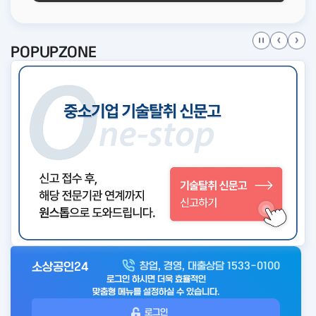
POPUPZONE
소상공인24
창업, 경영, 대출상담 1533-0100
아
로그인 하시면 더욱 효율적인
웃
맞춤형 메뉴를 설정하실 수 있습니다.
로
로그인