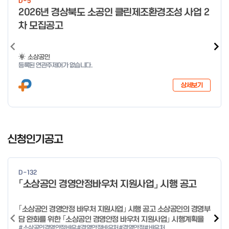
D-5
o
2026년 경상북도 소공인 클린제조환경조성 사업 2
f
차 모집공고
4
소상공인
등록된 연관주제어가 없습니다.
상세보기
I
t
신청인기공고
e
m
1
D-132
o
「소상공인 경영안정바우처 지원사업」 시행 공고
f
4
｢소상공인 경영안정 바우처 지원사업｣ 시행 공고 소상공인의 경영부
담 완화를 위한 ｢소상공인 경영안정 바우처 지원사업｣ 시행계획을
#소상공인경영안정바우
#경영안정바우처
#경영안정
#바우처