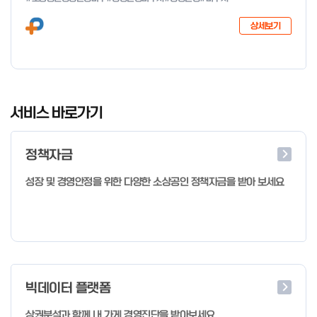
다음과 같이 공고합니다. 2026년 1월 28일 중소벤처기업부장관
상세보기
I
t
서비스 바로가기
e
m
정책자금
1
o
성장 및 경영안정을 위한 다양한 소상공인 정책자금을 받아 보세요
f
4
빅데이터 플랫폼
상권분석과 함께 내 가게 경영진단을 받아보세요