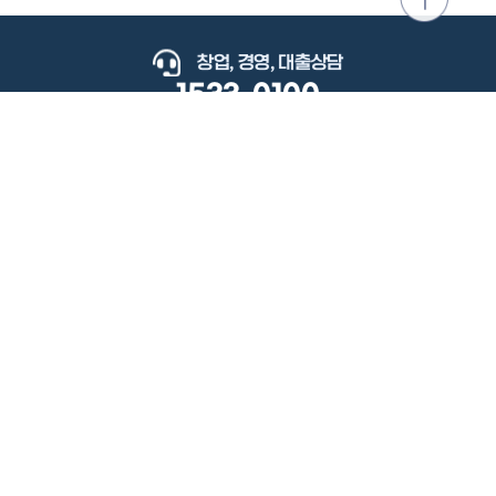
위로
이동
창업, 경영, 대출상담
1533-0100
keyboard_arrow_up
관련사이트
이용약관
개인정보처리방침
저작권정책
책임의한계와법적고지
이메일무단수집거부
도로명주소안내
원격지원
사용자 매뉴얼
(우) 34077 대전광역시 유성구 지족로364번길 92 2층 소상공인시장진흥공단.
사업자 등록번호: 305-82-21570
대표전화: 1533-0100(소상공인 통합콜센터), 1357(중소기업 통합콜센터)
Copyright 2022 SEMAS, All Right Reserved.