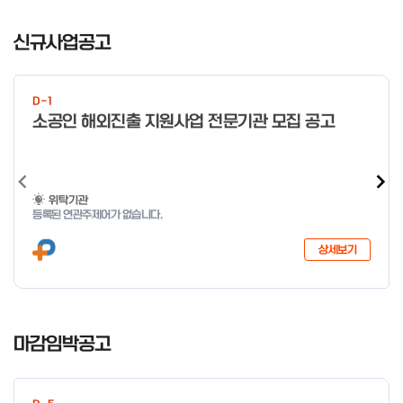
일 오전 9시 접수 가능하며, 정원 초과 시 다음 회차 신청 요망 ※자
I
세한 사항은 공고문 참고 2026년 2월 5일 소상공인시장진흥공단
t
신규사업공고
이사장 ※ 문의처 ※ - 사업문의 : 1533-0100(소상공인 통합콜센
e
터) - 시스템 문의(오류 등) : 1644-5302 ** 기초교육 수료 인정
m
기준 안내 ** 기초교육 1과목 당 1시간 또는 1.5시간으로 인정(최소
1
10시간 이상 수강 필요) 30분 미만 → 0.5시간 30분 이상 ~ 60분
D-1
미만 → 1시간 60분 이상 → 1.5시간
o
소공인 해외진출 지원사업 전문기관 모집 공고
f
4
위탁기관
등록된 연관주제어가 없습니다.
상세보기
I
t
마감임박공고
e
m
1