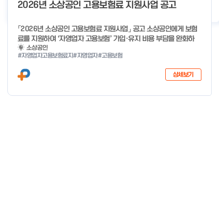
o
2026년 소상공인 고용보험료 지원사업 공고
2026년 클린제조환경조성 사업 공급기업 POOL 안내
2026-05-22
f
4
「2026년 소상공인 고용보험료 지원사업」 공고 소상공인에게 보험
료를 지원하여 ‘자영업자 고용보험’ 가입·유지 비용 부담을 완화하
고, 사회안전망으로 편입을 촉진하고자「2026년 소상공인 고용보험
소상공인
#자영업자고용보험료지
#자영업자
#고용보험
료 지원사업」을 다음과 같이 공고합니다. 2025년 12월 29일 중소
벤처기업부 장관 자세한 사항은 첨부파일을 확인하여 주시기 바랍니
상세보기
다.