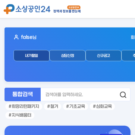
아
false
님
회
웃
로
내가할일
상담신청
신규공고
그
인
후
통합검색
희망리턴패키지
철거
기초교육
심화교육
지식배움터