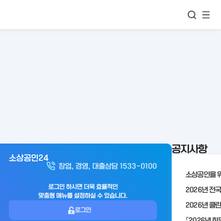
모바
통합검색
메뉴
이동
보기
공지사항
소상공인24
아
창업, 경영, 대출상담 1533-0100
웃
로
로그인 하시면 더욱 효율적인
맞춤형 메뉴를 설정하실 수 있습니다.
그
로그인
인