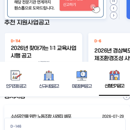
추천 지원사업공고
D-114
D-6
2026년 찾아가는 1:1 교육사업
2026년 경상북
시행 공고
제조환경조성 사
#경영애
#찾아가
#찾아가
#무료법
고
로 개선
#컨설팅
등록된 연관주제어
는
는 1:1 교
률구조
컨설
상세보기
신청인기공고
인기조회 공고
신규사업공고
마감임박공고
공지사항
I
t
e
소상공인을 위한 노동조합 사례집 배포
2026-07-29
m
2
2026년 전국우수시장박람회 참가시장 모집 공고
2026-07-24
D-146