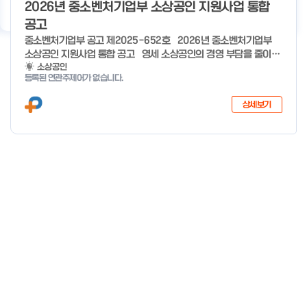
기
우수사례
지원사업 상담
서비스 지원
이용 안내
2026년 중소벤처기업부 소상공인 지원사업 통합
공고
중소벤처기업부 공고 제2025-652호 2026년 중소벤처기업부
소상공인 지원사업 통합 공고 영세 소상공인의 경영 부담을 줄이고,
유망 소상공인의 성장 가능성을 극대화하기 위해 �2026년 소상공
소상공인
등록된 연관주제어가 없습니다.
인 지원사업을 다음과 같이 공고합니다. ※ 7개분야 26개사업 1조
3,410억원 규모(’25년 7개분야 23개사업 8,170억원 규모) 2025
상세보기
년 12월 29일 중 소 벤 처 기 업 부 장 관