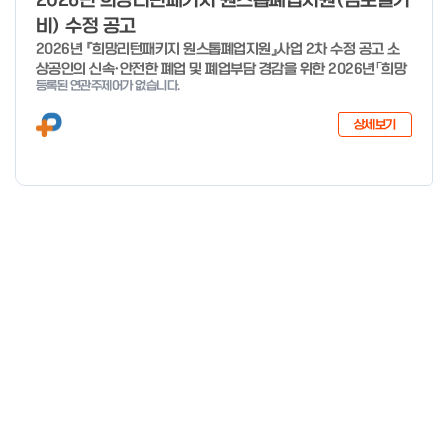
2026년 희망리턴패키지 원스톱폐업지원(점포철거
비) 수정 공고
2026년 『희망리턴패키지 원스톱폐업지원』사업 2차 수정 공고 소
상공인의 신속·안전한 폐업 및 폐업부담 경감을 위한 2026년「희망
등록된 연관주제어가 없습니다.
리턴패키지 원스톱폐업지원」사업의 추가경정예산 지원 대상 확대에
따른 2차 수정 공고 하오니, 많은 관심과 참여 바랍니다. 2026년 8
상세보기
월 3일 소상공인시장진흥공단 이사장 < 신청·접수 기간 > 세부사업
신청·접수기간 신청·접수처 사업정리 컨설팅 26년 1월 19일 ~ 예산
소진시 희망리턴패키지 홈페이지 (http://hope.sbiz.or.kr ) 법률
자문·채무조정 26년 4월 3일 ~ 예산 소진시 점포철거비 지원 26
년 1월 28일 ~ 예산 소진시 소상공인24 홈페이지 (http://sbiz24.
kr) ※ 자세한 내용은 첨부파일 확인 바랍니다.