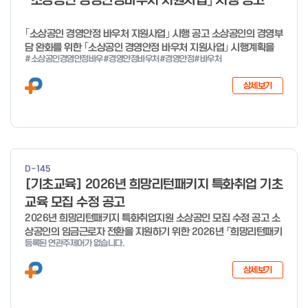
「소상공인 경영안정바우처 지원사업」 시행 공고
o
f
｢소상공인 경영안정 바우처 지원사업｣ 시행 공고 소상공인의 경영부
4
담 완화를 위한 ｢소상공인 경영안정 바우처 지원사업｣ 시행계획을
#소상공인경영안정바우
#경영안정바우처
#경영안정
#바우처
다음과 같이 공고합니다. 2026년 1월 28일 중소벤처기업부장관
상세보기
D-145
[기초교육] 2026년 희망리턴패키지 특화취업 기초
교육 모집 수정 공고
2026년 희망리턴패키지 특화취업지원 소상공인 모집 수정 공고 소
상공인의 임금근로자 전환을 지원하기 위한 2026년 「희망리턴패키
등록된 연관주제어가 없습니다.
지 특화취업지원」 사업을 다음과 같이 공고합니다. '26.6.2(화)은
익일인 6.3(수) 선거로 인해 서류검토가 불가함에 따라 기초교육
상세보기
모집을 진행하지 않음을 안내드립니다. (6/3 모집 재개) □ 사업명:
희망리턴패키지 특화취업지원 □ 지원대상: 폐업(예정) 소상공인
□ 신청기간 : 2026.1.20.(화) ~ 사업 종료 시 까지 * 기초교육의