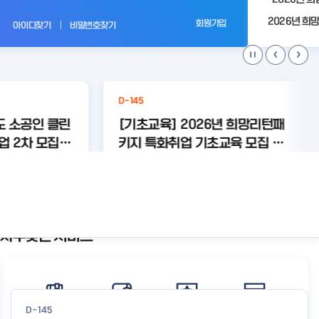
전
회원가입
아이디찾기
비밀번호찾기
D-145
도 소공인 클린
[기초교육] 2026년 희망리턴패
업 2차 모집공
키지 특화취업 기초교육 모집 수
정 공고
가 없습니다.
등록된 연관주제어가 없습니다.
상세보기
상세보기
자주찾는 서비스
공
지
사
항
더
보
D-145