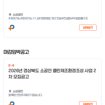
소상공인
#찾아가는
#찾아가는 1:1 교
#경영애로 개선 컨설
#컨설팅
#무료법률구조
상세보기
I
t
마감임박공고
e
m
D-6
1
2026년 경상북도 소공인 클린제조환경조성 사업 2
o
차 모집공고
f
4
소상공인
등록된 연관주제어가 없습니다.
상세보기