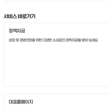
경우 매주 일, 월, 화, 수, 목 신청·접수 가능 ** 기초교육 신청 가능
일 오전 9시 접수 가능하며, 정원 초과 시 다음 회차 신청 요망 ※자
I
세한 사항은 공고문 참고 2026년 2월 5일 소상공인시장진흥공단
t
서비스 바로가기
이사장 ※ 문의처 ※ - 사업문의 : 1533-0100(소상공인 통합콜센
e
터) - 시스템 문의(오류 등) : 1644-5302 ** 기초교육 수료 인정
m
기준 안내 ** 기초교육 1과목 당 1시간 또는 1.5시간으로 인정(최소
정책자금
1
10시간 이상 수강 필요) 30분 미만 → 0.5시간 30분 이상 ~ 60분
미만 → 1시간 60분 이상 → 1.5시간
o
성장 및 경영안정을 위한 다양한 소상공인 정책자금을 받아 보세요
f
4
대표홈페이지