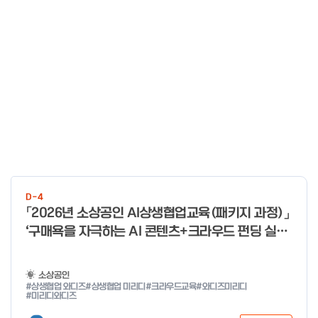
D-4
「2026년 소상공인 AI상생협업교육(패키지 과정)」
‘구매욕을 자극하는 AI 콘텐츠+크라우드 펀딩 실전
With 미리디&와디즈’ 참여 소상공인 모집 공고
소상공인
#상생협업 와디즈
#상생협업 미리디
#크라우드교육
#와디즈미리디
#미리디와디즈