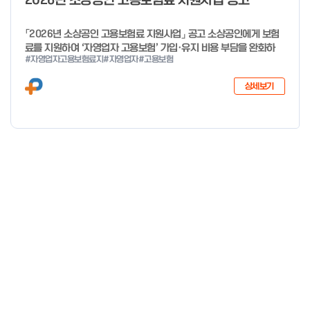
2026년 소상공인 고용보험료 지원사업 공고
「2026년 소상공인 고용보험료 지원사업」 공고 소상공인에게 보험
료를 지원하여 ‘자영업자 고용보험’ 가입·유지 비용 부담을 완화하
#자영업자고용보험료지
#자영업자
#고용보험
고, 사회안전망으로 편입을 촉진하고자「2026년 소상공인 고용보험
료 지원사업」을 다음과 같이 공고합니다. 2025년 12월 29일 중소
상세보기
벤처기업부 장관 자세한 사항은 첨부파일을 확인하여 주시기 바랍니
다.