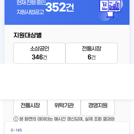
현재 진행 중인
352
건
지원사업공고
지원대상별
D-132
소상공인
전통시장
「소상공인 경영안정바우처 지
346
6
원사업」 시행 공고
건
건
#소상공인
공고바로가기
#경영안정
경영안정바
#경영안정
#바우처
바우처
우
상세보기
자금지원
창업지원
재기지원
전통시장
위탁기관
경영지원
인기조회 공고
본 화면의 데이터는 매시간 갱신되며, 실제 조회 결과와
일부 차이가 있을 수 있습니다.
D-145