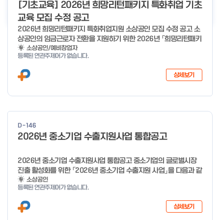
더보기
[기초교육] 2026년 희망리턴패키지 특화취업 기초
교육 모집 수정 공고
2026년 희망리턴패키지 특화취업지원 소상공인 모집 수정 공고 소
상공인의 임금근로자 전환을 지원하기 위한 2026년 「희망리턴패키
지 특화취업지원」 사업을 다음과 같이 공고합니다. '26.6.2(화)은
소상공인/예비창업자
등록된 연관주제어가 없습니다.
익일인 6.3(수) 선거로 인해 서류검토가 불가함에 따라 기초교육
모집을 진행하지 않음을 안내드립니다. (6/3 모집 재개) □ 사업명:
상세보기
희망리턴패키지 특화취업지원 □ 지원대상: 폐업(예정) 소상공인
□ 신청기간 : 2026.1.20.(화) ~ 사업 종료 시 까지 * 기초교육의
경우 매주 일, 월, 화, 수, 목 신청·접수 가능 ** 기초교육 신청 가능
일 오전 9시 접수 가능하며, 정원 초과 시 다음 회차 신청 요망 ※자
세한 사항은 공고문 참고 2026년 2월 5일 소상공인시장진흥공단
D-146
이사장 ※ 문의처 ※ - 사업문의 : 1533-0100(소상공인 통합콜센
2026년 중소기업 수출지원사업 통합공고
터) - 시스템 문의(오류 등) : 1644-5302 ** 기초교육 수료 인정
기준 안내 ** 기초교육 1과목 당 1시간 또는 1.5시간으로 인정(최소
10시간 이상 수강 필요) 30분 미만 → 0.5시간 30분 이상 ~ 60분
2026년 중소기업 수출지원사업 통합공고 중소기업의 글로벌시장
미만 → 1시간 60분 이상 → 1.5시간
진출 활성화를 위한 「2026년 중소기업 수출지원 사업」을 다음과 같
이 공고합니다. 2025년 12월 10일 중 소 벤 처 기 업 부 장관 ※ 문
소상공인
등록된 연관주제어가 없습니다.
의처 ※ - 사업문의 : 1357 - 시스템 문의(오류 등) : 1644-5302
상세보기