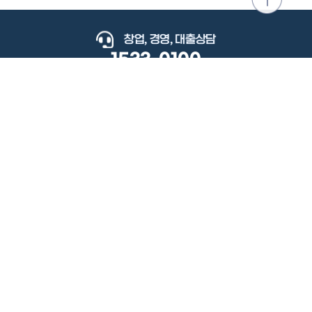
위로
이동
창업, 경영, 대출상담
1533-0100
keyboard_arrow_up
관련사이트
이용약관
개인정보처리방침
저작권정책
책임의한계와법적고지
이메일무단수집거부
도로명주소안내
원격지원
사용자 매뉴얼
(우) 34077 대전광역시 유성구 지족로364번길 92 2층 소상공인시장진흥공단.
사업자 등록번호: 305-82-21570
대표전화: 1533-0100(소상공인 통합콜센터), 1357(중소기업 통합콜센터)
Copyright 2022 SEMAS, All Right Reserved.