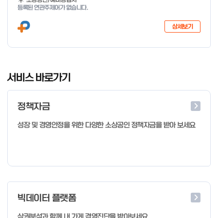
지 특화취업지원」 사업을 다음과 같이 공고합니다. '26.6.2(화)은
등록된 연관주제어가 없습니다.
익일인 6.3(수) 선거로 인해 서류검토가 불가함에 따라 기초교육
모집을 진행하지 않음을 안내드립니다. (6/3 모집 재개) □ 사업명:
상세보기
희망리턴패키지 특화취업지원 □ 지원대상: 폐업(예정) 소상공인
□ 신청기간 : 2026.1.20.(화) ~ 사업 종료 시 까지 * 기초교육의
경우 매주 일, 월, 화, 수, 목 신청·접수 가능 ** 기초교육 신청 가능
일 오전 9시 접수 가능하며, 정원 초과 시 다음 회차 신청 요망 ※자
I
세한 사항은 공고문 참고 2026년 2월 5일 소상공인시장진흥공단
t
서비스 바로가기
이사장 ※ 문의처 ※ - 사업문의 : 1533-0100(소상공인 통합콜센
e
터) - 시스템 문의(오류 등) : 1644-5302 ** 기초교육 수료 인정
m
기준 안내 ** 기초교육 1과목 당 1시간 또는 1.5시간으로 인정(최소
정책자금
1
10시간 이상 수강 필요) 30분 미만 → 0.5시간 30분 이상 ~ 60분
미만 → 1시간 60분 이상 → 1.5시간
o
성장 및 경영안정을 위한 다양한 소상공인 정책자금을 받아 보세요
f
4
빅데이터 플랫폼
상권분석과 함께 내 가게 경영진단을 받아보세요