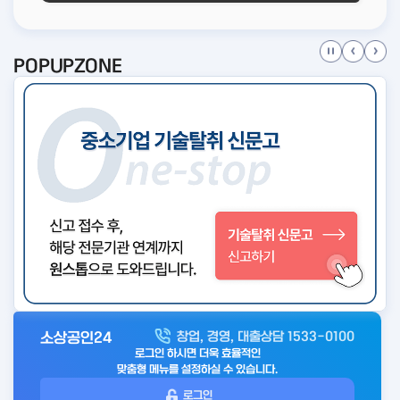
POPUPZONE
소상공인24
창업, 경영, 대출상담 1533-0100
아
로그인 하시면 더욱 효율적인
웃
맞춤형 메뉴를 설정하실 수 있습니다.
로
로그인