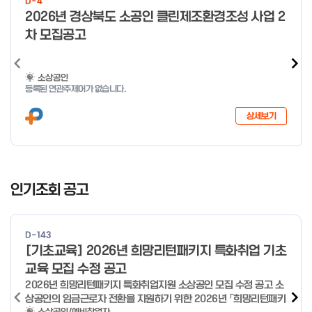
D-4
o
2026년 경상북도 소공인 클린제조환경조성 사업 2
f
차 모집공고
4
소상공인
등록된 연관주제어가 없습니다.
상세보기
I
t
인기조회 공고
e
m
1
D-143
o
[기초교육] 2026년 희망리턴패키지 특화취업 기초
f
교육 모집 수정 공고
3
2026년 희망리턴패키지 특화취업지원 소상공인 모집 수정 공고 소
상공인의 임금근로자 전환을 지원하기 위한 2026년 「희망리턴패키
소상공인/예비창업자