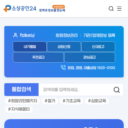
모바
통합검색
메뉴
이동
보기
아
false
님
회원정보관리
기관/업체정보 등록
웃
내가할일
상담신청
신규공고
로
그
추천공고
관심공고
인
창업, 경영, 대출상담 1533-0100
후
통합검색
희망리턴패키지
철거
기초교육
심화교육
지식배움터