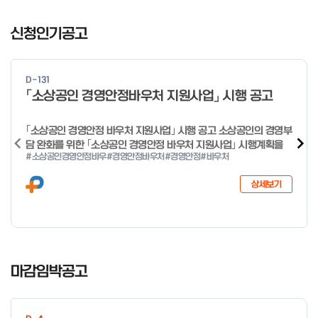
I
t
신청인기공고
e
m
1
D-131
o
「소상공인 경영안정바우처 지원사업」 시행 공고
f
4
｢소상공인 경영안정 바우처 지원사업｣ 시행 공고 소상공인의 경영부
담 완화를 위한 ｢소상공인 경영안정 바우처 지원사업｣ 시행계획을
#소상공인경영안정바우
#경영안정바우처
#경영안정
#바우처
다음과 같이 공고합니다. 2026년 1월 28일 중소벤처기업부장관
상세보기
I
t
마감임박공고
e
m
1