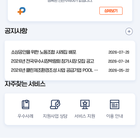
등록된 연관주제어가 없습니다.
상세보기
공지사항
I
공
t
지
사
e
항
소상공인을 위한 노동조합 사례집 배포
2026-07-29
m
더
2
2026년 전국우수시장박람회 참가시장 모집 공고
2026-07-24
보
기
o
2026년 클린제조환경조성 사업 공급기업 POOL 안내
2026-05-22
f
자주찾는 서비스
4
우수사례
지원사업 상담
서비스 지원
이용 안내