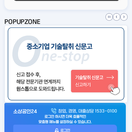
POPUPZONE
소상공인24
창업, 경영, 대출상담 1533-0100
아
로그인 하시면 더욱 효율적인
웃
맞춤형 메뉴를 설정하실 수 있습니다.
로
로그인