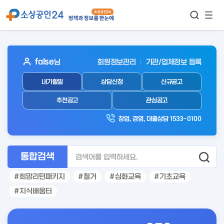
모바
통합검색
메뉴
이동
보기
아
false
님
회원정보관리
기관/업체정보 등록
웃
내가할일
상담신청
신규공고
로
그
추천공고
관심공고
인
창업, 경영, 대출상담 1533-0100
후
통합검색
희망리턴패키지
철거
심화교육
기초교육
지식배움터