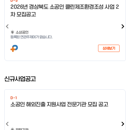
D-5
미만 → 1시간 60분 이상 → 1.5시간
o
2026년 경상북도 소공인 클린제조환경조성 사업 2
f
차 모집공고
4
소상공인
등록된 연관주제어가 없습니다.
상세보기
I
t
신규사업공고
e
m
1
D-1
o
소공인 해외진출 지원사업 전문기관 모집 공고
f
4
위탁기관