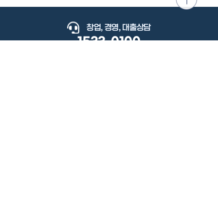
위로
이동
창업, 경영, 대출상담
1533-0100
keyboard_arrow_up
관련사이트
이용약관
개인정보처리방침
저작권정책
책임의한계와법적고지
이메일무단수집거부
도로명주소안내
원격지원
사용자 매뉴얼
(우) 34077 대전광역시 유성구 지족로364번길 92 2층 소상공인시장진흥공단.
사업자 등록번호: 305-82-21570
대표전화: 1533-0100(소상공인 통합콜센터), 1357(중소기업 통합콜센터)
Copyright 2022 SEMAS, All Right Reserved.