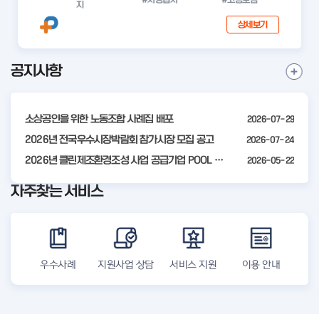
지
상세보기
공지사항
I
공
t
지
사
e
항
소상공인을 위한 노동조합 사례집 배포
2026-07-29
m
더
2
2026년 전국우수시장박람회 참가시장 모집 공고
2026-07-24
보
기
o
2026년 클린제조환경조성 사업 공급기업 POOL 안내
2026-05-22
f
자주찾는 서비스
4
우수사례
지원사업 상담
서비스 지원
이용 안내