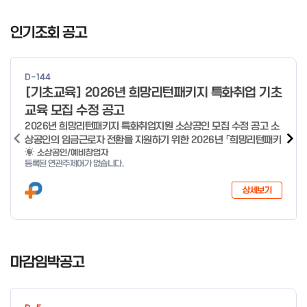
I
t
인기조회 공고
e
m
1
D-144
o
[기초교육] 2026년 희망리턴패키지 특화취업 기초
f
교육 모집 수정 공고
4
2026년 희망리턴패키지 특화취업지원 소상공인 모집 수정 공고 소
상공인의 임금근로자 전환을 지원하기 위한 2026년 「희망리턴패키
지 특화취업지원」 사업을 다음과 같이 공고합니다. '26.6.2(화)은
소상공인/예비창업자
등록된 연관주제어가 없습니다.
익일인 6.3(수) 선거로 인해 서류검토가 불가함에 따라 기초교육
모집을 진행하지 않음을 안내드립니다. (6/3 모집 재개) □ 사업명:
상세보기
희망리턴패키지 특화취업지원 □ 지원대상: 폐업(예정) 소상공인
□ 신청기간 : 2026.1.20.(화) ~ 사업 종료 시 까지 * 기초교육의
경우 매주 일, 월, 화, 수, 목 신청·접수 가능 ** 기초교육 신청 가능
일 오전 9시 접수 가능하며, 정원 초과 시 다음 회차 신청 요망 ※자
I
세한 사항은 공고문 참고 2026년 2월 5일 소상공인시장진흥공단
t
마감임박공고
이사장 ※ 문의처 ※ - 사업문의 : 1533-0100(소상공인 통합콜센
e
터) - 시스템 문의(오류 등) : 1644-5302 ** 기초교육 수료 인정
m
기준 안내 ** 기초교육 1과목 당 1시간 또는 1.5시간으로 인정(최소
1
10시간 이상 수강 필요) 30분 미만 → 0.5시간 30분 이상 ~ 60분