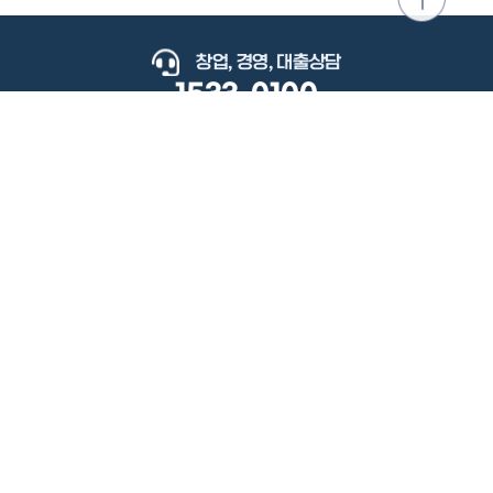
위로
이동
창업, 경영, 대출상담
1533-0100
keyboard_arrow_up
관련사이트
이용약관
개인정보처리방침
저작권정책
책임의한계와법적고지
이메일무단수집거부
도로명주소안내
원격지원
사용자 매뉴얼
(우) 34077 대전광역시 유성구 지족로364번길 92 2층 소상공인시장진흥공단.
사업자 등록번호: 305-82-21570
대표전화: 1533-0100(소상공인 통합콜센터), 1357(중소기업 통합콜센터)
Copyright 2022 SEMAS, All Right Reserved.