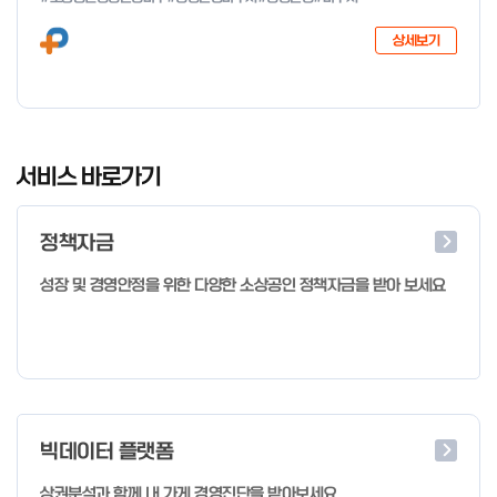
다음과 같이 공고합니다. 2026년 1월 28일 중소벤처기업부장관
상세보기
I
t
서비스 바로가기
e
m
정책자금
1
o
성장 및 경영안정을 위한 다양한 소상공인 정책자금을 받아 보세요
f
4
빅데이터 플랫폼
상권분석과 함께 내 가게 경영진단을 받아보세요