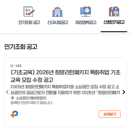
신청인기공고
인기조회 공고
신규사업공고
마감임박공고
인기조회 공고
D-145
[기초교육] 2026년 희망리턴패키지 특화취업 기초
교육 모집 수정 공고
2026년 희망리턴패키지 특화취업지원 소상공인 모집 수정 공고 소
상공인의 임금근로자 전환을 지원하기 위한 2026년 「희망리턴패키
지 특화취업지원」 사업을 다음과 같이 공고합니다. '26.6.2(화)은
소상공인/예비창업자
등록된 연관주제어가 없습니다.
익일인 6.3(수) 선거로 인해 서류검토가 불가함에 따라 기초교육
모집을 진행하지 않음을 안내드립니다. (6/3 모집 재개) □ 사업명:
상세보기
희망리턴패키지 특화취업지원 □ 지원대상: 폐업(예정) 소상공인
□ 신청기간 : 2026.1.20.(화) ~ 사업 종료 시 까지 * 기초교육의
경우 매주 일, 월, 화, 수, 목 신청·접수 가능 ** 기초교육 신청 가능