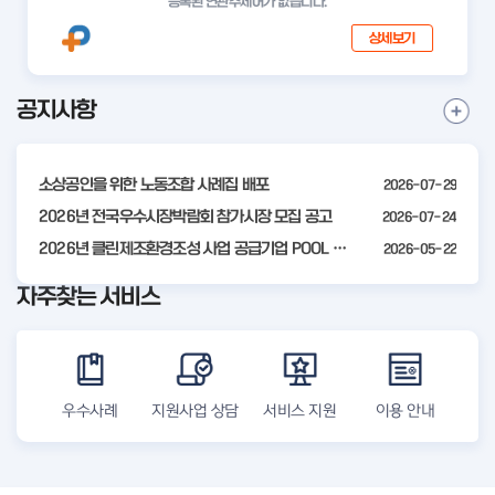
등록된 연관주제어가 없습니다.
상세보기
공지사항
I
공
t
지
사
e
항
소상공인을 위한 노동조합 사례집 배포
2026-07-29
m
더
2
2026년 전국우수시장박람회 참가시장 모집 공고
2026-07-24
보
기
o
2026년 클린제조환경조성 사업 공급기업 POOL 안내
2026-05-22
f
자주찾는 서비스
4
우수사례
지원사업 상담
서비스 지원
이용 안내