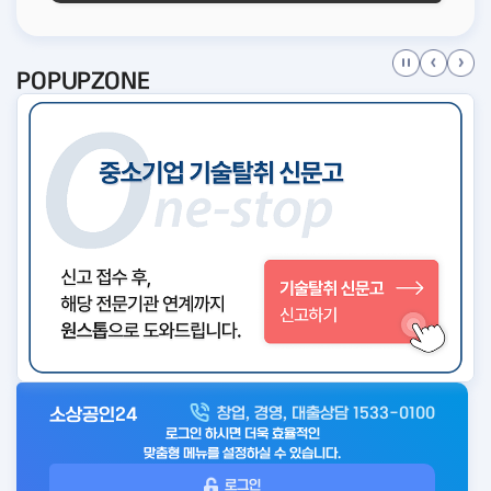
POPUPZONE
소상공인24
창업, 경영, 대출상담 1533-0100
아
로그인 하시면 더욱 효율적인
웃
맞춤형 메뉴를 설정하실 수 있습니다.
로
로그인