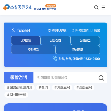
모바
통합검색
메뉴
이동
보기
아
false
님
회원정보관리
기관/업체정보 등록
웃
내가할일
상담신청
신규공고
로
그
추천공고
관심공고
인
창업, 경영, 대출상담 1533-0100
후
통합검색
희망리턴패키지
철거
기초교육
심화교육
지식배움터