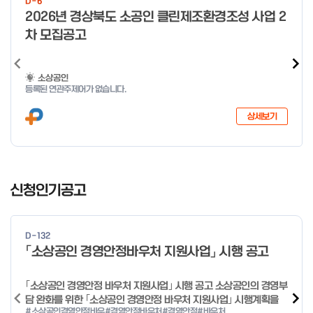
D-6
o
2026년 경상북도 소공인 클린제조환경조성 사업 2
f
차 모집공고
4
소상공인
등록된 연관주제어가 없습니다.
상세보기
I
t
신청인기공고
e
m
1
D-132
o
「소상공인 경영안정바우처 지원사업」 시행 공고
f
4
｢소상공인 경영안정 바우처 지원사업｣ 시행 공고 소상공인의 경영부
담 완화를 위한 ｢소상공인 경영안정 바우처 지원사업｣ 시행계획을
#소상공인경영안정바우
#경영안정바우처
#경영안정
#바우처