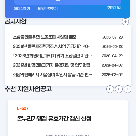
그
회원가입
아이디찾기
비밀번호찾기
인
공지사항
전
공
지
사
소상공인을 위한 노동조합 사례집 배포
2026-07-29
항
더
2026년 클린제조환경조성 사업 공급기업 POOL 안내
2026-05-22
보
「2026년 희망리턴패키지 위기 소상공인 지원」모집 통합 2차 수정 공고
2026-04-22
기
2026년 희망리턴패키지 운영지침 및 업무편람
2026-04-07
희망리턴패키지 사업참여 확인서 발급 기준 변경 안내
2026-02-02
추천 지원사업공고
D-507
온누리가맹점 유효기간 갱신 신청