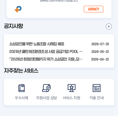
등록된 연관주제어가 없습니다.
상세보기
공지사항
I
공
t
지
사
e
항
소상공인을 위한 노동조합 사례집 배포
2026-07-29
m
더
2
2026년 클린제조환경조성 사업 공급기업 POOL 안내
2026-05-22
보
기
o
「2026년 희망리턴패키지 위기 소상공인 지원」모집 통합 2차 수정 공고
2026-04-22
f
자주찾는 서비스
4
우수사례
지원사업 상담
서비스 지원
이용 안내