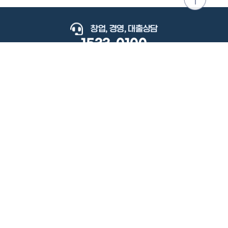
위로
이동
창업, 경영, 대출상담
1533-0100
keyboard_arrow_up
관련사이트
이용약관
개인정보처리방침
저작권정책
책임의한계와법적고지
이메일무단수집거부
도로명주소안내
원격지원
사용자 매뉴얼
(우) 34077 대전광역시 유성구 지족로364번길 92 2층 소상공인시장진흥공단.
사업자 등록번호: 305-82-21570
대표전화: 1533-0100(소상공인 통합콜센터), 1357(중소기업 통합콜센터)
Copyright 2022 SEMAS, All Right Reserved.