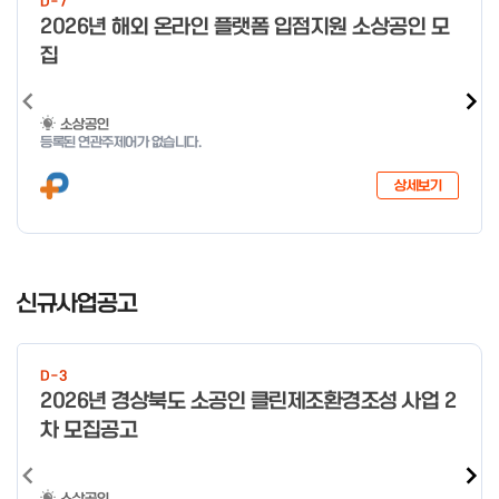
D-7
o
2026년 해외 온라인 플랫폼 입점지원 소상공인 모
f
집
4
소상공인
등록된 연관주제어가 없습니다.
상세보기
I
t
신규사업공고
e
m
1
D-3
o
2026년 경상북도 소공인 클린제조환경조성 사업 2
f
차 모집공고
3
소상공인