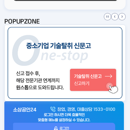
POPUPZONE
소상공인24
창업, 경영, 대출상담 1533-0100
아
로그인 하시면 더욱 효율적인
웃
맞춤형 메뉴를 설정하실 수 있습니다.
로
로그인