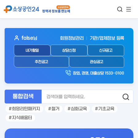
모바
통합검색
메뉴
이동
보기
아
false
님
회원정보관리
기관/업체정보 등록
웃
내가할일
상담신청
신규공고
로
그
추천공고
관심공고
인
창업, 경영, 대출상담 1533-0100
후
통합검색
희망리턴패키지
철거
심화교육
기초교육
지식배움터