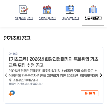
신규사업공고
인기조회 공고
신청인기공고
마감임박공고
인기조회 공고
D-142
[기초교육] 2026년 희망리턴패키지 특화취업 기초
교육 모집 수정 공고
2026년 희망리턴패키지 특화취업지원 소상공인 모집 수정 공고 소
상공인의 임금근로자 전환을 지원하기 위한 2026년 「희망리턴패키
지 특화취업지원」 사업을 다음과 같이 공고합니다. '26.6.2(화)은
소상공인/예비창업자
등록된 연관주제어가 없습니다.
익일인 6.3(수) 선거로 인해 서류검토가 불가함에 따라 기초교육
모집을 진행하지 않음을 안내드립니다. (6/3 모집 재개) □ 사업명:
상세보기
희망리턴패키지 특화취업지원 □ 지원대상: 폐업(예정) 소상공인
□ 신청기간 : 2026.1.20.(화) ~ 사업 종료 시 까지 * 기초교육의
경우 매주 일, 월, 화, 수, 목 신청·접수 가능 ** 기초교육 신청 가능