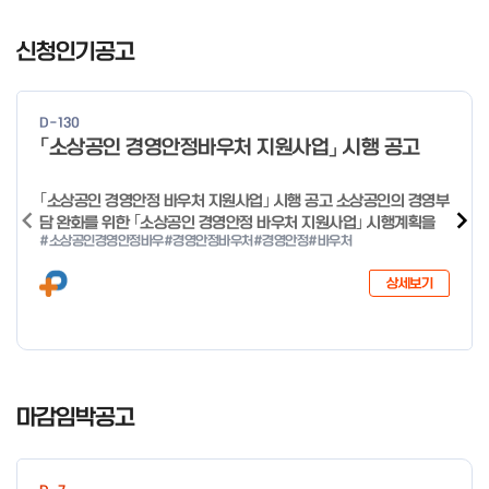
일 오전 9시 접수 가능하며, 정원 초과 시 다음 회차 신청 요망 ※자
I
세한 사항은 공고문 참고 2026년 2월 5일 소상공인시장진흥공단
t
신청인기공고
이사장 ※ 문의처 ※ - 사업문의 : 1533-0100(소상공인 통합콜센
e
터) - 시스템 문의(오류 등) : 1644-5302 ** 기초교육 수료 인정
m
기준 안내 ** 기초교육 1과목 당 1시간 또는 1.5시간으로 인정(최소
1
10시간 이상 수강 필요) 30분 미만 → 0.5시간 30분 이상 ~ 60분
D-130
미만 → 1시간 60분 이상 → 1.5시간
o
「소상공인 경영안정바우처 지원사업」 시행 공고
f
4
｢소상공인 경영안정 바우처 지원사업｣ 시행 공고 소상공인의 경영부
담 완화를 위한 ｢소상공인 경영안정 바우처 지원사업｣ 시행계획을
#소상공인경영안정바우
#경영안정바우처
#경영안정
#바우처
다음과 같이 공고합니다. 2026년 1월 28일 중소벤처기업부장관
상세보기
I
t
마감임박공고
e
m
1