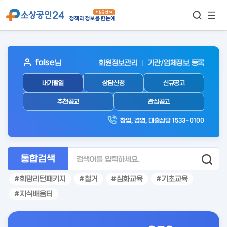
모바
통합검색
메뉴
이동
보기
아
false
님
회원정보관리
기관/업체정보 등록
웃
내가할일
상담신청
신규공고
로
그
추천공고
관심공고
인
창업, 경영, 대출상담 1533-0100
후
통합검색
희망리턴패키지
철거
심화교육
기초교육
지식배움터