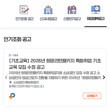
마감임박공고
인기조회 공고
신규사업공고
신청인기공고
인기조회 공고
D-144
[기초교육] 2026년 희망리턴패키지 특화취업 기초
교육 모집 수정 공고
2026년 희망리턴패키지 특화취업지원 소상공인 모집 수정 공고 소
상공인의 임금근로자 전환을 지원하기 위한 2026년 「희망리턴패키
지 특화취업지원」 사업을 다음과 같이 공고합니다. '26.6.2(화)은
소상공인/예비창업자
등록된 연관주제어가 없습니다.
익일인 6.3(수) 선거로 인해 서류검토가 불가함에 따라 기초교육
모집을 진행하지 않음을 안내드립니다. (6/3 모집 재개) □ 사업명:
상세보기
희망리턴패키지 특화취업지원 □ 지원대상: 폐업(예정) 소상공인
□ 신청기간 : 2026.1.20.(화) ~ 사업 종료 시 까지 * 기초교육의
경우 매주 일, 월, 화, 수, 목 신청·접수 가능 ** 기초교육 신청 가능