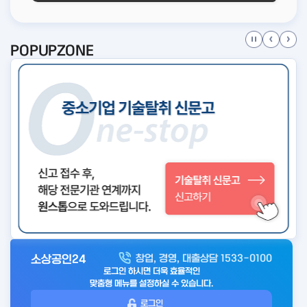
POPUPZONE
소상공인24
창업, 경영, 대출상담 1533-0100
아
로그인 하시면 더욱 효율적인
웃
맞춤형 메뉴를 설정하실 수 있습니다.
로
로그인