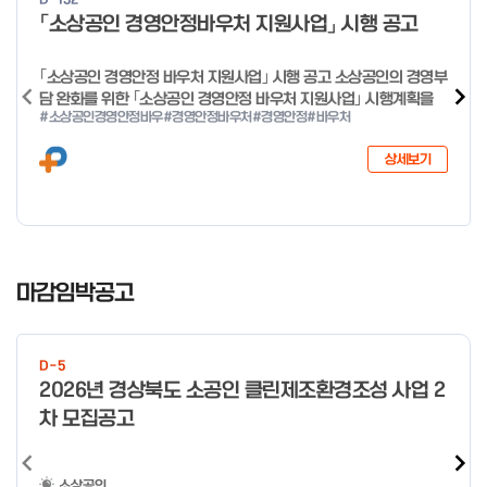
o
「소상공인 경영안정바우처 지원사업」 시행 공고
f
4
｢소상공인 경영안정 바우처 지원사업｣ 시행 공고 소상공인의 경영부
담 완화를 위한 ｢소상공인 경영안정 바우처 지원사업｣ 시행계획을
#소상공인경영안정바우
#경영안정바우처
#경영안정
#바우처
다음과 같이 공고합니다. 2026년 1월 28일 중소벤처기업부장관
상세보기
I
t
마감임박공고
e
m
1
D-5
o
2026년 경상북도 소공인 클린제조환경조성 사업 2
f
차 모집공고
4
소상공인