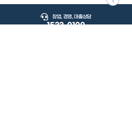
위로
이동
창업, 경영, 대출상담
1533-0100
keyboard_arrow_up
관련사이트
이용약관
개인정보처리방침
저작권정책
책임의한계와법적고지
이메일무단수집거부
도로명주소안내
원격지원
사용자 매뉴얼
(우) 34077 대전광역시 유성구 지족로364번길 92 2층 소상공인시장진흥공단.
사업자 등록번호: 305-82-21570
대표전화: 1533-0100(소상공인 통합콜센터), 1357(중소기업 통합콜센터)
Copyright 2022 SEMAS, All Right Reserved.