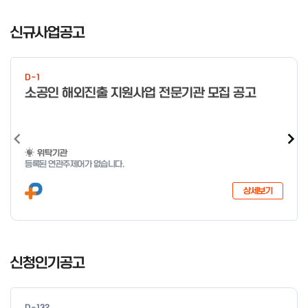
일 오전 9시 접수 가능하며, 정원 초과 시 다음 회차 신청 요망 ※자
I
세한 사항은 공고문 참고 2026년 2월 5일 소상공인시장진흥공단
t
신규사업공고
이사장 ※ 문의처 ※ - 사업문의 : 1533-0100(소상공인 통합콜센
e
터) - 시스템 문의(오류 등) : 1644-5302 ** 기초교육 수료 인정
m
기준 안내 ** 기초교육 1과목 당 1시간 또는 1.5시간으로 인정(최소
1
10시간 이상 수강 필요) 30분 미만 → 0.5시간 30분 이상 ~ 60분
D-1
미만 → 1시간 60분 이상 → 1.5시간
o
소공인 해외진출 지원사업 전문기관 모집 공고
f
4
위탁기관
등록된 연관주제어가 없습니다.
상세보기
I
t
신청인기공고
e
m
1
D-132