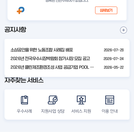
등록된 연관주제어가 없습니다.
상세보기
공지사항
I
공
t
지
사
e
항
소상공인을 위한 노동조합 사례집 배포
2026-07-29
m
더
2
2026년 전국우수시장박람회 참가시장 모집 공고
2026-07-24
보
기
o
2026년 클린제조환경조성 사업 공급기업 POOL 안내
2026-05-22
f
자주찾는 서비스
4
우수사례
지원사업 상담
서비스 지원
이용 안내