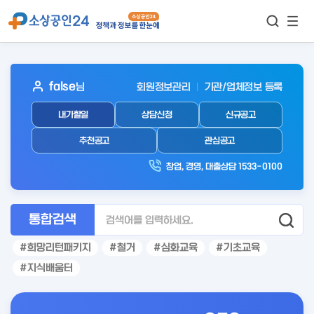
모바
통합검색
메뉴
이동
보기
아
false
님
회원정보관리
기관/업체정보 등록
웃
내가할일
상담신청
신규공고
로
그
추천공고
관심공고
인
창업, 경영, 대출상담 1533-0100
후
통합검색
희망리턴패키지
철거
심화교육
기초교육
지식배움터