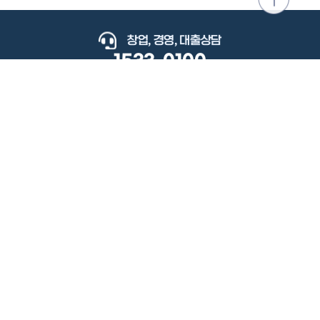
위로
이동
창업, 경영, 대출상담
1533-0100
keyboard_arrow_up
관련사이트
이용약관
개인정보처리방침
저작권정책
책임의한계와법적고지
이메일무단수집거부
도로명주소안내
원격지원
사용자 매뉴얼
(우) 34077 대전광역시 유성구 지족로364번길 92 2층 소상공인시장진흥공단.
사업자 등록번호: 305-82-21570
대표전화: 1533-0100(소상공인 통합콜센터), 1357(중소기업 통합콜센터)
Copyright 2022 SEMAS, All Right Reserved.