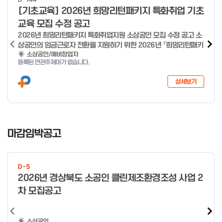
o
[기초교육] 2026년 희망리턴패키지 특화취업 기초
f
교육 모집 수정 공고
4
2026년 희망리턴패키지 특화취업지원 소상공인 모집 수정 공고 소
상공인의 임금근로자 전환을 지원하기 위한 2026년 「희망리턴패키
지 특화취업지원」 사업을 다음과 같이 공고합니다. '26.6.2(화)은
소상공인/예비창업자
등록된 연관주제어가 없습니다.
익일인 6.3(수) 선거로 인해 서류검토가 불가함에 따라 기초교육
모집을 진행하지 않음을 안내드립니다. (6/3 모집 재개) □ 사업명:
상세보기
희망리턴패키지 특화취업지원 □ 지원대상: 폐업(예정) 소상공인
□ 신청기간 : 2026.1.20.(화) ~ 사업 종료 시 까지 * 기초교육의
경우 매주 일, 월, 화, 수, 목 신청·접수 가능 ** 기초교육 신청 가능
일 오전 9시 접수 가능하며, 정원 초과 시 다음 회차 신청 요망 ※자
I
세한 사항은 공고문 참고 2026년 2월 5일 소상공인시장진흥공단
t
마감임박공고
이사장 ※ 문의처 ※ - 사업문의 : 1533-0100(소상공인 통합콜센
e
터) - 시스템 문의(오류 등) : 1644-5302 ** 기초교육 수료 인정
m
기준 안내 ** 기초교육 1과목 당 1시간 또는 1.5시간으로 인정(최소
1
10시간 이상 수강 필요) 30분 미만 → 0.5시간 30분 이상 ~ 60분
D-5
미만 → 1시간 60분 이상 → 1.5시간
o
2026년 경상북도 소공인 클린제조환경조성 사업 2
f
차 모집공고
4
소상공인