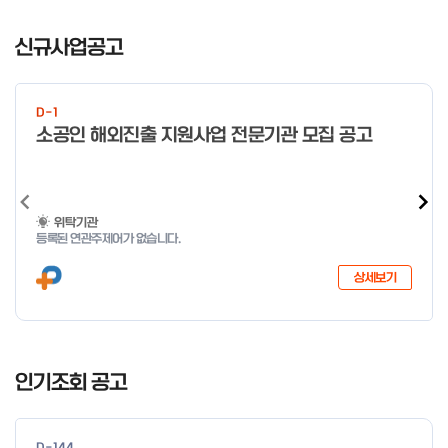
I
t
신규사업공고
e
m
1
D-1
o
소공인 해외진출 지원사업 전문기관 모집 공고
f
4
위탁기관
등록된 연관주제어가 없습니다.
상세보기
I
t
인기조회 공고
e
m
1
D-144