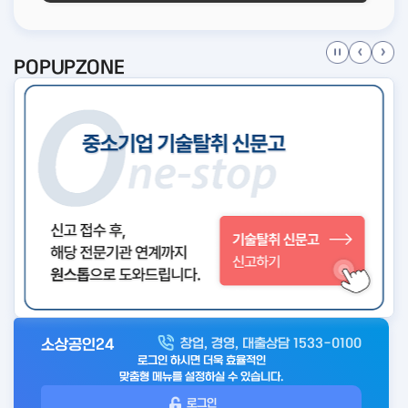
POPUPZONE
소상공인24
창업, 경영, 대출상담 1533-0100
아
로그인 하시면 더욱 효율적인
웃
맞춤형 메뉴를 설정하실 수 있습니다.
로
로그인