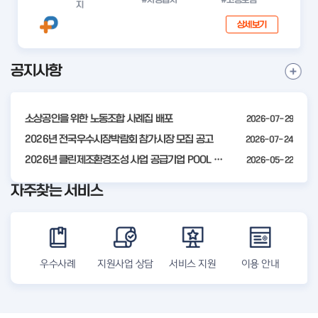
지
상세보기
공지사항
I
공
t
지
사
e
항
소상공인을 위한 노동조합 사례집 배포
2026-07-29
m
더
2
2026년 전국우수시장박람회 참가시장 모집 공고
2026-07-24
보
기
o
2026년 클린제조환경조성 사업 공급기업 POOL 안내
2026-05-22
f
자주찾는 서비스
4
우수사례
지원사업 상담
서비스 지원
이용 안내