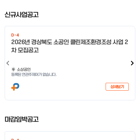
일 오전 9시 접수 가능하며, 정원 초과 시 다음 회차 신청 요망 ※자
I
세한 사항은 공고문 참고 2026년 2월 5일 소상공인시장진흥공단
t
신규사업공고
이사장 ※ 문의처 ※ - 사업문의 : 1533-0100(소상공인 통합콜센
e
터) - 시스템 문의(오류 등) : 1644-5302 ** 기초교육 수료 인정
m
기준 안내 ** 기초교육 1과목 당 1시간 또는 1.5시간으로 인정(최소
1
10시간 이상 수강 필요) 30분 미만 → 0.5시간 30분 이상 ~ 60분
D-4
미만 → 1시간 60분 이상 → 1.5시간
o
2026년 경상북도 소공인 클린제조환경조성 사업 2
f
차 모집공고
4
소상공인
등록된 연관주제어가 없습니다.
상세보기
I
t
마감임박공고
e
m
1