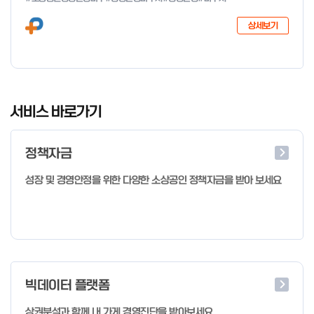
다음과 같이 공고합니다. 2026년 1월 28일 중소벤처기업부장관
상세보기
I
t
서비스 바로가기
e
m
정책자금
1
o
성장 및 경영안정을 위한 다양한 소상공인 정책자금을 받아 보세요
f
4
빅데이터 플랫폼
상권분석과 함께 내 가게 경영진단을 받아보세요