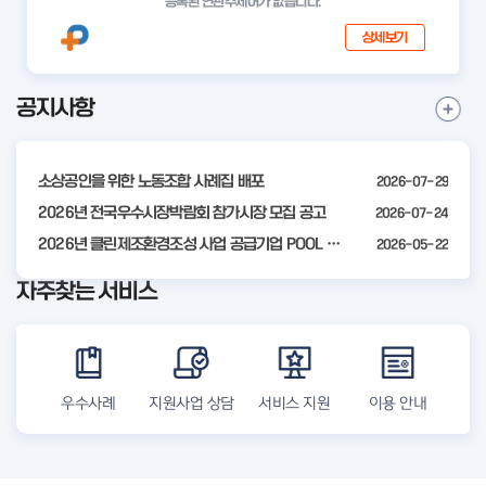
등록된 연관주제어가 없습니다.
상세보기
공지사항
I
공
t
지
사
e
항
소상공인을 위한 노동조합 사례집 배포
2026-07-29
m
더
2
2026년 전국우수시장박람회 참가시장 모집 공고
2026-07-24
보
기
o
2026년 클린제조환경조성 사업 공급기업 POOL 안내
2026-05-22
f
자주찾는 서비스
4
우수사례
지원사업 상담
서비스 지원
이용 안내