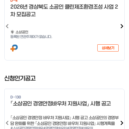
D-4
o
2026년 경상북도 소공인 클린제조환경조성 사업 2
f
차 모집공고
4
소상공인
등록된 연관주제어가 없습니다.
상세보기
I
t
신청인기공고
e
m
1
D-130
o
「소상공인 경영안정바우처 지원사업」 시행 공고
f
2
｢소상공인 경영안정 바우처 지원사업｣ 시행 공고 소상공인의 경영부
담 완화를 위한 ｢소상공인 경영안정 바우처 지원사업｣ 시행계획을
#소상공인경영안정바우
#경영안정바우처
#경영안정
#바우처