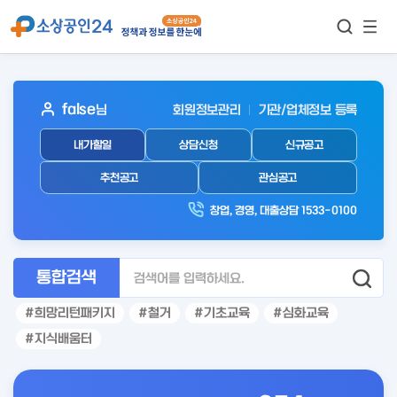
모바
통합검색
메뉴
이동
보기
아
false
님
회원정보관리
기관/업체정보 등록
웃
내가할일
상담신청
신규공고
로
그
추천공고
관심공고
인
창업, 경영, 대출상담 1533-0100
후
통합검색
희망리턴패키지
철거
기초교육
심화교육
지식배움터