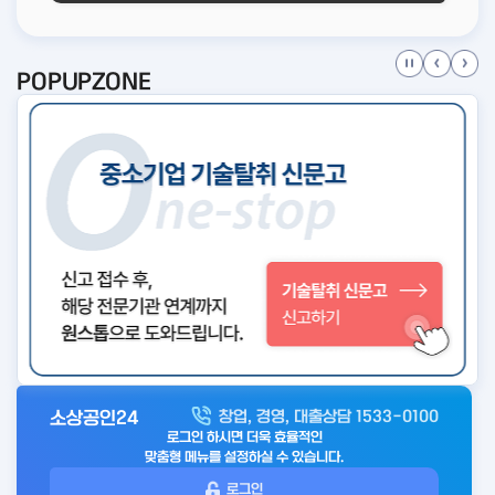
POPUPZONE
소상공인24
창업, 경영, 대출상담 1533-0100
아
로그인 하시면 더욱 효율적인
웃
맞춤형 메뉴를 설정하실 수 있습니다.
로
로그인