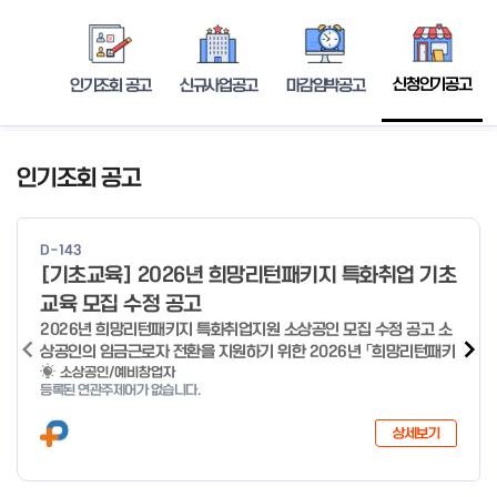
신청인기공고
인기조회 공고
신규사업공고
마감임박공고
인기조회 공고
D-143
[기초교육] 2026년 희망리턴패키지 특화취업 기초
교육 모집 수정 공고
2026년 희망리턴패키지 특화취업지원 소상공인 모집 수정 공고 소
상공인의 임금근로자 전환을 지원하기 위한 2026년 「희망리턴패키
지 특화취업지원」 사업을 다음과 같이 공고합니다. '26.6.2(화)은
소상공인/예비창업자
등록된 연관주제어가 없습니다.
익일인 6.3(수) 선거로 인해 서류검토가 불가함에 따라 기초교육
모집을 진행하지 않음을 안내드립니다. (6/3 모집 재개) □ 사업명:
상세보기
희망리턴패키지 특화취업지원 □ 지원대상: 폐업(예정) 소상공인
□ 신청기간 : 2026.1.20.(화) ~ 사업 종료 시 까지 * 기초교육의
경우 매주 일, 월, 화, 수, 목 신청·접수 가능 ** 기초교육 신청 가능