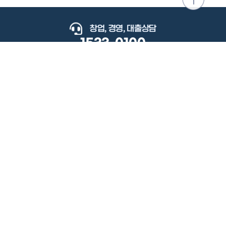
위로
이동
창업, 경영, 대출상담
1533-0100
keyboard_arrow_up
관련사이트
이용약관
개인정보처리방침
저작권정책
책임의한계와법적고지
이메일무단수집거부
도로명주소안내
원격지원
사용자 매뉴얼
(우) 34077 대전광역시 유성구 지족로364번길 92 2층 소상공인시장진흥공단.
사업자 등록번호: 305-82-21570
대표전화: 1533-0100(소상공인 통합콜센터), 1357(중소기업 통합콜센터)
Copyright 2022 SEMAS, All Right Reserved.