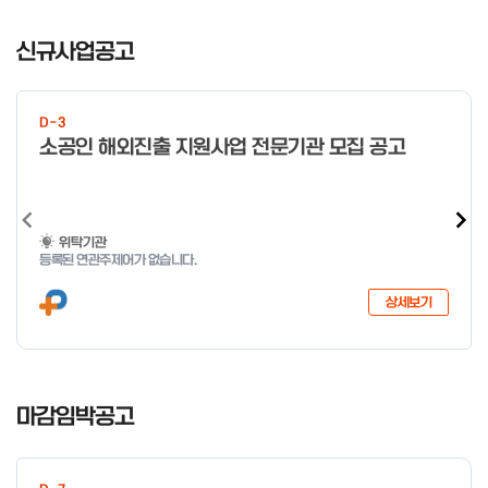
일 오전 9시 접수 가능하며, 정원 초과 시 다음 회차 신청 요망 ※자
I
세한 사항은 공고문 참고 2026년 2월 5일 소상공인시장진흥공단
t
신규사업공고
이사장 ※ 문의처 ※ - 사업문의 : 1533-0100(소상공인 통합콜센
e
터) - 시스템 문의(오류 등) : 1644-5302 ** 기초교육 수료 인정
m
기준 안내 ** 기초교육 1과목 당 1시간 또는 1.5시간으로 인정(최소
1
10시간 이상 수강 필요) 30분 미만 → 0.5시간 30분 이상 ~ 60분
D-3
미만 → 1시간 60분 이상 → 1.5시간
o
소공인 해외진출 지원사업 전문기관 모집 공고
f
4
위탁기관
등록된 연관주제어가 없습니다.
상세보기
I
t
마감임박공고
e
m
1