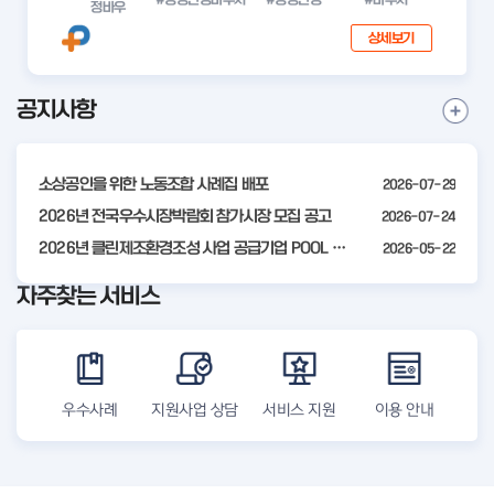
정바우
상세보기
공지사항
I
공
t
지
사
e
항
소상공인을 위한 노동조합 사례집 배포
2026-07-29
m
더
2
2026년 전국우수시장박람회 참가시장 모집 공고
2026-07-24
보
기
o
2026년 클린제조환경조성 사업 공급기업 POOL 안내
2026-05-22
f
자주찾는 서비스
4
우수사례
지원사업 상담
서비스 지원
이용 안내