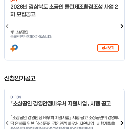
D-7
o
2026년 경상북도 소공인 클린제조환경조성 사업 2
f
차 모집공고
4
소상공인
등록된 연관주제어가 없습니다.
상세보기
I
t
신청인기공고
e
m
1
D-134
o
「소상공인 경영안정바우처 지원사업」 시행 공고
f
4
｢소상공인 경영안정 바우처 지원사업｣ 시행 공고 소상공인의 경영부
담 완화를 위한 ｢소상공인 경영안정 바우처 지원사업｣ 시행계획을
#소상공인경영안정바우
#경영안정바우처
#경영안정
#바우처