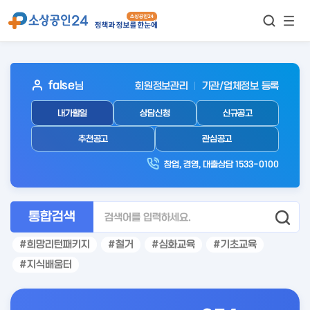
모바
통합검색
메뉴
이동
보기
아
false
님
회원정보관리
기관/업체정보 등록
웃
내가할일
상담신청
신규공고
로
그
추천공고
관심공고
인
창업, 경영, 대출상담 1533-0100
후
통합검색
희망리턴패키지
철거
심화교육
기초교육
지식배움터