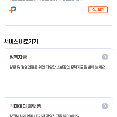
다음과 같이 공고합니다. 2026년 1월 28일 중소벤처기업부장관
상세보기
I
t
서비스 바로가기
e
m
정책자금
1
o
성장 및 경영안정을 위한 다양한 소상공인 정책자금을 받아 보세요
f
4
빅데이터 플랫폼
상권분석과 함께 내 가게 경영진단을 받아보세요