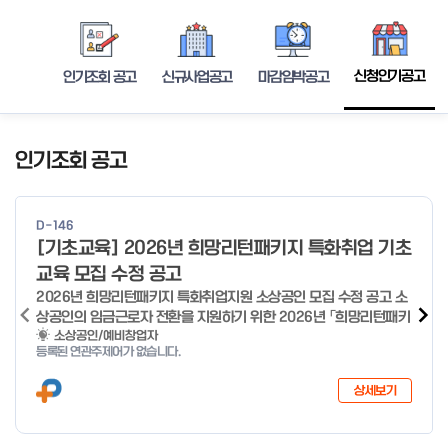
신청인기공고
인기조회 공고
신규사업공고
마감임박공고
인기조회 공고
D-146
[기초교육] 2026년 희망리턴패키지 특화취업 기초
교육 모집 수정 공고
2026년 희망리턴패키지 특화취업지원 소상공인 모집 수정 공고 소
상공인의 임금근로자 전환을 지원하기 위한 2026년 「희망리턴패키
지 특화취업지원」 사업을 다음과 같이 공고합니다. '26.6.2(화)은
소상공인/예비창업자
등록된 연관주제어가 없습니다.
익일인 6.3(수) 선거로 인해 서류검토가 불가함에 따라 기초교육
모집을 진행하지 않음을 안내드립니다. (6/3 모집 재개) □ 사업명:
상세보기
희망리턴패키지 특화취업지원 □ 지원대상: 폐업(예정) 소상공인
□ 신청기간 : 2026.1.20.(화) ~ 사업 종료 시 까지 * 기초교육의
경우 매주 일, 월, 화, 수, 목 신청·접수 가능 ** 기초교육 신청 가능