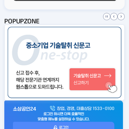
POPUPZONE
소상공인24
창업, 경영, 대출상담 1533-0100
아
로그인 하시면 더욱 효율적인
웃
맞춤형 메뉴를 설정하실 수 있습니다.
로
로그인