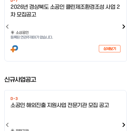
D-7
o
2026년 경상북도 소공인 클린제조환경조성 사업 2
f
차 모집공고
4
소상공인
등록된 연관주제어가 없습니다.
상세보기
I
t
신규사업공고
e
m
1
D-3
o
소공인 해외진출 지원사업 전문기관 모집 공고
f
4
위탁기관