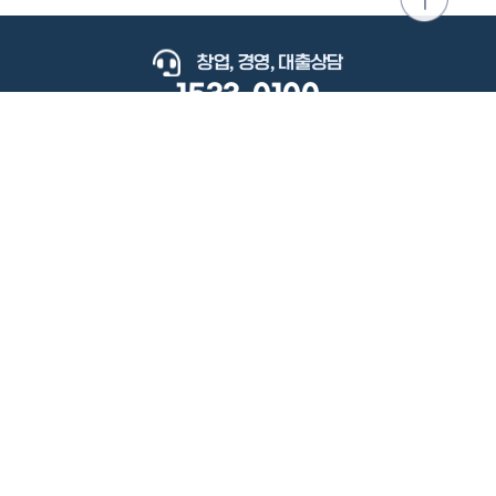
위로
이동
창업, 경영, 대출상담
1533-0100
keyboard_arrow_up
관련사이트
이용약관
개인정보처리방침
저작권정책
책임의한계와법적고지
이메일무단수집거부
도로명주소안내
원격지원
사용자 매뉴얼
(우) 34077 대전광역시 유성구 지족로364번길 92 2층 소상공인시장진흥공단.
사업자 등록번호: 305-82-21570
대표전화: 1533-0100(소상공인 통합콜센터), 1357(중소기업 통합콜센터)
Copyright 2022 SEMAS, All Right Reserved.