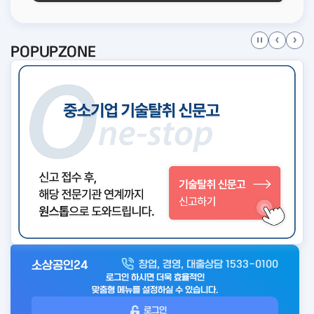
POPUPZONE
소상공인24
창업, 경영, 대출상담 1533-0100
아
로그인 하시면 더욱 효율적인
웃
맞춤형 메뉴를 설정하실 수 있습니다.
로
로그인