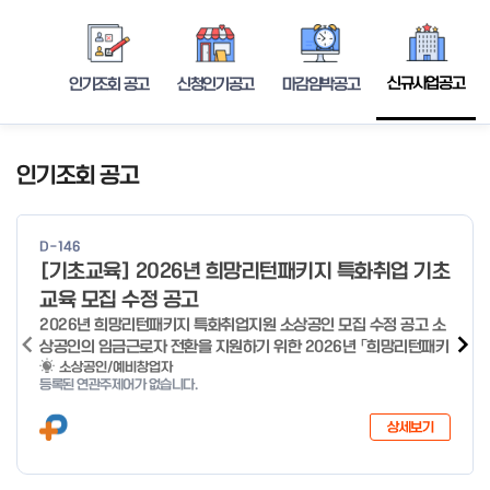
신규사업공고
인기조회 공고
신청인기공고
마감임박공고
인기조회 공고
D-146
[기초교육] 2026년 희망리턴패키지 특화취업 기초
교육 모집 수정 공고
2026년 희망리턴패키지 특화취업지원 소상공인 모집 수정 공고 소
상공인의 임금근로자 전환을 지원하기 위한 2026년 「희망리턴패키
지 특화취업지원」 사업을 다음과 같이 공고합니다. '26.6.2(화)은
소상공인/예비창업자
등록된 연관주제어가 없습니다.
익일인 6.3(수) 선거로 인해 서류검토가 불가함에 따라 기초교육
모집을 진행하지 않음을 안내드립니다. (6/3 모집 재개) □ 사업명:
상세보기
희망리턴패키지 특화취업지원 □ 지원대상: 폐업(예정) 소상공인
□ 신청기간 : 2026.1.20.(화) ~ 사업 종료 시 까지 * 기초교육의
경우 매주 일, 월, 화, 수, 목 신청·접수 가능 ** 기초교육 신청 가능