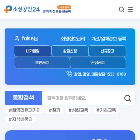
모바
통합검색
메뉴
이동
보기
아
false
님
회원정보관리
기관/업체정보 등록
웃
내가할일
상담신청
신규공고
로
그
추천공고
관심공고
인
창업, 경영, 대출상담 1533-0100
후
통합검색
희망리턴패키지
철거
심화교육
기초교육
지식배움터