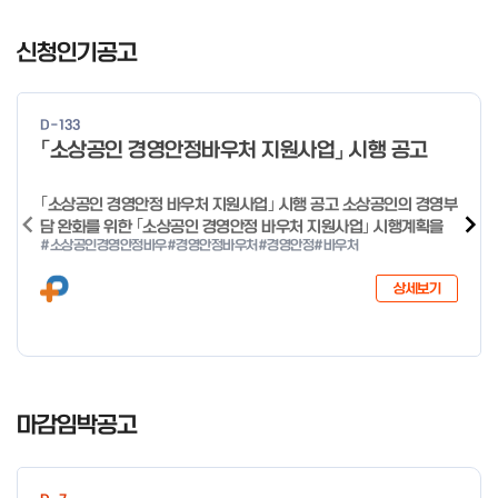
일 오전 9시 접수 가능하며, 정원 초과 시 다음 회차 신청 요망 ※자
I
세한 사항은 공고문 참고 2026년 2월 5일 소상공인시장진흥공단
t
신청인기공고
이사장 ※ 문의처 ※ - 사업문의 : 1533-0100(소상공인 통합콜센
e
터) - 시스템 문의(오류 등) : 1644-5302 ** 기초교육 수료 인정
m
기준 안내 ** 기초교육 1과목 당 1시간 또는 1.5시간으로 인정(최소
1
10시간 이상 수강 필요) 30분 미만 → 0.5시간 30분 이상 ~ 60분
D-133
미만 → 1시간 60분 이상 → 1.5시간
o
「소상공인 경영안정바우처 지원사업」 시행 공고
f
4
｢소상공인 경영안정 바우처 지원사업｣ 시행 공고 소상공인의 경영부
담 완화를 위한 ｢소상공인 경영안정 바우처 지원사업｣ 시행계획을
#소상공인경영안정바우
#경영안정바우처
#경영안정
#바우처
다음과 같이 공고합니다. 2026년 1월 28일 중소벤처기업부장관
상세보기
I
t
마감임박공고
e
m
1