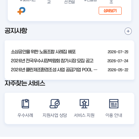
교
선 컨설
조
상세보기
공지사항
I
공
t
지
사
e
항
소상공인을 위한 노동조합 사례집 배포
2026-07-29
m
더
2
2026년 전국우수시장박람회 참가시장 모집 공고
2026-07-24
보
기
o
2026년 클린제조환경조성 사업 공급기업 POOL 안내
2026-05-22
f
자주찾는 서비스
4
우수사례
지원사업 상담
서비스 지원
이용 안내