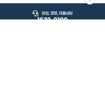
위로
이동
창업, 경영, 대출상담
1533-0100
keyboard_arrow_up
관련사이트
이용약관
개인정보처리방침
저작권정책
책임의한계와법적고지
이메일무단수집거부
도로명주소안내
원격지원
사용자 매뉴얼
(우) 34077 대전광역시 유성구 지족로364번길 92 2층 소상공인시장진흥공단.
사업자 등록번호: 305-82-21570
대표전화: 1533-0100(소상공인 통합콜센터), 1357(중소기업 통합콜센터)
Copyright 2022 SEMAS, All Right Reserved.