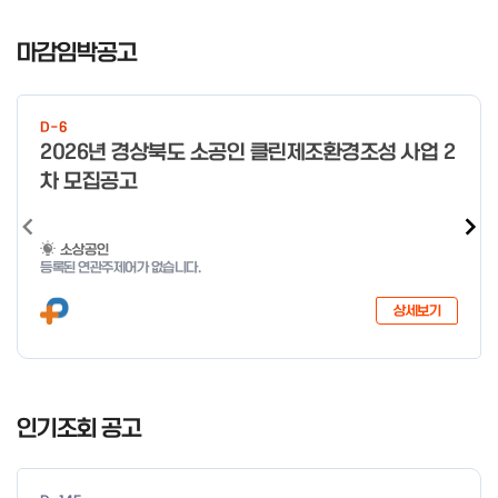
I
t
마감임박공고
e
m
1
D-6
o
2026년 경상북도 소공인 클린제조환경조성 사업 2
f
차 모집공고
4
소상공인
등록된 연관주제어가 없습니다.
상세보기
I
t
인기조회 공고
e
m
1