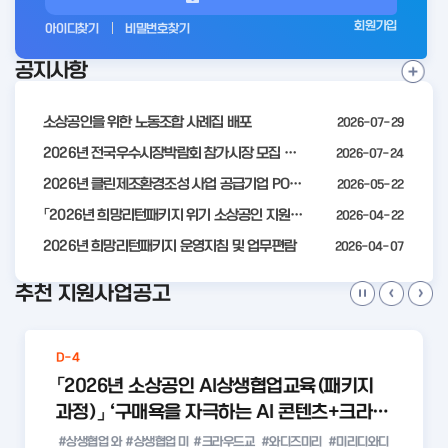
그
회원가입
아이디찾기
비밀번호찾기
인
공지사항
전
공
지
사
소상공인을 위한 노동조합 사례집 배포
2026-07-29
항
더
2026년 전국우수시장박람회 참가시장 모집 공고
2026-07-24
보
2026년 클린제조환경조성 사업 공급기업 POOL 안내
2026-05-22
기
「2026년 희망리턴패키지 위기 소상공인 지원」모집 통합 2차 수정 공고
2026-04-22
2026년 희망리턴패키지 운영지침 및 업무편람
2026-04-07
추천 지원사업공고
D-4
「2026년 소상공인 AI상생협업교육(패키지
과정)」 ‘구매욕을 자극하는 AI 콘텐츠+크라우
드 펀딩 실전 with 미리디&와디즈’ 참여 소상
#상생협업 와
#상생협업 미
#크라우드교
#와디즈미리
#미리디와디