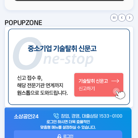
POPUPZONE
소상공인24
창업, 경영, 대출상담 1533-0100
아
로그인 하시면 더욱 효율적인
웃
맞춤형 메뉴를 설정하실 수 있습니다.
로
로그인