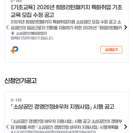
D-145
o
[기초교육] 2026년 희망리턴패키지 특화취업 기초
f
교육 모집 수정 공고
4
2026년 희망리턴패키지 특화취업지원 소상공인 모집 수정 공고 소
상공인의 임금근로자 전환을 지원하기 위한 2026년 「희망리턴패키
지 특화취업지원」 사업을 다음과 같이 공고합니다. '26.6.2(화)은
소상공인/예비창업자
등록된 연관주제어가 없습니다.
익일인 6.3(수) 선거로 인해 서류검토가 불가함에 따라 기초교육
모집을 진행하지 않음을 안내드립니다. (6/3 모집 재개) □ 사업명:
상세보기
희망리턴패키지 특화취업지원 □ 지원대상: 폐업(예정) 소상공인
□ 신청기간 : 2026.1.20.(화) ~ 사업 종료 시 까지 * 기초교육의
경우 매주 일, 월, 화, 수, 목 신청·접수 가능 ** 기초교육 신청 가능
일 오전 9시 접수 가능하며, 정원 초과 시 다음 회차 신청 요망 ※자
I
세한 사항은 공고문 참고 2026년 2월 5일 소상공인시장진흥공단
t
신청인기공고
이사장 ※ 문의처 ※ - 사업문의 : 1533-0100(소상공인 통합콜센
e
터) - 시스템 문의(오류 등) : 1644-5302 ** 기초교육 수료 인정
m
기준 안내 ** 기초교육 1과목 당 1시간 또는 1.5시간으로 인정(최소
1
10시간 이상 수강 필요) 30분 미만 → 0.5시간 30분 이상 ~ 60분
D-133
미만 → 1시간 60분 이상 → 1.5시간
o
「소상공인 경영안정바우처 지원사업」 시행 공고
f
4
｢소상공인 경영안정 바우처 지원사업｣ 시행 공고 소상공인의 경영부
담 완화를 위한 ｢소상공인 경영안정 바우처 지원사업｣ 시행계획을
#소상공인경영안정바우
#경영안정바우처
#경영안정
#바우처