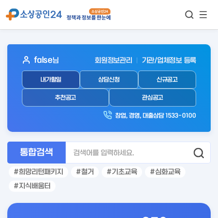
모바
통합검색
메뉴
이동
보기
아
false
님
회원정보관리
기관/업체정보 등록
웃
내가할일
상담신청
신규공고
로
그
추천공고
관심공고
인
창업, 경영, 대출상담 1533-0100
후
통합검색
희망리턴패키지
철거
기초교육
심화교육
지식배움터