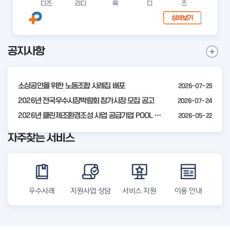
디즈
리디
육
디
즈
공인 모집 공고
상세보기
공지사항
I
공
t
지
사
e
항
소상공인을 위한 노동조합 사례집 배포
2026-07-29
m
더
2
2026년 전국우수시장박람회 참가시장 모집 공고
2026-07-24
보
기
o
2026년 클린제조환경조성 사업 공급기업 POOL 안내
2026-05-22
f
자주찾는 서비스
4
우수사례
지원사업 상담
서비스 지원
이용 안내