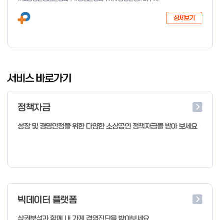
다음과 같이 공고합니다. 2026년 1월 28일 중소벤처기업부장관
상세보기
I
t
서비스 바로가기
e
m
정책자금
1
o
성장 및 경영안정을 위한 다양한 소상공인 정책자금을 받아 보세요
f
4
빅데이터 플랫폼
상권분석과 함께 내 가게 경영진단을 받아보세요