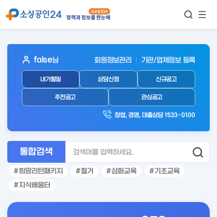
모바
통합검색
메뉴
이동
보기
아
false
님
회원정보관리
기관/업체정보 등록
웃
내가할일
상담신청
신규공고
로
그
추천공고
관심공고
인
창업, 경영, 대출상담 1533-0100
후
통합검색
희망리턴패키지
철거
심화교육
기초교육
지식배움터