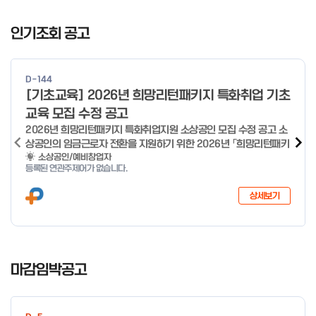
I
t
인기조회 공고
e
m
1
D-144
o
[기초교육] 2026년 희망리턴패키지 특화취업 기초
f
교육 모집 수정 공고
4
2026년 희망리턴패키지 특화취업지원 소상공인 모집 수정 공고 소
상공인의 임금근로자 전환을 지원하기 위한 2026년 「희망리턴패키
지 특화취업지원」 사업을 다음과 같이 공고합니다. '26.6.2(화)은
소상공인/예비창업자
등록된 연관주제어가 없습니다.
익일인 6.3(수) 선거로 인해 서류검토가 불가함에 따라 기초교육
모집을 진행하지 않음을 안내드립니다. (6/3 모집 재개) □ 사업명:
상세보기
희망리턴패키지 특화취업지원 □ 지원대상: 폐업(예정) 소상공인
□ 신청기간 : 2026.1.20.(화) ~ 사업 종료 시 까지 * 기초교육의
경우 매주 일, 월, 화, 수, 목 신청·접수 가능 ** 기초교육 신청 가능
일 오전 9시 접수 가능하며, 정원 초과 시 다음 회차 신청 요망 ※자
I
세한 사항은 공고문 참고 2026년 2월 5일 소상공인시장진흥공단
t
마감임박공고
이사장 ※ 문의처 ※ - 사업문의 : 1533-0100(소상공인 통합콜센
e
터) - 시스템 문의(오류 등) : 1644-5302 ** 기초교육 수료 인정
m
기준 안내 ** 기초교육 1과목 당 1시간 또는 1.5시간으로 인정(최소
1
10시간 이상 수강 필요) 30분 미만 → 0.5시간 30분 이상 ~ 60분