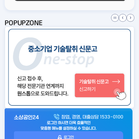
POPUPZONE
소상공인24
창업, 경영, 대출상담 1533-0100
아
로그인 하시면 더욱 효율적인
웃
맞춤형 메뉴를 설정하실 수 있습니다.
로
로그인