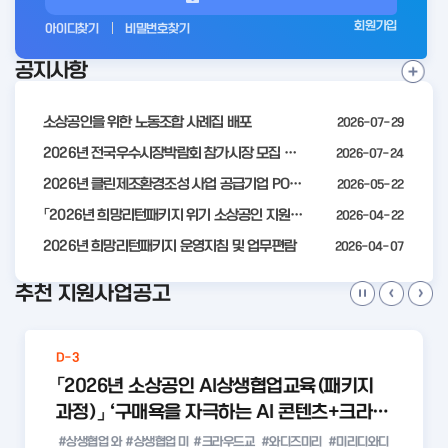
그
회원가입
아이디찾기
비밀번호찾기
인
공지사항
전
공
지
사
소상공인을 위한 노동조합 사례집 배포
2026-07-29
항
더
2026년 전국우수시장박람회 참가시장 모집 공고
2026-07-24
보
2026년 클린제조환경조성 사업 공급기업 POOL 안내
2026-05-22
기
「2026년 희망리턴패키지 위기 소상공인 지원」모집 통합 2차 수정 공고
2026-04-22
2026년 희망리턴패키지 운영지침 및 업무편람
2026-04-07
추천 지원사업공고
D-3
「2026년 소상공인 AI상생협업교육(패키지
과정)」 ‘구매욕을 자극하는 AI 콘텐츠+크라우
드 펀딩 실전 with 미리디&와디즈’ 참여 소상
#상생협업 와
#상생협업 미
#크라우드교
#와디즈미리
#미리디와디