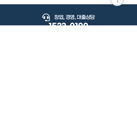
위로
이동
창업, 경영, 대출상담
1533-0100
keyboard_arrow_up
관련사이트
이용약관
개인정보처리방침
저작권정책
책임의한계와법적고지
이메일무단수집거부
도로명주소안내
원격지원
사용자 매뉴얼
(우) 34077 대전광역시 유성구 지족로364번길 92 2층 소상공인시장진흥공단.
사업자 등록번호: 305-82-21570
대표전화: 1533-0100(소상공인 통합콜센터), 1357(중소기업 통합콜센터)
Copyright 2022 SEMAS, All Right Reserved.