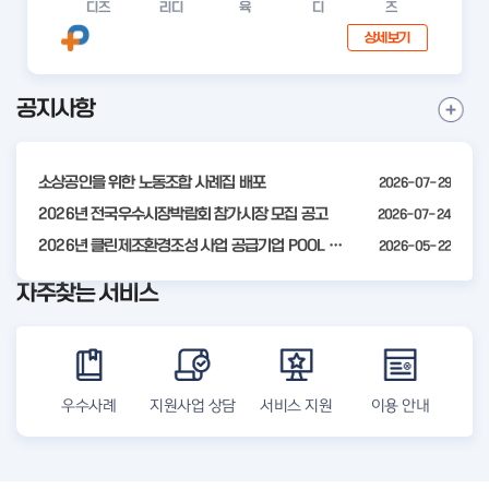
디즈
리디
육
디
즈
공인 모집 공고
상세보기
공지사항
I
공
t
지
사
e
항
소상공인을 위한 노동조합 사례집 배포
2026-07-29
m
더
2
2026년 전국우수시장박람회 참가시장 모집 공고
2026-07-24
보
기
o
2026년 클린제조환경조성 사업 공급기업 POOL 안내
2026-05-22
f
자주찾는 서비스
4
우수사례
지원사업 상담
서비스 지원
이용 안내