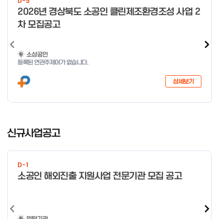
D-5
미만 → 1시간 60분 이상 → 1.5시간
o
2026년 경상북도 소공인 클린제조환경조성 사업 2
f
차 모집공고
4
소상공인
등록된 연관주제어가 없습니다.
상세보기
I
t
신규사업공고
e
m
1
D-1
o
소공인 해외진출 지원사업 전문기관 모집 공고
f
4
위탁기관