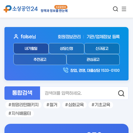
모바
통합검색
메뉴
이동
보기
아
false
님
회원정보관리
기관/업체정보 등록
웃
내가할일
상담신청
신규공고
로
그
추천공고
관심공고
인
창업, 경영, 대출상담 1533-0100
후
통합검색
희망리턴패키지
철거
심화교육
기초교육
지식배움터