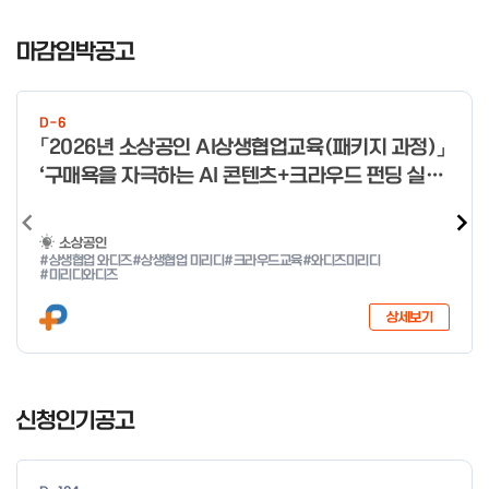
일 오전 9시 접수 가능하며, 정원 초과 시 다음 회차 신청 요망 ※자
I
세한 사항은 공고문 참고 2026년 2월 5일 소상공인시장진흥공단
t
마감임박공고
이사장 ※ 문의처 ※ - 사업문의 : 1533-0100(소상공인 통합콜센
e
터) - 시스템 문의(오류 등) : 1644-5302 ** 기초교육 수료 인정
m
기준 안내 ** 기초교육 1과목 당 1시간 또는 1.5시간으로 인정(최소
1
10시간 이상 수강 필요) 30분 미만 → 0.5시간 30분 이상 ~ 60분
D-6
미만 → 1시간 60분 이상 → 1.5시간
o
「2026년 소상공인 AI상생협업교육(패키지 과정)」
f
‘구매욕을 자극하는 AI 콘텐츠+크라우드 펀딩 실전
4
With 미리디&와디즈’ 참여 소상공인 모집 공고
소상공인
#상생협업 와디즈
#상생협업 미리디
#크라우드교육
#와디즈미리디
#미리디와디즈
상세보기
I
t
신청인기공고
e
m
1