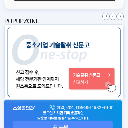
POPUPZONE
소상공인24
창업, 경영, 대출상담 1533-0100
아
로그인 하시면 더욱 효율적인
웃
맞춤형 메뉴를 설정하실 수 있습니다.
로
로그인