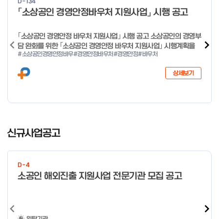
D-134
o
「소상공인 경영안정바우처 지원사업」 시행 공고
f
4
｢소상공인 경영안정 바우처 지원사업｣ 시행 공고 소상공인의 경영부
담 완화를 위한 ｢소상공인 경영안정 바우처 지원사업｣ 시행계획을
#소상공인경영안정바우
#경영안정바우처
#경영안정
#바우처
다음과 같이 공고합니다. 2026년 1월 28일 중소벤처기업부장관
상세보기
I
t
신규사업공고
e
m
1
D-4
o
소공인 해외진출 지원사업 전문기관 모집 공고
f
4
위탁기관