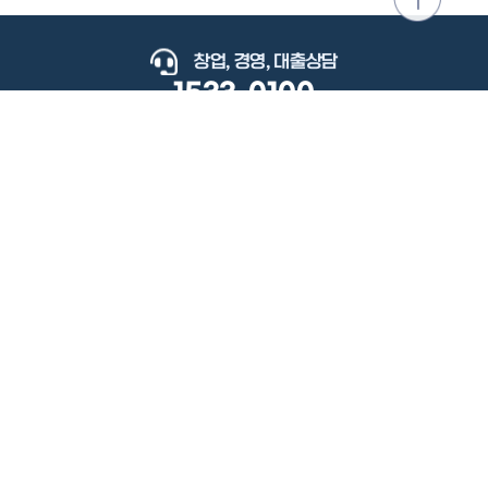
위로
이동
창업, 경영, 대출상담
1533-0100
keyboard_arrow_up
관련사이트
이용약관
개인정보처리방침
저작권정책
책임의한계와법적고지
이메일무단수집거부
도로명주소안내
원격지원
사용자 매뉴얼
(우) 34077 대전광역시 유성구 지족로364번길 92 2층 소상공인시장진흥공단.
사업자 등록번호: 305-82-21570
대표전화: 1533-0100(소상공인 통합콜센터), 1357(중소기업 통합콜센터)
Copyright 2022 SEMAS, All Right Reserved.