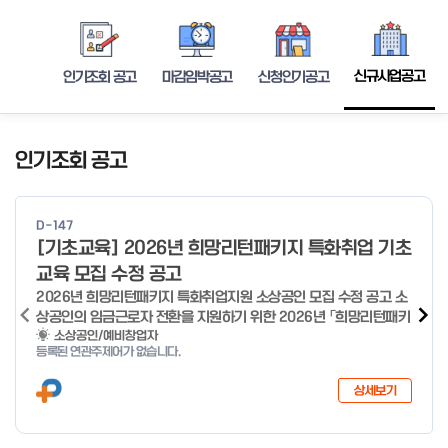
신규사업공고
인기조회 공고
마감임박공고
신청인기공고
인기조회 공고
D-147
[기초교육] 2026년 희망리턴패키지 특화취업 기초
교육 모집 수정 공고
2026년 희망리턴패키지 특화취업지원 소상공인 모집 수정 공고 소
상공인의 임금근로자 전환을 지원하기 위한 2026년 「희망리턴패키
지 특화취업지원」 사업을 다음과 같이 공고합니다. '26.6.2(화)은
소상공인/예비창업자
등록된 연관주제어가 없습니다.
익일인 6.3(수) 선거로 인해 서류검토가 불가함에 따라 기초교육
모집을 진행하지 않음을 안내드립니다. (6/3 모집 재개) □ 사업명:
상세보기
희망리턴패키지 특화취업지원 □ 지원대상: 폐업(예정) 소상공인
□ 신청기간 : 2026.1.20.(화) ~ 사업 종료 시 까지 * 기초교육의
경우 매주 일, 월, 화, 수, 목 신청·접수 가능 ** 기초교육 신청 가능