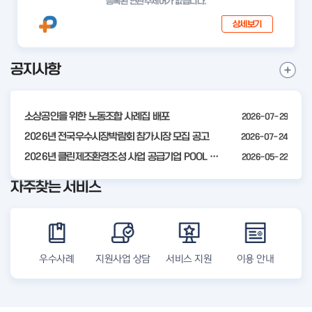
등록된 연관주제어가 없습니다.
상세보기
공지사항
I
공
t
지
사
e
항
소상공인을 위한 노동조합 사례집 배포
2026-07-29
m
더
2
2026년 전국우수시장박람회 참가시장 모집 공고
2026-07-24
보
기
o
2026년 클린제조환경조성 사업 공급기업 POOL 안내
2026-05-22
f
자주찾는 서비스
4
우수사례
지원사업 상담
서비스 지원
이용 안내