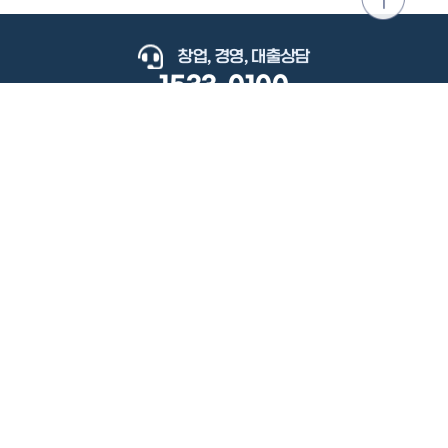
위로
이동
창업, 경영, 대출상담
1533-0100
keyboard_arrow_up
관련사이트
이용약관
개인정보처리방침
저작권정책
책임의한계와법적고지
이메일무단수집거부
도로명주소안내
원격지원
사용자 매뉴얼
(우) 34077 대전광역시 유성구 지족로364번길 92 2층 소상공인시장진흥공단.
사업자 등록번호: 305-82-21570
대표전화: 1533-0100(소상공인 통합콜센터), 1357(중소기업 통합콜센터)
Copyright 2022 SEMAS, All Right Reserved.