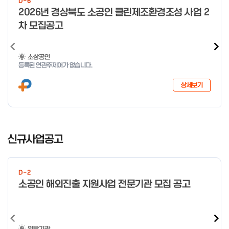
D-6
o
2026년 경상북도 소공인 클린제조환경조성 사업 2
f
차 모집공고
4
소상공인
등록된 연관주제어가 없습니다.
상세보기
I
t
신규사업공고
e
m
1
D-2
o
소공인 해외진출 지원사업 전문기관 모집 공고
f
4
위탁기관