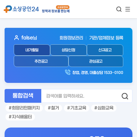
모바
통합검색
메뉴
이동
보기
아
false
님
회원정보관리
기관/업체정보 등록
웃
내가할일
상담신청
신규공고
로
그
추천공고
관심공고
인
창업, 경영, 대출상담 1533-0100
후
통합검색
희망리턴패키지
철거
기초교육
심화교육
지식배움터