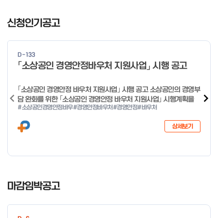
일 오전 9시 접수 가능하며, 정원 초과 시 다음 회차 신청 요망 ※자
I
세한 사항은 공고문 참고 2026년 2월 5일 소상공인시장진흥공단
t
신청인기공고
이사장 ※ 문의처 ※ - 사업문의 : 1533-0100(소상공인 통합콜센
e
터) - 시스템 문의(오류 등) : 1644-5302 ** 기초교육 수료 인정
m
기준 안내 ** 기초교육 1과목 당 1시간 또는 1.5시간으로 인정(최소
1
10시간 이상 수강 필요) 30분 미만 → 0.5시간 30분 이상 ~ 60분
D-133
미만 → 1시간 60분 이상 → 1.5시간
o
「소상공인 경영안정바우처 지원사업」 시행 공고
f
4
｢소상공인 경영안정 바우처 지원사업｣ 시행 공고 소상공인의 경영부
담 완화를 위한 ｢소상공인 경영안정 바우처 지원사업｣ 시행계획을
#소상공인경영안정바우
#경영안정바우처
#경영안정
#바우처
다음과 같이 공고합니다. 2026년 1월 28일 중소벤처기업부장관
상세보기
I
t
마감임박공고
e
m
1