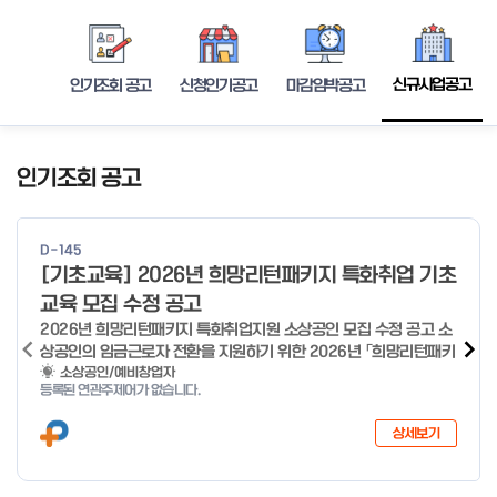
신규사업공고
인기조회 공고
신청인기공고
마감임박공고
인기조회 공고
D-145
[기초교육] 2026년 희망리턴패키지 특화취업 기초
교육 모집 수정 공고
2026년 희망리턴패키지 특화취업지원 소상공인 모집 수정 공고 소
상공인의 임금근로자 전환을 지원하기 위한 2026년 「희망리턴패키
지 특화취업지원」 사업을 다음과 같이 공고합니다. '26.6.2(화)은
소상공인/예비창업자
등록된 연관주제어가 없습니다.
익일인 6.3(수) 선거로 인해 서류검토가 불가함에 따라 기초교육
모집을 진행하지 않음을 안내드립니다. (6/3 모집 재개) □ 사업명:
상세보기
희망리턴패키지 특화취업지원 □ 지원대상: 폐업(예정) 소상공인
□ 신청기간 : 2026.1.20.(화) ~ 사업 종료 시 까지 * 기초교육의
경우 매주 일, 월, 화, 수, 목 신청·접수 가능 ** 기초교육 신청 가능