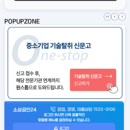
POPUPZONE
소상공인24
창업, 경영, 대출상담 1533-0100
아
로그인 하시면 더욱 효율적인
웃
맞춤형 메뉴를 설정하실 수 있습니다.
로
로그인