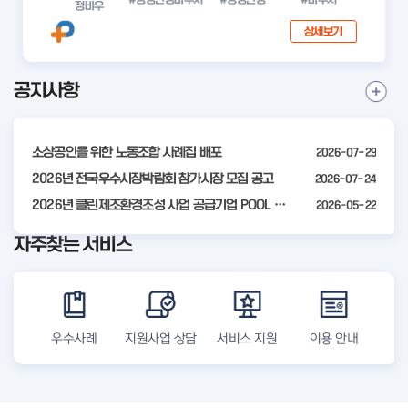
정바우
상세보기
공지사항
I
공
t
지
사
e
항
소상공인을 위한 노동조합 사례집 배포
2026-07-29
m
더
2
2026년 전국우수시장박람회 참가시장 모집 공고
2026-07-24
보
기
o
2026년 클린제조환경조성 사업 공급기업 POOL 안내
2026-05-22
f
자주찾는 서비스
4
우수사례
지원사업 상담
서비스 지원
이용 안내