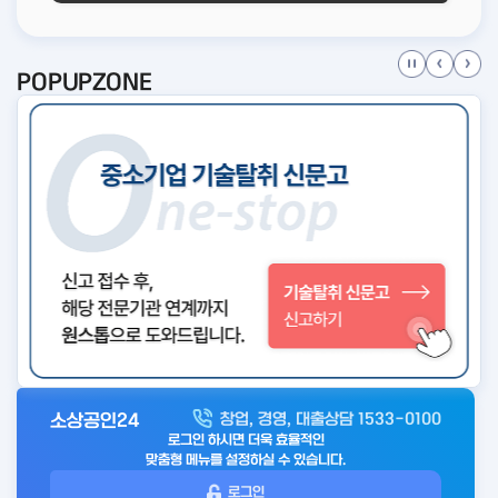
POPUPZONE
소상공인24
창업, 경영, 대출상담 1533-0100
아
로그인 하시면 더욱 효율적인
웃
맞춤형 메뉴를 설정하실 수 있습니다.
로
로그인