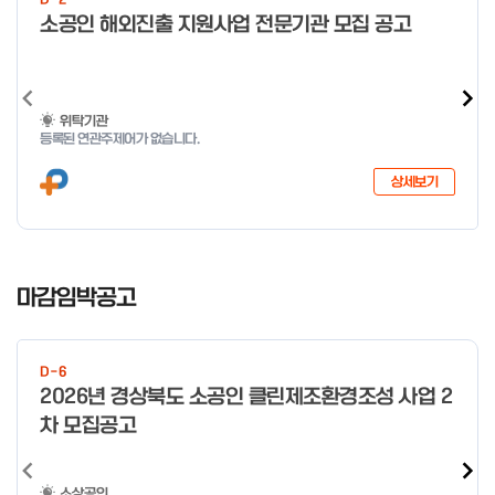
미만 → 1시간 60분 이상 → 1.5시간
o
소공인 해외진출 지원사업 전문기관 모집 공고
f
4
위탁기관
등록된 연관주제어가 없습니다.
상세보기
I
t
마감임박공고
e
m
1
D-6
o
2026년 경상북도 소공인 클린제조환경조성 사업 2
f
차 모집공고
4
소상공인