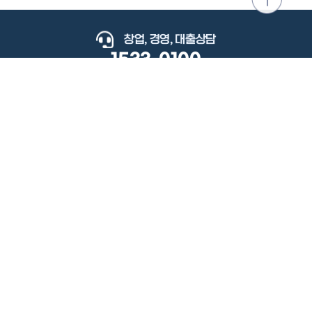
위로
이동
창업, 경영, 대출상담
1533-0100
keyboard_arrow_up
관련사이트
이용약관
개인정보처리방침
저작권정책
책임의한계와법적고지
이메일무단수집거부
도로명주소안내
원격지원
사용자 매뉴얼
(우) 34077 대전광역시 유성구 지족로364번길 92 2층 소상공인시장진흥공단.
사업자 등록번호: 305-82-21570
대표전화: 1533-0100(소상공인 통합콜센터), 1357(중소기업 통합콜센터)
Copyright 2022 SEMAS, All Right Reserved.