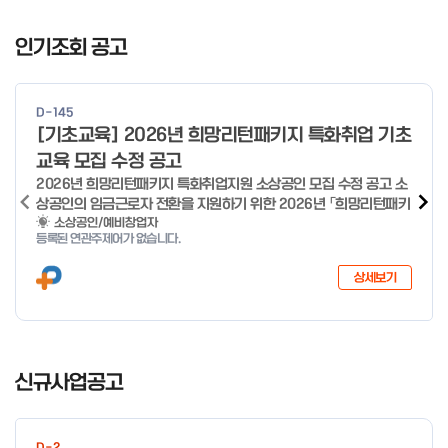
I
t
인기조회 공고
e
m
1
D-145
o
[기초교육] 2026년 희망리턴패키지 특화취업 기초
f
교육 모집 수정 공고
4
2026년 희망리턴패키지 특화취업지원 소상공인 모집 수정 공고 소
상공인의 임금근로자 전환을 지원하기 위한 2026년 「희망리턴패키
지 특화취업지원」 사업을 다음과 같이 공고합니다. '26.6.2(화)은
소상공인/예비창업자
등록된 연관주제어가 없습니다.
익일인 6.3(수) 선거로 인해 서류검토가 불가함에 따라 기초교육
모집을 진행하지 않음을 안내드립니다. (6/3 모집 재개) □ 사업명:
상세보기
희망리턴패키지 특화취업지원 □ 지원대상: 폐업(예정) 소상공인
□ 신청기간 : 2026.1.20.(화) ~ 사업 종료 시 까지 * 기초교육의
경우 매주 일, 월, 화, 수, 목 신청·접수 가능 ** 기초교육 신청 가능
일 오전 9시 접수 가능하며, 정원 초과 시 다음 회차 신청 요망 ※자
I
세한 사항은 공고문 참고 2026년 2월 5일 소상공인시장진흥공단
t
신규사업공고
이사장 ※ 문의처 ※ - 사업문의 : 1533-0100(소상공인 통합콜센
e
터) - 시스템 문의(오류 등) : 1644-5302 ** 기초교육 수료 인정
m
기준 안내 ** 기초교육 1과목 당 1시간 또는 1.5시간으로 인정(최소
1
10시간 이상 수강 필요) 30분 미만 → 0.5시간 30분 이상 ~ 60분
D-2