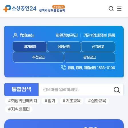
모바
통합검색
메뉴
이동
보기
아
false
님
회원정보관리
기관/업체정보 등록
웃
내가할일
상담신청
신규공고
로
그
추천공고
관심공고
인
창업, 경영, 대출상담 1533-0100
후
통합검색
희망리턴패키지
철거
기초교육
심화교육
지식배움터