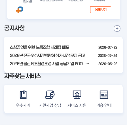
정바우
상세보기
공지사항
I
공
t
지
사
e
항
소상공인을 위한 노동조합 사례집 배포
2026-07-29
m
더
2
2026년 전국우수시장박람회 참가시장 모집 공고
2026-07-24
보
기
o
2026년 클린제조환경조성 사업 공급기업 POOL 안내
2026-05-22
f
자주찾는 서비스
4
우수사례
지원사업 상담
서비스 지원
이용 안내