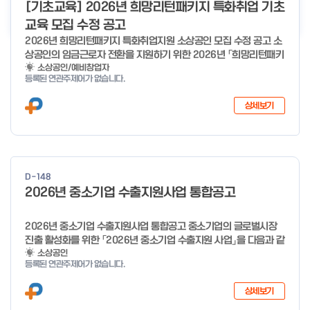
더보기
[기초교육] 2026년 희망리턴패키지 특화취업 기초
교육 모집 수정 공고
2026년 희망리턴패키지 특화취업지원 소상공인 모집 수정 공고 소
상공인의 임금근로자 전환을 지원하기 위한 2026년 「희망리턴패키
지 특화취업지원」 사업을 다음과 같이 공고합니다. '26.6.2(화)은
소상공인/예비창업자
등록된 연관주제어가 없습니다.
익일인 6.3(수) 선거로 인해 서류검토가 불가함에 따라 기초교육
모집을 진행하지 않음을 안내드립니다. (6/3 모집 재개) □ 사업명:
상세보기
희망리턴패키지 특화취업지원 □ 지원대상: 폐업(예정) 소상공인
□ 신청기간 : 2026.1.20.(화) ~ 사업 종료 시 까지 * 기초교육의
경우 매주 일, 월, 화, 수, 목 신청·접수 가능 ** 기초교육 신청 가능
일 오전 9시 접수 가능하며, 정원 초과 시 다음 회차 신청 요망 ※자
세한 사항은 공고문 참고 2026년 2월 5일 소상공인시장진흥공단
D-148
이사장 ※ 문의처 ※ - 사업문의 : 1533-0100(소상공인 통합콜센
2026년 중소기업 수출지원사업 통합공고
터) - 시스템 문의(오류 등) : 1644-5302 ** 기초교육 수료 인정
기준 안내 ** 기초교육 1과목 당 1시간 또는 1.5시간으로 인정(최소
10시간 이상 수강 필요) 30분 미만 → 0.5시간 30분 이상 ~ 60분
2026년 중소기업 수출지원사업 통합공고 중소기업의 글로벌시장
미만 → 1시간 60분 이상 → 1.5시간
진출 활성화를 위한 「2026년 중소기업 수출지원 사업」을 다음과 같
이 공고합니다. 2025년 12월 10일 중 소 벤 처 기 업 부 장관 ※ 문
소상공인
등록된 연관주제어가 없습니다.
의처 ※ - 사업문의 : 1357 - 시스템 문의(오류 등) : 1644-5302
상세보기