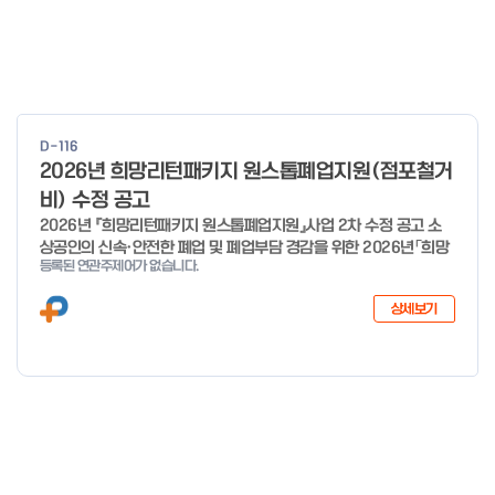
D-116
2026년 희망리턴패키지 원스톱폐업지원(점포철거
비) 수정 공고
2026년 『희망리턴패키지 원스톱폐업지원』사업 2차 수정 공고 소
상공인의 신속·안전한 폐업 및 폐업부담 경감을 위한 2026년「희망
등록된 연관주제어가 없습니다.
리턴패키지 원스톱폐업지원」사업의 추가경정예산 지원 대상 확대에
따른 2차 수정 공고 하오니, 많은 관심과 참여 바랍니다. 2026년 8
상세보기
월 3일 소상공인시장진흥공단 이사장 < 신청·접수 기간 > 세부사업
신청·접수기간 신청·접수처 사업정리 컨설팅 26년 1월 19일 ~ 예산
소진시 희망리턴패키지 홈페이지 (http://hope.sbiz.or.kr ) 법률
자문·채무조정 26년 4월 3일 ~ 예산 소진시 점포철거비 지원 26
년 1월 28일 ~ 예산 소진시 소상공인24 홈페이지 (http://sbiz24.
kr) ※ 자세한 내용은 첨부파일 확인 바랍니다.