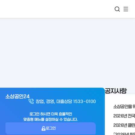
모바
통합검색
메뉴
이동
보기
공지사항
소상공인24
아
창업, 경영, 대출상담 1533-0100
웃
로
로그인 하시면 더욱 효율적인
맞춤형 메뉴를 설정하실 수 있습니다.
그
로그인
인