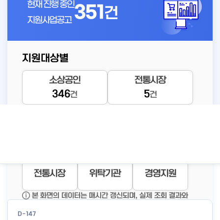
현재 진행 중인
351
건
지원사업공고
지원대상별
D-4
소상공인
전통시장
소공인 해외진출 지원사업 전
346
5
건
건
문기관 모집 공고
공고바로가기
등록된 연관주제어가 없습니다.
상세보기
자금지원
창업지원
재기지원
전통시장
위탁기관
경영지원
인기조회 공고
본 화면의 데이터는 매시간 갱신되며, 실제 조회 결과와
일부 차이가 있을 수 있습니다.
D-147