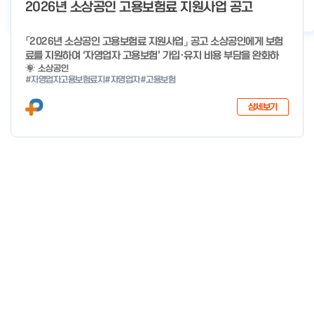
o
2026년 소상공인 고용보험료 지원사업 공고
2026년 클린제조환경조성 사업 공급기업 POOL 안내
2026-05-22
f
4
「2026년 소상공인 고용보험료 지원사업」 공고 소상공인에게 보험
료를 지원하여 ‘자영업자 고용보험’ 가입·유지 비용 부담을 완화하
고, 사회안전망으로 편입을 촉진하고자「2026년 소상공인 고용보험
소상공인
#자영업자고용보험료지
#자영업자
#고용보험
료 지원사업」을 다음과 같이 공고합니다. 2025년 12월 29일 중소
벤처기업부 장관 자세한 사항은 첨부파일을 확인하여 주시기 바랍니
상세보기
다.