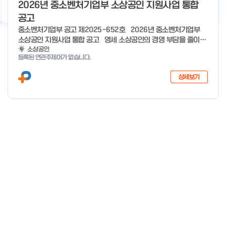
기
우수사례
지원사업 상담
서비스 지원
이용 안내
2026년 중소벤처기업부 소상공인 지원사업 통합
공고
중소벤처기업부 공고 제2025-652호 2026년 중소벤처기업부
소상공인 지원사업 통합 공고 영세 소상공인의 경영 부담을 줄이고,
유망 소상공인의 성장 가능성을 극대화하기 위해 �2026년 소상공
소상공인
등록된 연관주제어가 없습니다.
인 지원사업을 다음과 같이 공고합니다. ※ 7개분야 26개사업 1조
3,410억원 규모(’25년 7개분야 23개사업 8,170억원 규모) 2025
상세보기
년 12월 29일 중 소 벤 처 기 업 부 장 관