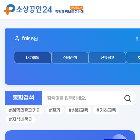
아
false
님
회
웃
로
내가할일
상담신청
신규공고
그
인
후
통합검색
희망리턴패키지
철거
심화교육
기초교육
지식배움터