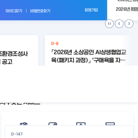
전
회원가입
아이디찾기
비밀번호찾기
D-6
「2026년 소상공인 AI상생협업교
제조환경조성사
육(패키지 과정)」 ‘구매욕을 자극
 공고
하는 AI 콘텐츠+크라우드 펀딩 실
#상생협
#상생협
#크라우
#와디즈
#미리디
가 없습니다.
업 와디즈
업 미리디
드교육
미리디
와디즈
전 with 미리디&와디즈’ 참여 소
상세보기
상세보기
상공인 모집 공고
자주찾는 서비스
공
지
사
항
더
보
D-147