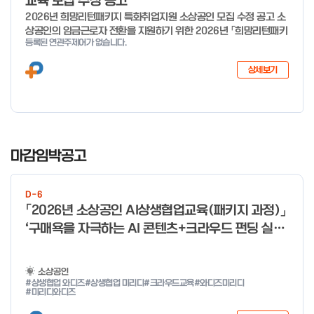
교육 모집 수정 공고
2026년 희망리턴패키지 특화취업지원 소상공인 모집 수정 공고 소
상공인의 임금근로자 전환을 지원하기 위한 2026년 「희망리턴패키
등록된 연관주제어가 없습니다.
지 특화취업지원」 사업을 다음과 같이 공고합니다. '26.6.2(화)은
익일인 6.3(수) 선거로 인해 서류검토가 불가함에 따라 기초교육
상세보기
모집을 진행하지 않음을 안내드립니다. (6/3 모집 재개) □ 사업명:
희망리턴패키지 특화취업지원 □ 지원대상: 폐업(예정) 소상공인
□ 신청기간 : 2026.1.20.(화) ~ 사업 종료 시 까지 * 기초교육의
경우 매주 일, 월, 화, 수, 목 신청·접수 가능 ** 기초교육 신청 가능
일 오전 9시 접수 가능하며, 정원 초과 시 다음 회차 신청 요망 ※자
I
세한 사항은 공고문 참고 2026년 2월 5일 소상공인시장진흥공단
t
마감임박공고
이사장 ※ 문의처 ※ - 사업문의 : 1533-0100(소상공인 통합콜센
e
터) - 시스템 문의(오류 등) : 1644-5302 ** 기초교육 수료 인정
m
기준 안내 ** 기초교육 1과목 당 1시간 또는 1.5시간으로 인정(최소
D-6
1
10시간 이상 수강 필요) 30분 미만 → 0.5시간 30분 이상 ~ 60분
「2026년 소상공인 AI상생협업교육(패키지 과정)」
미만 → 1시간 60분 이상 → 1.5시간
o
‘구매욕을 자극하는 AI 콘텐츠+크라우드 펀딩 실전
f
With 미리디&와디즈’ 참여 소상공인 모집 공고
4
소상공인
#상생협업 와디즈
#상생협업 미리디
#크라우드교육
#와디즈미리디
#미리디와디즈