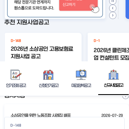
추천 지원사업공고
D-148
D-1
2026년 소상공인 고용보험료
2026년 클린
지원사업 공고
업 컨설턴트 모집
#자영업자고용
#자영업자
#고용보험
등록된 연관주제어
보험료지
상세보기
신규사업공고
인기조회 공고
신청인기공고
마감임박공고
공지사항
I
t
e
소상공인을 위한 노동조합 사례집 배포
2026-07-29
m
2
2026년 전국우수시장박람회 참가시장 모집 공고
2026-07-24
D-148