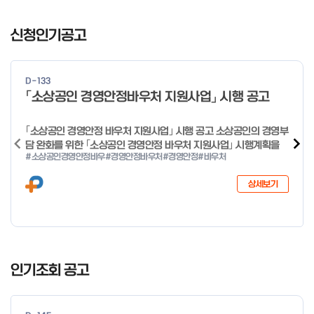
I
t
신청인기공고
e
m
1
D-133
o
「소상공인 경영안정바우처 지원사업」 시행 공고
f
4
｢소상공인 경영안정 바우처 지원사업｣ 시행 공고 소상공인의 경영부
담 완화를 위한 ｢소상공인 경영안정 바우처 지원사업｣ 시행계획을
#소상공인경영안정바우
#경영안정바우처
#경영안정
#바우처
다음과 같이 공고합니다. 2026년 1월 28일 중소벤처기업부장관
상세보기
I
t
인기조회 공고
e
m
1