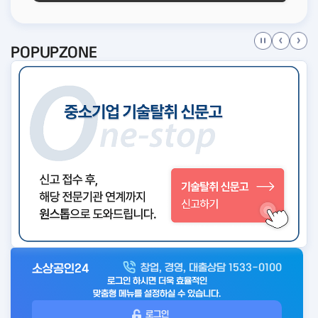
POPUPZONE
소상공인24
창업, 경영, 대출상담 1533-0100
아
로그인 하시면 더욱 효율적인
웃
맞춤형 메뉴를 설정하실 수 있습니다.
로
로그인