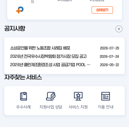
지
상세보기
공지사항
I
공
t
지
사
e
항
소상공인을 위한 노동조합 사례집 배포
2026-07-29
m
더
2
2026년 전국우수시장박람회 참가시장 모집 공고
2026-07-24
보
기
o
2026년 클린제조환경조성 사업 공급기업 POOL 안내
2026-05-22
f
자주찾는 서비스
4
우수사례
지원사업 상담
서비스 지원
이용 안내