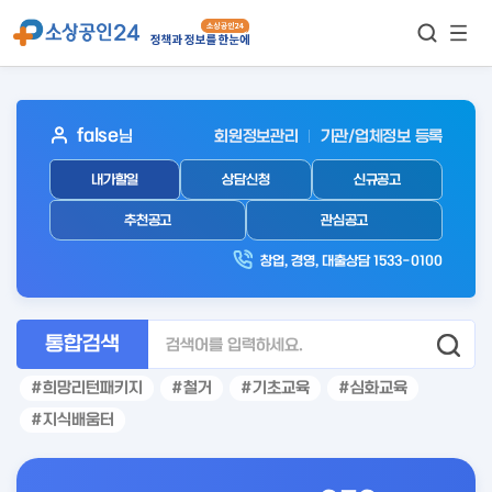
모바
통합검색
메뉴
이동
보기
아
false
님
회원정보관리
기관/업체정보 등록
웃
내가할일
상담신청
신규공고
로
그
추천공고
관심공고
인
창업, 경영, 대출상담 1533-0100
후
통합검색
희망리턴패키지
철거
기초교육
심화교육
지식배움터