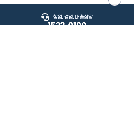
위로
이동
창업, 경영, 대출상담
1533-0100
keyboard_arrow_up
관련사이트
이용약관
개인정보처리방침
저작권정책
책임의한계와법적고지
이메일무단수집거부
도로명주소안내
원격지원
사용자 매뉴얼
(우) 34077 대전광역시 유성구 지족로364번길 92 2층 소상공인시장진흥공단.
사업자 등록번호: 305-82-21570
대표전화: 1533-0100(소상공인 통합콜센터), 1357(중소기업 통합콜센터)
Copyright 2022 SEMAS, All Right Reserved.