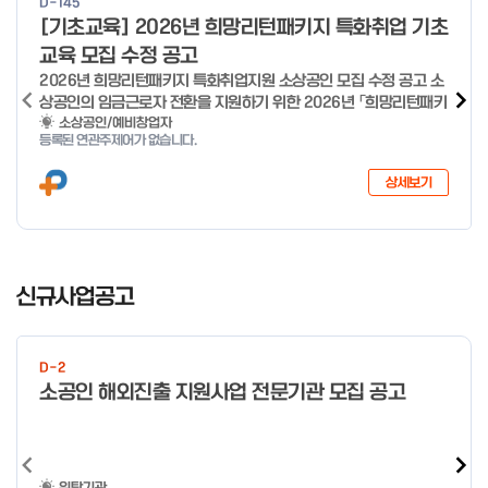
D-145
o
[기초교육] 2026년 희망리턴패키지 특화취업 기초
f
교육 모집 수정 공고
4
2026년 희망리턴패키지 특화취업지원 소상공인 모집 수정 공고 소
상공인의 임금근로자 전환을 지원하기 위한 2026년 「희망리턴패키
지 특화취업지원」 사업을 다음과 같이 공고합니다. '26.6.2(화)은
소상공인/예비창업자
등록된 연관주제어가 없습니다.
익일인 6.3(수) 선거로 인해 서류검토가 불가함에 따라 기초교육
모집을 진행하지 않음을 안내드립니다. (6/3 모집 재개) □ 사업명:
상세보기
희망리턴패키지 특화취업지원 □ 지원대상: 폐업(예정) 소상공인
□ 신청기간 : 2026.1.20.(화) ~ 사업 종료 시 까지 * 기초교육의
경우 매주 일, 월, 화, 수, 목 신청·접수 가능 ** 기초교육 신청 가능
일 오전 9시 접수 가능하며, 정원 초과 시 다음 회차 신청 요망 ※자
I
세한 사항은 공고문 참고 2026년 2월 5일 소상공인시장진흥공단
t
신규사업공고
이사장 ※ 문의처 ※ - 사업문의 : 1533-0100(소상공인 통합콜센
e
터) - 시스템 문의(오류 등) : 1644-5302 ** 기초교육 수료 인정
m
기준 안내 ** 기초교육 1과목 당 1시간 또는 1.5시간으로 인정(최소
1
10시간 이상 수강 필요) 30분 미만 → 0.5시간 30분 이상 ~ 60분
D-2
미만 → 1시간 60분 이상 → 1.5시간
o
소공인 해외진출 지원사업 전문기관 모집 공고
f
4
위탁기관