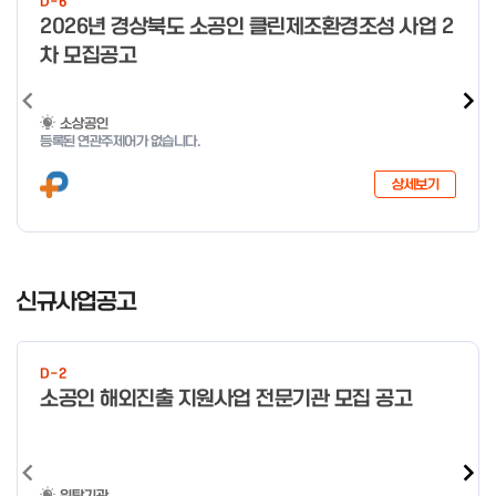
D-6
o
2026년 경상북도 소공인 클린제조환경조성 사업 2
f
차 모집공고
4
소상공인
등록된 연관주제어가 없습니다.
상세보기
I
t
신규사업공고
e
m
1
D-2
o
소공인 해외진출 지원사업 전문기관 모집 공고
f
4
위탁기관