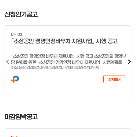
일 오전 9시 접수 가능하며, 정원 초과 시 다음 회차 신청 요망 ※자
I
세한 사항은 공고문 참고 2026년 2월 5일 소상공인시장진흥공단
t
신청인기공고
이사장 ※ 문의처 ※ - 사업문의 : 1533-0100(소상공인 통합콜센
e
터) - 시스템 문의(오류 등) : 1644-5302 ** 기초교육 수료 인정
m
기준 안내 ** 기초교육 1과목 당 1시간 또는 1.5시간으로 인정(최소
1
10시간 이상 수강 필요) 30분 미만 → 0.5시간 30분 이상 ~ 60분
D-133
미만 → 1시간 60분 이상 → 1.5시간
o
「소상공인 경영안정바우처 지원사업」 시행 공고
f
4
｢소상공인 경영안정 바우처 지원사업｣ 시행 공고 소상공인의 경영부
담 완화를 위한 ｢소상공인 경영안정 바우처 지원사업｣ 시행계획을
#소상공인경영안정바우
#경영안정바우처
#경영안정
#바우처
다음과 같이 공고합니다. 2026년 1월 28일 중소벤처기업부장관
상세보기
I
t
마감임박공고
e
m
1