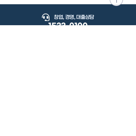
위로
이동
창업, 경영, 대출상담
1533-0100
keyboard_arrow_up
관련사이트
이용약관
개인정보처리방침
저작권정책
책임의한계와법적고지
이메일무단수집거부
도로명주소안내
원격지원
사용자 매뉴얼
(우) 34077 대전광역시 유성구 지족로364번길 92 2층 소상공인시장진흥공단.
사업자 등록번호: 305-82-21570
대표전화: 1533-0100(소상공인 통합콜센터), 1357(중소기업 통합콜센터)
Copyright 2022 SEMAS, All Right Reserved.