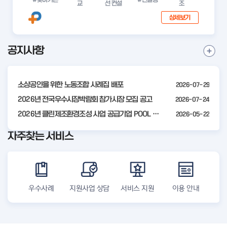
교
선 컨설
조
상세보기
공지사항
I
공
t
지
사
e
항
소상공인을 위한 노동조합 사례집 배포
2026-07-29
m
더
2
2026년 전국우수시장박람회 참가시장 모집 공고
2026-07-24
보
기
o
2026년 클린제조환경조성 사업 공급기업 POOL 안내
2026-05-22
f
자주찾는 서비스
4
우수사례
지원사업 상담
서비스 지원
이용 안내