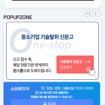
POPUPZONE
소상공인24
창업, 경영, 대출상담 1533-0100
아
로그인 하시면 더욱 효율적인
웃
맞춤형 메뉴를 설정하실 수 있습니다.
로
로그인