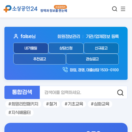
모바
통합검색
메뉴
이동
보기
아
false
님
회원정보관리
기관/업체정보 등록
웃
내가할일
상담신청
신규공고
로
그
추천공고
관심공고
인
창업, 경영, 대출상담 1533-0100
후
통합검색
희망리턴패키지
철거
기초교육
심화교육
지식배움터