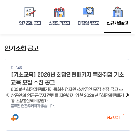
신규사업공고
인기조회 공고
신청인기공고
마감임박공고
인기조회 공고
D-145
[기초교육] 2026년 희망리턴패키지 특화취업 기초
교육 모집 수정 공고
2026년 희망리턴패키지 특화취업지원 소상공인 모집 수정 공고 소
상공인의 임금근로자 전환을 지원하기 위한 2026년 「희망리턴패키
지 특화취업지원」 사업을 다음과 같이 공고합니다. '26.6.2(화)은
소상공인/예비창업자
등록된 연관주제어가 없습니다.
익일인 6.3(수) 선거로 인해 서류검토가 불가함에 따라 기초교육
모집을 진행하지 않음을 안내드립니다. (6/3 모집 재개) □ 사업명:
상세보기
희망리턴패키지 특화취업지원 □ 지원대상: 폐업(예정) 소상공인
□ 신청기간 : 2026.1.20.(화) ~ 사업 종료 시 까지 * 기초교육의
경우 매주 일, 월, 화, 수, 목 신청·접수 가능 ** 기초교육 신청 가능