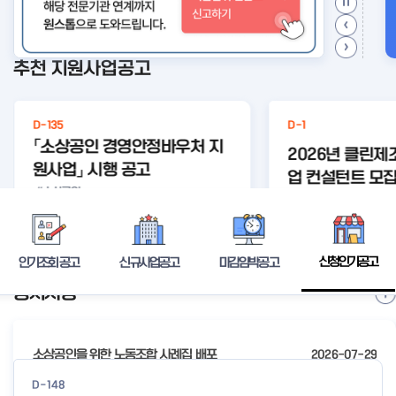
추천 지원사업공고
D-135
D-1
「소상공인 경영안정바우처 지
2026년 클린
원사업」 시행 공고
업 컨설턴트 모집
#소상공인
#경영안정
경영안정바
#경영안정
#바우처
등록된 연관주제어
바우처
우
상세보기
신청인기공고
인기조회 공고
신규사업공고
마감임박공고
공지사항
I
t
e
소상공인을 위한 노동조합 사례집 배포
2026-07-29
m
2
2026년 전국우수시장박람회 참가시장 모집 공고
2026-07-24
D-148