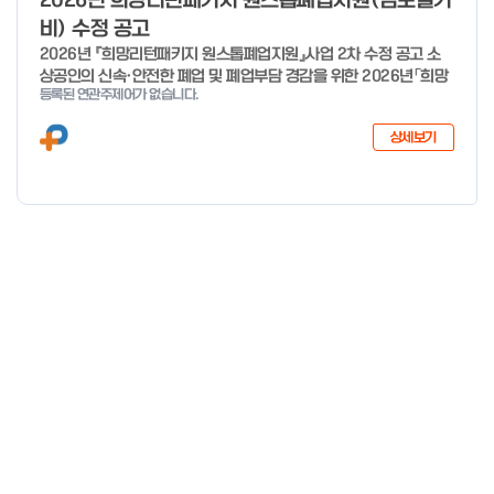
2026년 희망리턴패키지 원스톱폐업지원(점포철거
비) 수정 공고
2026년 『희망리턴패키지 원스톱폐업지원』사업 2차 수정 공고 소
상공인의 신속·안전한 폐업 및 폐업부담 경감을 위한 2026년「희망
등록된 연관주제어가 없습니다.
리턴패키지 원스톱폐업지원」사업의 추가경정예산 지원 대상 확대에
따른 2차 수정 공고 하오니, 많은 관심과 참여 바랍니다. 2026년 8
상세보기
월 3일 소상공인시장진흥공단 이사장 < 신청·접수 기간 > 세부사업
신청·접수기간 신청·접수처 사업정리 컨설팅 26년 1월 19일 ~ 예산
소진시 희망리턴패키지 홈페이지 (http://hope.sbiz.or.kr ) 법률
자문·채무조정 26년 4월 3일 ~ 예산 소진시 점포철거비 지원 26
년 1월 28일 ~ 예산 소진시 소상공인24 홈페이지 (http://sbiz24.
kr) ※ 자세한 내용은 첨부파일 확인 바랍니다.