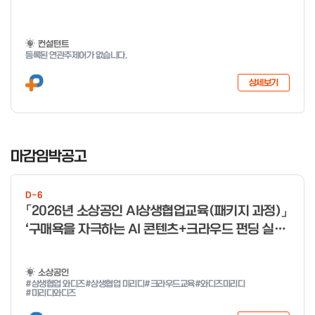
컨설턴트
등록된 연관주제어가 없습니다.
상세보기
I
t
마감임박공고
e
m
D-6
1
「2026년 소상공인 AI상생협업교육(패키지 과정)」
o
‘구매욕을 자극하는 AI 콘텐츠+크라우드 펀딩 실전
f
With 미리디&와디즈’ 참여 소상공인 모집 공고
4
소상공인
#상생협업 와디즈
#상생협업 미리디
#크라우드교육
#와디즈미리디
#미리디와디즈