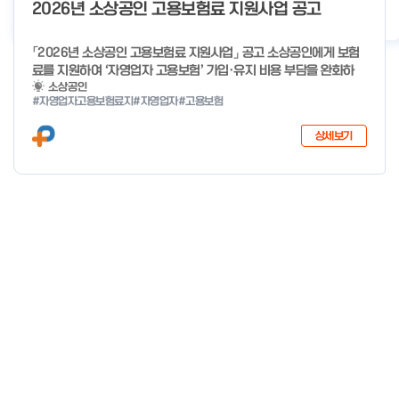
o
2026년 소상공인 고용보험료 지원사업 공고
2026년 클린제조환경조성 사업 공급기업 POOL 안내
2026-05-22
f
4
「2026년 소상공인 고용보험료 지원사업」 공고 소상공인에게 보험
료를 지원하여 ‘자영업자 고용보험’ 가입·유지 비용 부담을 완화하
고, 사회안전망으로 편입을 촉진하고자「2026년 소상공인 고용보험
소상공인
#자영업자고용보험료지
#자영업자
#고용보험
료 지원사업」을 다음과 같이 공고합니다. 2025년 12월 29일 중소
벤처기업부 장관 자세한 사항은 첨부파일을 확인하여 주시기 바랍니
상세보기
다.