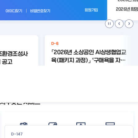
전
회원가입
아이디찾기
비밀번호찾기
D-6
「2026년 소상공인 AI상생협업교
제조환경조성사
육(패키지 과정)」 ‘구매욕을 자극
 공고
하는 AI 콘텐츠+크라우드 펀딩 실
#상생협
#상생협
#크라우
#와디즈
#미리디
가 없습니다.
업 와디즈
업 미리디
드교육
미리디
와디즈
전 with 미리디&와디즈’ 참여 소
상세보기
상세보기
상공인 모집 공고
자주찾는 서비스
공
지
사
항
더
보
D-147