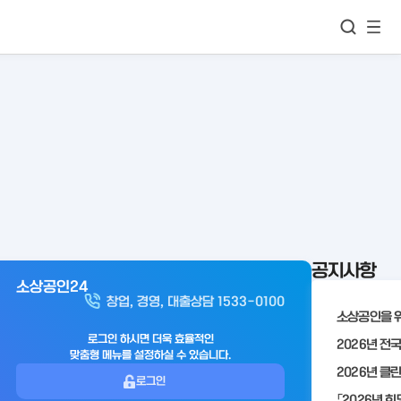
모바
통합검색
메뉴
이동
보기
공지사항
소상공인24
아
창업, 경영, 대출상담 1533-0100
웃
로
로그인 하시면 더욱 효율적인
맞춤형 메뉴를 설정하실 수 있습니다.
그
로그인
인