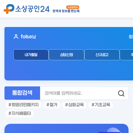
아
false
님
회
웃
로
내가할일
상담신청
신규공고
그
인
후
통합검색
희망리턴패키지
철거
심화교육
기초교육
지식배움터