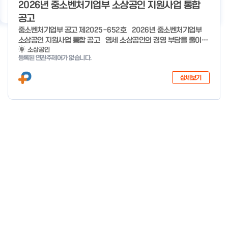
기
우수사례
지원사업 상담
서비스 지원
이용 안내
2026년 중소벤처기업부 소상공인 지원사업 통합
공고
중소벤처기업부 공고 제2025-652호 2026년 중소벤처기업부
소상공인 지원사업 통합 공고 영세 소상공인의 경영 부담을 줄이고,
유망 소상공인의 성장 가능성을 극대화하기 위해 �2026년 소상공
소상공인
등록된 연관주제어가 없습니다.
인 지원사업을 다음과 같이 공고합니다. ※ 7개분야 26개사업 1조
3,410억원 규모(’25년 7개분야 23개사업 8,170억원 규모) 2025
상세보기
년 12월 29일 중 소 벤 처 기 업 부 장 관