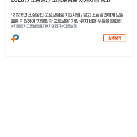
2026년 소상공인 고용보험료 지원사업 공고
「2026년 소상공인 고용보험료 지원사업」 공고 소상공인에게 보험
료를 지원하여 ‘자영업자 고용보험’ 가입·유지 비용 부담을 완화하
#자영업자고용보험료지
#자영업자
#고용보험
고, 사회안전망으로 편입을 촉진하고자「2026년 소상공인 고용보험
료 지원사업」을 다음과 같이 공고합니다. 2025년 12월 29일 중소
상세보기
벤처기업부 장관 자세한 사항은 첨부파일을 확인하여 주시기 바랍니
다.