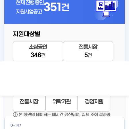
현재 진행 중인
351
건
지원사업공고
지원대상별
D-148
소상공인
전통시장
2026년 소상공인 고용보험료
346
5
건
건
지원사업 공고
공고바로가기
#자영업자고용
#자영업자
#고용보험
보험료지
상세보기
자금지원
창업지원
재기지원
전통시장
위탁기관
경영지원
인기조회 공고
본 화면의 데이터는 매시간 갱신되며, 실제 조회 결과와
일부 차이가 있을 수 있습니다.
D-147