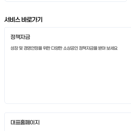
경우 매주 일, 월, 화, 수, 목 신청·접수 가능 ** 기초교육 신청 가능
일 오전 9시 접수 가능하며, 정원 초과 시 다음 회차 신청 요망 ※자
I
세한 사항은 공고문 참고 2026년 2월 5일 소상공인시장진흥공단
t
서비스 바로가기
이사장 ※ 문의처 ※ - 사업문의 : 1533-0100(소상공인 통합콜센
e
터) - 시스템 문의(오류 등) : 1644-5302 ** 기초교육 수료 인정
m
기준 안내 ** 기초교육 1과목 당 1시간 또는 1.5시간으로 인정(최소
정책자금
1
10시간 이상 수강 필요) 30분 미만 → 0.5시간 30분 이상 ~ 60분
미만 → 1시간 60분 이상 → 1.5시간
o
성장 및 경영안정을 위한 다양한 소상공인 정책자금을 받아 보세요
f
4
대표홈페이지