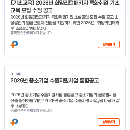
더보기
[기초교육] 2026년 희망리턴패키지 특화취업 기초
교육 모집 수정 공고
2026년 희망리턴패키지 특화취업지원 소상공인 모집 수정 공고 소
상공인의 임금근로자 전환을 지원하기 위한 2026년 「희망리턴패키
지 특화취업지원」 사업을 다음과 같이 공고합니다. '26.6.2(화)은
소상공인/예비창업자
등록된 연관주제어가 없습니다.
익일인 6.3(수) 선거로 인해 서류검토가 불가함에 따라 기초교육
모집을 진행하지 않음을 안내드립니다. (6/3 모집 재개) □ 사업명:
상세보기
희망리턴패키지 특화취업지원 □ 지원대상: 폐업(예정) 소상공인
□ 신청기간 : 2026.1.20.(화) ~ 사업 종료 시 까지 * 기초교육의
경우 매주 일, 월, 화, 수, 목 신청·접수 가능 ** 기초교육 신청 가능
일 오전 9시 접수 가능하며, 정원 초과 시 다음 회차 신청 요망 ※자
세한 사항은 공고문 참고 2026년 2월 5일 소상공인시장진흥공단
D-148
이사장 ※ 문의처 ※ - 사업문의 : 1533-0100(소상공인 통합콜센
2026년 중소기업 수출지원사업 통합공고
터) - 시스템 문의(오류 등) : 1644-5302 ** 기초교육 수료 인정
기준 안내 ** 기초교육 1과목 당 1시간 또는 1.5시간으로 인정(최소
10시간 이상 수강 필요) 30분 미만 → 0.5시간 30분 이상 ~ 60분
2026년 중소기업 수출지원사업 통합공고 중소기업의 글로벌시장
미만 → 1시간 60분 이상 → 1.5시간
진출 활성화를 위한 「2026년 중소기업 수출지원 사업」을 다음과 같
이 공고합니다. 2025년 12월 10일 중 소 벤 처 기 업 부 장관 ※ 문
소상공인
등록된 연관주제어가 없습니다.
의처 ※ - 사업문의 : 1357 - 시스템 문의(오류 등) : 1644-5302
상세보기