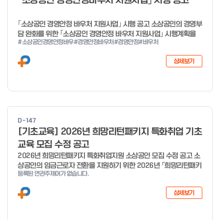
「소상공인 경영안정바우처 지원사업」 시행 공고
o
f
｢소상공인 경영안정 바우처 지원사업｣ 시행 공고 소상공인의 경영부
4
담 완화를 위한 ｢소상공인 경영안정 바우처 지원사업｣ 시행계획을
#소상공인경영안정바우
#경영안정바우처
#경영안정
#바우처
다음과 같이 공고합니다. 2026년 1월 28일 중소벤처기업부장관
상세보기
D-147
[기초교육] 2026년 희망리턴패키지 특화취업 기초
교육 모집 수정 공고
2026년 희망리턴패키지 특화취업지원 소상공인 모집 수정 공고 소
상공인의 임금근로자 전환을 지원하기 위한 2026년 「희망리턴패키
등록된 연관주제어가 없습니다.
지 특화취업지원」 사업을 다음과 같이 공고합니다. '26.6.2(화)은
익일인 6.3(수) 선거로 인해 서류검토가 불가함에 따라 기초교육
상세보기
모집을 진행하지 않음을 안내드립니다. (6/3 모집 재개) □ 사업명:
희망리턴패키지 특화취업지원 □ 지원대상: 폐업(예정) 소상공인
□ 신청기간 : 2026.1.20.(화) ~ 사업 종료 시 까지 * 기초교육의