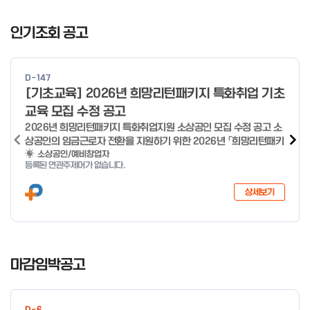
I
t
인기조회 공고
e
m
1
D-147
o
[기초교육] 2026년 희망리턴패키지 특화취업 기초
f
교육 모집 수정 공고
4
2026년 희망리턴패키지 특화취업지원 소상공인 모집 수정 공고 소
상공인의 임금근로자 전환을 지원하기 위한 2026년 「희망리턴패키
지 특화취업지원」 사업을 다음과 같이 공고합니다. '26.6.2(화)은
소상공인/예비창업자
등록된 연관주제어가 없습니다.
익일인 6.3(수) 선거로 인해 서류검토가 불가함에 따라 기초교육
모집을 진행하지 않음을 안내드립니다. (6/3 모집 재개) □ 사업명:
상세보기
희망리턴패키지 특화취업지원 □ 지원대상: 폐업(예정) 소상공인
□ 신청기간 : 2026.1.20.(화) ~ 사업 종료 시 까지 * 기초교육의
경우 매주 일, 월, 화, 수, 목 신청·접수 가능 ** 기초교육 신청 가능
일 오전 9시 접수 가능하며, 정원 초과 시 다음 회차 신청 요망 ※자
I
세한 사항은 공고문 참고 2026년 2월 5일 소상공인시장진흥공단
t
마감임박공고
이사장 ※ 문의처 ※ - 사업문의 : 1533-0100(소상공인 통합콜센
e
터) - 시스템 문의(오류 등) : 1644-5302 ** 기초교육 수료 인정
m
기준 안내 ** 기초교육 1과목 당 1시간 또는 1.5시간으로 인정(최소
1
10시간 이상 수강 필요) 30분 미만 → 0.5시간 30분 이상 ~ 60분
D-6