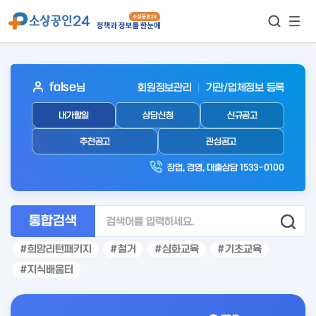
모바
통합검색
메뉴
이동
보기
아
false
님
회원정보관리
기관/업체정보 등록
웃
내가할일
상담신청
신규공고
로
그
추천공고
관심공고
인
창업, 경영, 대출상담 1533-0100
후
통합검색
희망리턴패키지
철거
심화교육
기초교육
지식배움터