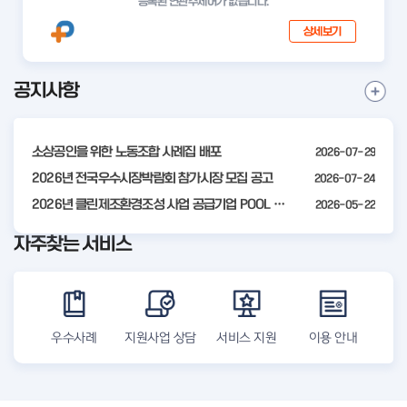
등록된 연관주제어가 없습니다.
상세보기
공지사항
I
공
t
지
사
e
항
소상공인을 위한 노동조합 사례집 배포
2026-07-29
m
더
2
2026년 전국우수시장박람회 참가시장 모집 공고
2026-07-24
보
기
o
2026년 클린제조환경조성 사업 공급기업 POOL 안내
2026-05-22
f
자주찾는 서비스
4
우수사례
지원사업 상담
서비스 지원
이용 안내