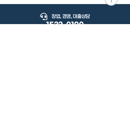
위로
이동
창업, 경영, 대출상담
1533-0100
keyboard_arrow_up
관련사이트
이용약관
개인정보처리방침
저작권정책
책임의한계와법적고지
이메일무단수집거부
도로명주소안내
원격지원
사용자 매뉴얼
(우) 34077 대전광역시 유성구 지족로364번길 92 2층 소상공인시장진흥공단.
사업자 등록번호: 305-82-21570
대표전화: 1533-0100(소상공인 통합콜센터), 1357(중소기업 통합콜센터)
Copyright 2022 SEMAS, All Right Reserved.