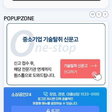
POPUPZONE
소상공인24
창업, 경영, 대출상담 1533-0100
아
로그인 하시면 더욱 효율적인
웃
맞춤형 메뉴를 설정하실 수 있습니다.
로
로그인