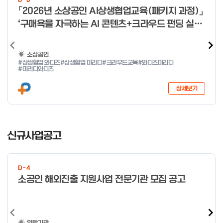
미만 → 1시간 60분 이상 → 1.5시간
o
「2026년 소상공인 AI상생협업교육(패키지 과정)」
f
‘구매욕을 자극하는 AI 콘텐츠+크라우드 펀딩 실전
4
With 미리디&와디즈’ 참여 소상공인 모집 공고
소상공인
#상생협업 와디즈
#상생협업 미리디
#크라우드교육
#와디즈미리디
#미리디와디즈
상세보기
I
t
신규사업공고
e
m
1
D-4
o
소공인 해외진출 지원사업 전문기관 모집 공고
f
4
위탁기관