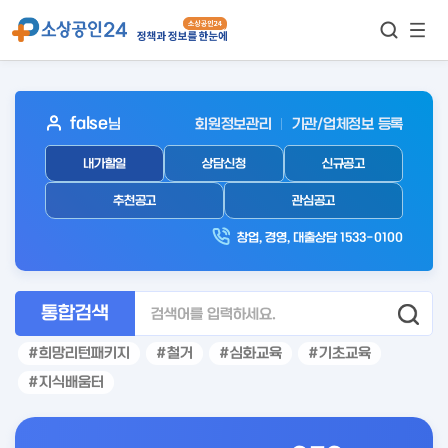
모바
통합검색
메뉴
이동
보기
아
false
님
회원정보관리
기관/업체정보 등록
웃
내가할일
상담신청
신규공고
로
그
추천공고
관심공고
인
창업, 경영, 대출상담 1533-0100
후
통합검색
희망리턴패키지
철거
심화교육
기초교육
지식배움터