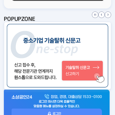
POPUPZONE
소상공인24
창업, 경영, 대출상담 1533-0100
아
로그인 하시면 더욱 효율적인
웃
맞춤형 메뉴를 설정하실 수 있습니다.
로
로그인