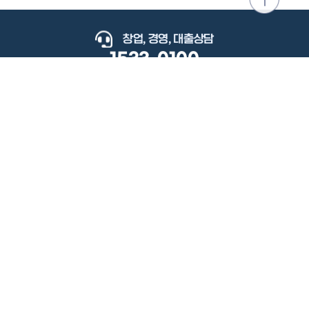
위로
이동
창업, 경영, 대출상담
1533-0100
keyboard_arrow_up
관련사이트
이용약관
개인정보처리방침
저작권정책
책임의한계와법적고지
이메일무단수집거부
도로명주소안내
원격지원
사용자 매뉴얼
(우) 34077 대전광역시 유성구 지족로364번길 92 2층 소상공인시장진흥공단.
사업자 등록번호: 305-82-21570
대표전화: 1533-0100(소상공인 통합콜센터), 1357(중소기업 통합콜센터)
Copyright 2022 SEMAS, All Right Reserved.