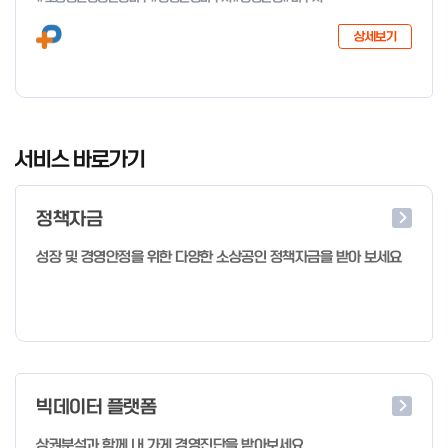
다음과 같이 공고합니다. 2026년 1월 28일 중소벤처기업부장관
상세보기
I
t
서비스 바로가기
e
m
정책자금
1
o
성장 및 경영안정을 위한 다양한 소상공인 정책자금을 받아 보세요
f
4
빅데이터 플랫폼
상권분석과 함께 내 가게 경영진단을 받아보세요