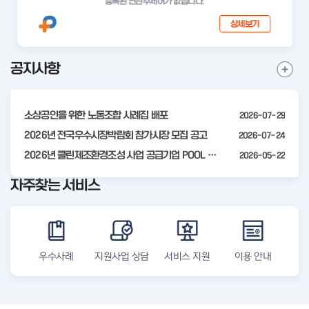
등록된 연관주제어가 없습니다.
상세보기
공지사항
I
공
t
지
사
e
항
소상공인을 위한 노동조합 사례집 배포
2026-07-29
m
더
2
2026년 전국우수시장박람회 참가시장 모집 공고
2026-07-24
보
기
o
2026년 클린제조환경조성 사업 공급기업 POOL 안내
2026-05-22
f
자주찾는 서비스
4
우수사례
지원사업 상담
서비스 지원
이용 안내