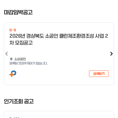
I
t
마감임박공고
e
m
1
D-5
o
2026년 경상북도 소공인 클린제조환경조성 사업 2
f
차 모집공고
4
소상공인
등록된 연관주제어가 없습니다.
상세보기
I
t
인기조회 공고
e
m
1