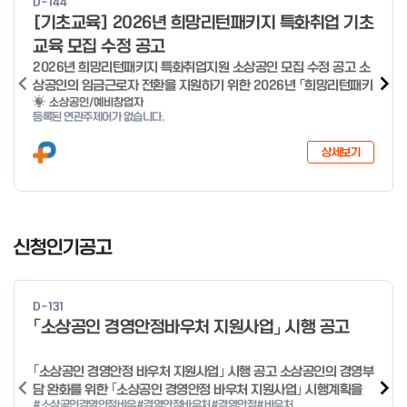
D-144
o
[기초교육] 2026년 희망리턴패키지 특화취업 기초
f
교육 모집 수정 공고
4
2026년 희망리턴패키지 특화취업지원 소상공인 모집 수정 공고 소
상공인의 임금근로자 전환을 지원하기 위한 2026년 「희망리턴패키
지 특화취업지원」 사업을 다음과 같이 공고합니다. '26.6.2(화)은
소상공인/예비창업자
등록된 연관주제어가 없습니다.
익일인 6.3(수) 선거로 인해 서류검토가 불가함에 따라 기초교육
모집을 진행하지 않음을 안내드립니다. (6/3 모집 재개) □ 사업명:
상세보기
희망리턴패키지 특화취업지원 □ 지원대상: 폐업(예정) 소상공인
□ 신청기간 : 2026.1.20.(화) ~ 사업 종료 시 까지 * 기초교육의
경우 매주 일, 월, 화, 수, 목 신청·접수 가능 ** 기초교육 신청 가능
일 오전 9시 접수 가능하며, 정원 초과 시 다음 회차 신청 요망 ※자
I
세한 사항은 공고문 참고 2026년 2월 5일 소상공인시장진흥공단
t
신청인기공고
이사장 ※ 문의처 ※ - 사업문의 : 1533-0100(소상공인 통합콜센
e
터) - 시스템 문의(오류 등) : 1644-5302 ** 기초교육 수료 인정
m
기준 안내 ** 기초교육 1과목 당 1시간 또는 1.5시간으로 인정(최소
1
10시간 이상 수강 필요) 30분 미만 → 0.5시간 30분 이상 ~ 60분
D-131
미만 → 1시간 60분 이상 → 1.5시간
o
「소상공인 경영안정바우처 지원사업」 시행 공고
f
4
｢소상공인 경영안정 바우처 지원사업｣ 시행 공고 소상공인의 경영부
담 완화를 위한 ｢소상공인 경영안정 바우처 지원사업｣ 시행계획을
#소상공인경영안정바우
#경영안정바우처
#경영안정
#바우처