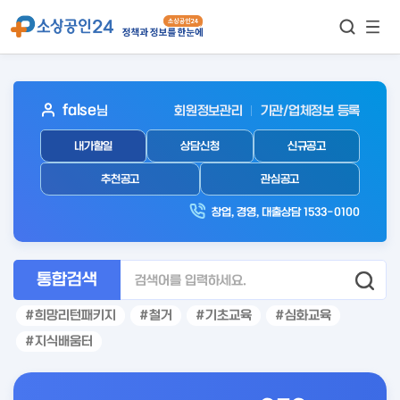
모바
통합검색
메뉴
이동
보기
아
false
님
회원정보관리
기관/업체정보 등록
웃
내가할일
상담신청
신규공고
로
그
추천공고
관심공고
인
창업, 경영, 대출상담 1533-0100
후
통합검색
희망리턴패키지
철거
기초교육
심화교육
지식배움터