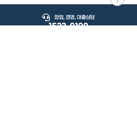
위로
이동
창업, 경영, 대출상담
1533-0100
keyboard_arrow_up
관련사이트
이용약관
개인정보처리방침
저작권정책
책임의한계와법적고지
이메일무단수집거부
도로명주소안내
원격지원
사용자 매뉴얼
(우) 34077 대전광역시 유성구 지족로364번길 92 2층 소상공인시장진흥공단.
사업자 등록번호: 305-82-21570
대표전화: 1533-0100(소상공인 통합콜센터), 1357(중소기업 통합콜센터)
Copyright 2022 SEMAS, All Right Reserved.