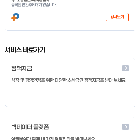
지 특화취업지원」 사업을 다음과 같이 공고합니다. '26.6.2(화)은
등록된 연관주제어가 없습니다.
익일인 6.3(수) 선거로 인해 서류검토가 불가함에 따라 기초교육
모집을 진행하지 않음을 안내드립니다. (6/3 모집 재개) □ 사업명:
상세보기
희망리턴패키지 특화취업지원 □ 지원대상: 폐업(예정) 소상공인
□ 신청기간 : 2026.1.20.(화) ~ 사업 종료 시 까지 * 기초교육의
경우 매주 일, 월, 화, 수, 목 신청·접수 가능 ** 기초교육 신청 가능
일 오전 9시 접수 가능하며, 정원 초과 시 다음 회차 신청 요망 ※자
I
세한 사항은 공고문 참고 2026년 2월 5일 소상공인시장진흥공단
t
서비스 바로가기
이사장 ※ 문의처 ※ - 사업문의 : 1533-0100(소상공인 통합콜센
e
터) - 시스템 문의(오류 등) : 1644-5302 ** 기초교육 수료 인정
m
기준 안내 ** 기초교육 1과목 당 1시간 또는 1.5시간으로 인정(최소
정책자금
1
10시간 이상 수강 필요) 30분 미만 → 0.5시간 30분 이상 ~ 60분
미만 → 1시간 60분 이상 → 1.5시간
o
성장 및 경영안정을 위한 다양한 소상공인 정책자금을 받아 보세요
f
4
빅데이터 플랫폼
상권분석과 함께 내 가게 경영진단을 받아보세요