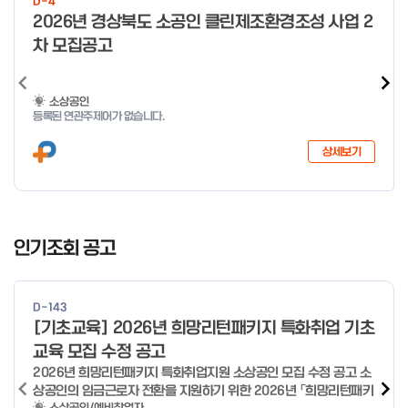
D-4
o
2026년 경상북도 소공인 클린제조환경조성 사업 2
f
차 모집공고
4
소상공인
등록된 연관주제어가 없습니다.
상세보기
I
t
인기조회 공고
e
m
1
D-143
o
[기초교육] 2026년 희망리턴패키지 특화취업 기초
f
교육 모집 수정 공고
2
2026년 희망리턴패키지 특화취업지원 소상공인 모집 수정 공고 소
상공인의 임금근로자 전환을 지원하기 위한 2026년 「희망리턴패키
소상공인/예비창업자