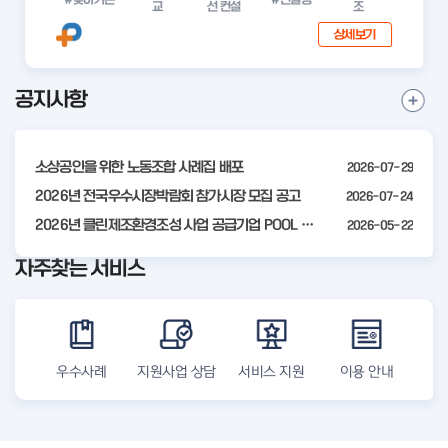
교
선 컨설
조
상세보기
공지사항
I
공
t
지
사
e
항
소상공인을 위한 노동조합 사례집 배포
2026-07-29
m
더
2
2026년 전국우수시장박람회 참가시장 모집 공고
2026-07-24
보
기
o
2026년 클린제조환경조성 사업 공급기업 POOL 안내
2026-05-22
f
자주찾는 서비스
4
우수사례
지원사업 상담
서비스 지원
이용 안내