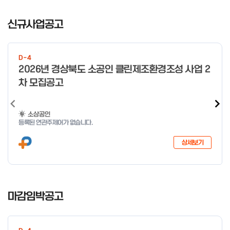
I
t
신규사업공고
e
m
1
D-4
o
2026년 경상북도 소공인 클린제조환경조성 사업 2
f
차 모집공고
4
소상공인
등록된 연관주제어가 없습니다.
상세보기
I
t
마감임박공고
e
m
1