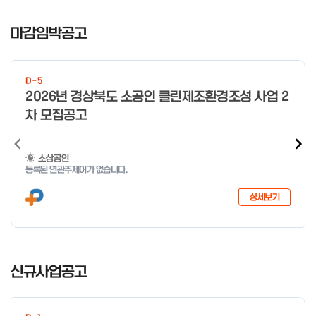
I
t
마감임박공고
e
m
1
D-5
o
2026년 경상북도 소공인 클린제조환경조성 사업 2
f
차 모집공고
4
소상공인
등록된 연관주제어가 없습니다.
상세보기
I
t
신규사업공고
e
m
1