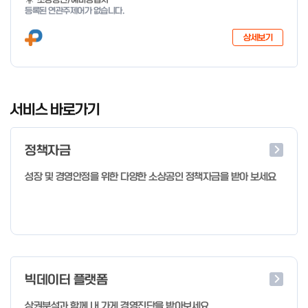
지 특화취업지원」 사업을 다음과 같이 공고합니다. '26.6.2(화)은
등록된 연관주제어가 없습니다.
익일인 6.3(수) 선거로 인해 서류검토가 불가함에 따라 기초교육
모집을 진행하지 않음을 안내드립니다. (6/3 모집 재개) □ 사업명:
상세보기
희망리턴패키지 특화취업지원 □ 지원대상: 폐업(예정) 소상공인
□ 신청기간 : 2026.1.20.(화) ~ 사업 종료 시 까지 * 기초교육의
경우 매주 일, 월, 화, 수, 목 신청·접수 가능 ** 기초교육 신청 가능
일 오전 9시 접수 가능하며, 정원 초과 시 다음 회차 신청 요망 ※자
I
세한 사항은 공고문 참고 2026년 2월 5일 소상공인시장진흥공단
t
서비스 바로가기
이사장 ※ 문의처 ※ - 사업문의 : 1533-0100(소상공인 통합콜센
e
터) - 시스템 문의(오류 등) : 1644-5302 ** 기초교육 수료 인정
m
기준 안내 ** 기초교육 1과목 당 1시간 또는 1.5시간으로 인정(최소
정책자금
1
10시간 이상 수강 필요) 30분 미만 → 0.5시간 30분 이상 ~ 60분
미만 → 1시간 60분 이상 → 1.5시간
o
성장 및 경영안정을 위한 다양한 소상공인 정책자금을 받아 보세요
f
4
빅데이터 플랫폼
상권분석과 함께 내 가게 경영진단을 받아보세요