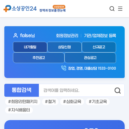
모바
통합검색
메뉴
이동
보기
아
false
님
회원정보관리
기관/업체정보 등록
웃
내가할일
상담신청
신규공고
로
그
추천공고
관심공고
인
창업, 경영, 대출상담 1533-0100
후
통합검색
희망리턴패키지
철거
심화교육
기초교육
지식배움터