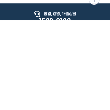
위로
이동
창업, 경영, 대출상담
1533-0100
keyboard_arrow_up
관련사이트
이용약관
개인정보처리방침
저작권정책
책임의한계와법적고지
이메일무단수집거부
도로명주소안내
원격지원
사용자 매뉴얼
(우) 34077 대전광역시 유성구 지족로364번길 92 2층 소상공인시장진흥공단.
사업자 등록번호: 305-82-21570
대표전화: 1533-0100(소상공인 통합콜센터), 1357(중소기업 통합콜센터)
Copyright 2022 SEMAS, All Right Reserved.