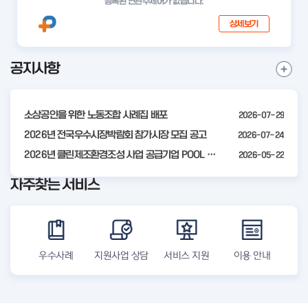
등록된 연관주제어가 없습니다.
상세보기
공지사항
I
공
t
지
사
e
항
소상공인을 위한 노동조합 사례집 배포
2026-07-29
m
더
2
2026년 전국우수시장박람회 참가시장 모집 공고
2026-07-24
보
기
o
2026년 클린제조환경조성 사업 공급기업 POOL 안내
2026-05-22
f
자주찾는 서비스
4
우수사례
지원사업 상담
서비스 지원
이용 안내