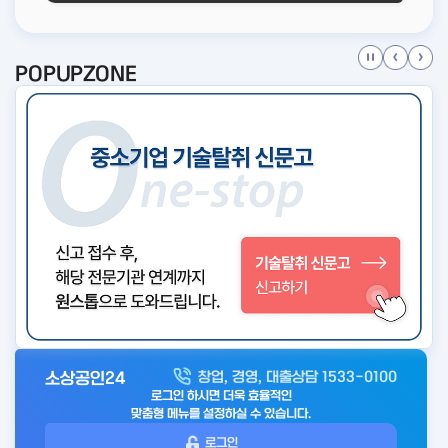
POPUPZONE
소상공인24
창업, 경영, 대출상담 1533-0100
아
로그인 하시면 더욱 효율적인
웃
맞춤형 메뉴를 설정하실 수 있습니다.
로
로그인