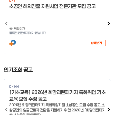
D-1
o
소공인 해외진출 지원사업 전문기관 모집 공고
f
4
위탁기관
등록된 연관주제어가 없습니다.
상세보기
I
t
인기조회 공고
e
m
1
D-144
o
[기초교육] 2026년 희망리턴패키지 특화취업 기초
f
교육 모집 수정 공고
4
2026년 희망리턴패키지 특화취업지원 소상공인 모집 수정 공고 소
상공인의 임금근로자 전환을 지원하기 위한 2026년 「희망리턴패키
소상공인/예비창업자