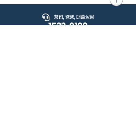
위로
이동
창업, 경영, 대출상담
1533-0100
keyboard_arrow_up
관련사이트
이용약관
개인정보처리방침
저작권정책
책임의한계와법적고지
이메일무단수집거부
도로명주소안내
원격지원
사용자 매뉴얼
(우) 34077 대전광역시 유성구 지족로364번길 92 2층 소상공인시장진흥공단.
사업자 등록번호: 305-82-21570
대표전화: 1533-0100(소상공인 통합콜센터), 1357(중소기업 통합콜센터)
Copyright 2022 SEMAS, All Right Reserved.