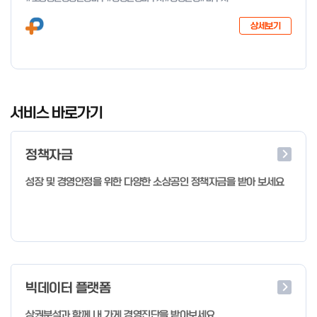
다음과 같이 공고합니다. 2026년 1월 28일 중소벤처기업부장관
상세보기
I
t
서비스 바로가기
e
m
정책자금
1
o
성장 및 경영안정을 위한 다양한 소상공인 정책자금을 받아 보세요
f
4
빅데이터 플랫폼
상권분석과 함께 내 가게 경영진단을 받아보세요