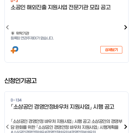
D-3
미만 → 1시간 60분 이상 → 1.5시간
o
소공인 해외진출 지원사업 전문기관 모집 공고
f
4
위탁기관
등록된 연관주제어가 없습니다.
상세보기
I
t
신청인기공고
e
m
1
D-134
o
「소상공인 경영안정바우처 지원사업」 시행 공고
f
4
｢소상공인 경영안정 바우처 지원사업｣ 시행 공고 소상공인의 경영부
담 완화를 위한 ｢소상공인 경영안정 바우처 지원사업｣ 시행계획을
#소상공인경영안정바우
#경영안정바우처
#경영안정
#바우처