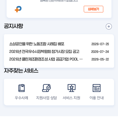
등록된 연관주제어가 없습니다.
상세보기
공지사항
I
공
t
지
사
e
항
소상공인을 위한 노동조합 사례집 배포
2026-07-29
m
더
2
2026년 전국우수시장박람회 참가시장 모집 공고
2026-07-24
보
기
o
2026년 클린제조환경조성 사업 공급기업 POOL 안내
2026-05-22
f
자주찾는 서비스
4
우수사례
지원사업 상담
서비스 지원
이용 안내