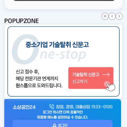
POPUPZONE
소상공인24
창업, 경영, 대출상담 1533-0100
아
로그인 하시면 더욱 효율적인
웃
맞춤형 메뉴를 설정하실 수 있습니다.
로
로그인