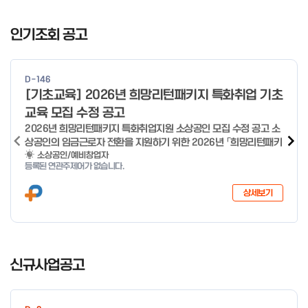
I
t
인기조회 공고
e
m
1
D-146
o
[기초교육] 2026년 희망리턴패키지 특화취업 기초
f
교육 모집 수정 공고
4
2026년 희망리턴패키지 특화취업지원 소상공인 모집 수정 공고 소
상공인의 임금근로자 전환을 지원하기 위한 2026년 「희망리턴패키
지 특화취업지원」 사업을 다음과 같이 공고합니다. '26.6.2(화)은
소상공인/예비창업자
등록된 연관주제어가 없습니다.
익일인 6.3(수) 선거로 인해 서류검토가 불가함에 따라 기초교육
모집을 진행하지 않음을 안내드립니다. (6/3 모집 재개) □ 사업명:
상세보기
희망리턴패키지 특화취업지원 □ 지원대상: 폐업(예정) 소상공인
□ 신청기간 : 2026.1.20.(화) ~ 사업 종료 시 까지 * 기초교육의
경우 매주 일, 월, 화, 수, 목 신청·접수 가능 ** 기초교육 신청 가능
일 오전 9시 접수 가능하며, 정원 초과 시 다음 회차 신청 요망 ※자
I
세한 사항은 공고문 참고 2026년 2월 5일 소상공인시장진흥공단
t
신규사업공고
이사장 ※ 문의처 ※ - 사업문의 : 1533-0100(소상공인 통합콜센
e
터) - 시스템 문의(오류 등) : 1644-5302 ** 기초교육 수료 인정
m
기준 안내 ** 기초교육 1과목 당 1시간 또는 1.5시간으로 인정(최소
1
10시간 이상 수강 필요) 30분 미만 → 0.5시간 30분 이상 ~ 60분