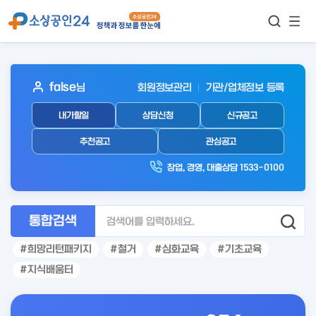
모바
통합검색
메뉴
이동
보기
아
false
님
회원정보관리
기관/업체정보 등록
웃
내가할일
상담신청
신규공고
로
그
추천공고
관심공고
인
창업, 경영, 대출상담 1533-0100
후
통합검색
희망리턴패키지
철거
심화교육
기초교육
지식배움터