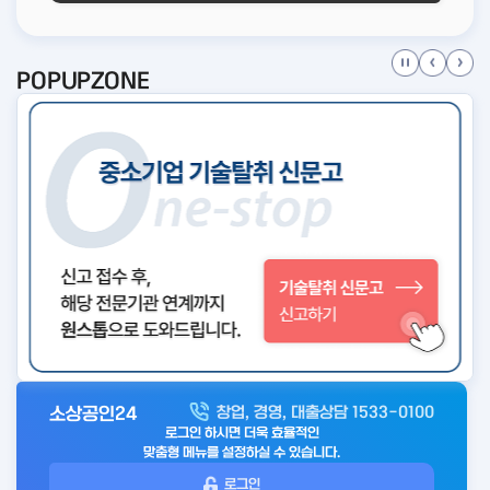
POPUPZONE
소상공인24
창업, 경영, 대출상담 1533-0100
아
로그인 하시면 더욱 효율적인
웃
맞춤형 메뉴를 설정하실 수 있습니다.
로
로그인