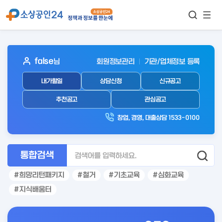
모바
통합검색
메뉴
이동
보기
아
false
님
회원정보관리
기관/업체정보 등록
웃
내가할일
상담신청
신규공고
로
그
추천공고
관심공고
인
창업, 경영, 대출상담 1533-0100
후
통합검색
희망리턴패키지
철거
기초교육
심화교육
지식배움터