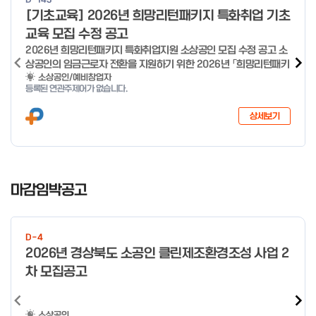
o
[기초교육] 2026년 희망리턴패키지 특화취업 기초
f
교육 모집 수정 공고
4
2026년 희망리턴패키지 특화취업지원 소상공인 모집 수정 공고 소
상공인의 임금근로자 전환을 지원하기 위한 2026년 「희망리턴패키
지 특화취업지원」 사업을 다음과 같이 공고합니다. '26.6.2(화)은
소상공인/예비창업자
등록된 연관주제어가 없습니다.
익일인 6.3(수) 선거로 인해 서류검토가 불가함에 따라 기초교육
모집을 진행하지 않음을 안내드립니다. (6/3 모집 재개) □ 사업명:
상세보기
희망리턴패키지 특화취업지원 □ 지원대상: 폐업(예정) 소상공인
□ 신청기간 : 2026.1.20.(화) ~ 사업 종료 시 까지 * 기초교육의
경우 매주 일, 월, 화, 수, 목 신청·접수 가능 ** 기초교육 신청 가능
일 오전 9시 접수 가능하며, 정원 초과 시 다음 회차 신청 요망 ※자
I
세한 사항은 공고문 참고 2026년 2월 5일 소상공인시장진흥공단
t
마감임박공고
이사장 ※ 문의처 ※ - 사업문의 : 1533-0100(소상공인 통합콜센
e
터) - 시스템 문의(오류 등) : 1644-5302 ** 기초교육 수료 인정
m
기준 안내 ** 기초교육 1과목 당 1시간 또는 1.5시간으로 인정(최소
1
10시간 이상 수강 필요) 30분 미만 → 0.5시간 30분 이상 ~ 60분
D-4
미만 → 1시간 60분 이상 → 1.5시간
o
2026년 경상북도 소공인 클린제조환경조성 사업 2
f
차 모집공고
4
소상공인