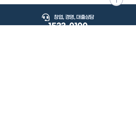
위로
이동
창업, 경영, 대출상담
1533-0100
keyboard_arrow_up
관련사이트
이용약관
개인정보처리방침
저작권정책
책임의한계와법적고지
이메일무단수집거부
도로명주소안내
원격지원
사용자 매뉴얼
(우) 34077 대전광역시 유성구 지족로364번길 92 2층 소상공인시장진흥공단.
사업자 등록번호: 305-82-21570
대표전화: 1533-0100(소상공인 통합콜센터), 1357(중소기업 통합콜센터)
Copyright 2022 SEMAS, All Right Reserved.