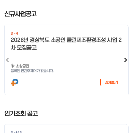
I
t
신규사업공고
e
m
1
D-4
o
2026년 경상북도 소공인 클린제조환경조성 사업 2
f
차 모집공고
4
소상공인
등록된 연관주제어가 없습니다.
상세보기
I
t
인기조회 공고
e
m
1
D-143