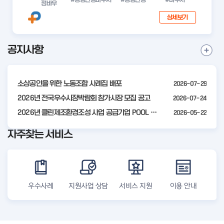
정바우
상세보기
공지사항
I
공
t
지
사
e
항
소상공인을 위한 노동조합 사례집 배포
2026-07-29
m
더
2
2026년 전국우수시장박람회 참가시장 모집 공고
2026-07-24
보
기
o
2026년 클린제조환경조성 사업 공급기업 POOL 안내
2026-05-22
f
자주찾는 서비스
4
우수사례
지원사업 상담
서비스 지원
이용 안내