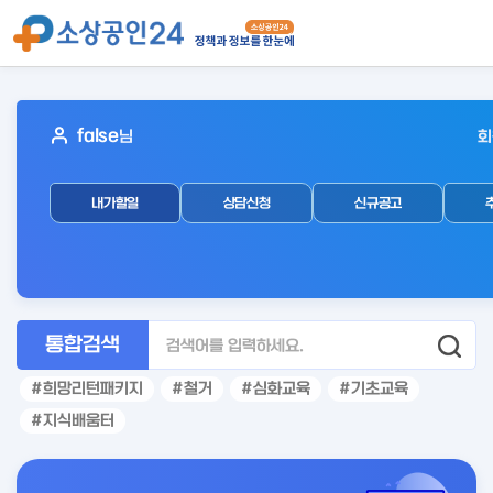
아
false
님
회
웃
로
내가할일
상담신청
신규공고
그
인
후
통합검색
희망리턴패키지
철거
심화교육
기초교육
지식배움터