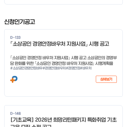
I
t
신청인기공고
e
m
D-133
1
「소상공인 경영안정바우처 지원사업」 시행 공고
o
f
｢소상공인 경영안정 바우처 지원사업｣ 시행 공고 소상공인의 경영부
4
담 완화를 위한 ｢소상공인 경영안정 바우처 지원사업｣ 시행계획을
#소상공인경영안정바우
#경영안정바우처
#경영안정
#바우처
다음과 같이 공고합니다. 2026년 1월 28일 중소벤처기업부장관
상세보기
D-146
[기초교육] 2026년 희망리턴패키지 특화취업 기초