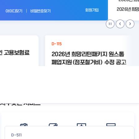
전
회원가입
아이디찾기
비밀번호찾기
D-115
인 고용보험료
2026년 희망리턴패키지 원스톱
폐업지원(점포철거비) 수정 공고
업자
#고용보험
등록된 연관주제어가 없습니다.
상세보기
상세보기
자주찾는 서비스
공
지
사
항
더
보
D-511