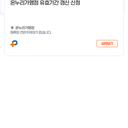
기
우수사례
지원사업 상담
서비스 지원
이용 안내
온누리가맹점 유효기간 갱신 신청
온누리가맹점
등록된 연관주제어가 없습니다.
상세보기