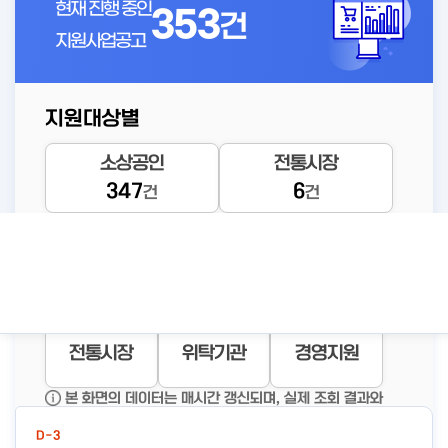
현재 진행 중인
353
건
지원사업공고
지원대상별
D-3
소상공인
전통시장
소공인 해외진출 지원사업 전
347
6
건
건
문기관 모집 공고
공고바로가기
등록된 연관주제어가 없습니다.
상세보기
자금지원
창업지원
재기지원
전통시장
위탁기관
경영지원
신규사업공고
본 화면의 데이터는 매시간 갱신되며, 실제 조회 결과와
일부 차이가 있을 수 있습니다.
D-3