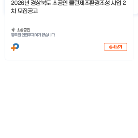
o
2026년 경상북도 소공인 클린제조환경조성 사업 2
2026년 클린제조환경조성 사업 공급기업 POOL 안내
2026-05-22
f
차 모집공고
4
소상공인
등록된 연관주제어가 없습니다.
상세보기