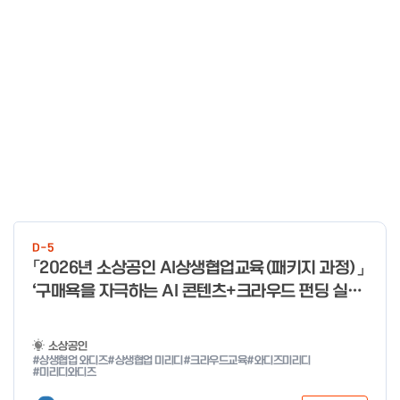
D-5
「2026년 소상공인 AI상생협업교육(패키지 과정)」
‘구매욕을 자극하는 AI 콘텐츠+크라우드 펀딩 실전
With 미리디&와디즈’ 참여 소상공인 모집 공고
소상공인
#상생협업 와디즈
#상생협업 미리디
#크라우드교육
#와디즈미리디
#미리디와디즈