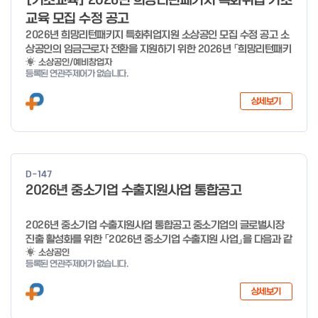
[기초교육] 2026년 희망리턴패키지 특화취업 기초
o
교육 모집 수정 공고
f
2026년 희망리턴패키지 특화취업지원 소상공인 모집 수정 공고 소
4
상공인의 임금근로자 전환을 지원하기 위한 2026년 「희망리턴패키
지 특화취업지원」 사업을 다음과 같이 공고합니다. '26.6.2(화)은
소상공인/예비창업자
등록된 연관주제어가 없습니다.
익일인 6.3(수) 선거로 인해 서류검토가 불가함에 따라 기초교육
모집을 진행하지 않음을 안내드립니다. (6/3 모집 재개) □ 사업명:
상세보기
희망리턴패키지 특화취업지원 □ 지원대상: 폐업(예정) 소상공인
□ 신청기간 : 2026.1.20.(화) ~ 사업 종료 시 까지 * 기초교육의
경우 매주 일, 월, 화, 수, 목 신청·접수 가능 ** 기초교육 신청 가능
일 오전 9시 접수 가능하며, 정원 초과 시 다음 회차 신청 요망 ※자
세한 사항은 공고문 참고 2026년 2월 5일 소상공인시장진흥공단
D-147
이사장 ※ 문의처 ※ - 사업문의 : 1533-0100(소상공인 통합콜센
2026년 중소기업 수출지원사업 통합공고
터) - 시스템 문의(오류 등) : 1644-5302 ** 기초교육 수료 인정
기준 안내 ** 기초교육 1과목 당 1시간 또는 1.5시간으로 인정(최소
10시간 이상 수강 필요) 30분 미만 → 0.5시간 30분 이상 ~ 60분
2026년 중소기업 수출지원사업 통합공고 중소기업의 글로벌시장
미만 → 1시간 60분 이상 → 1.5시간
진출 활성화를 위한 「2026년 중소기업 수출지원 사업」을 다음과 같
이 공고합니다. 2025년 12월 10일 중 소 벤 처 기 업 부 장관 ※ 문
소상공인
등록된 연관주제어가 없습니다.
의처 ※ - 사업문의 : 1357 - 시스템 문의(오류 등) : 1644-5302
상세보기