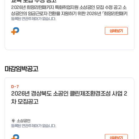
교육 모집 수정 공고
2026년 희망리턴패키지 특화취업지원 소상공인 모집 수정 공고 소
상공인의 임금근로자 전환을 지원하기 위한 2026년 「희망리턴패키
등록된 연관주제어가 없습니다.
지 특화취업지원」 사업을 다음과 같이 공고합니다. '26.6.2(화)은
익일인 6.3(수) 선거로 인해 서류검토가 불가함에 따라 기초교육
상세보기
모집을 진행하지 않음을 안내드립니다. (6/3 모집 재개) □ 사업명:
희망리턴패키지 특화취업지원 □ 지원대상: 폐업(예정) 소상공인
□ 신청기간 : 2026.1.20.(화) ~ 사업 종료 시 까지 * 기초교육의
경우 매주 일, 월, 화, 수, 목 신청·접수 가능 ** 기초교육 신청 가능
일 오전 9시 접수 가능하며, 정원 초과 시 다음 회차 신청 요망 ※자
I
세한 사항은 공고문 참고 2026년 2월 5일 소상공인시장진흥공단
t
마감임박공고
이사장 ※ 문의처 ※ - 사업문의 : 1533-0100(소상공인 통합콜센
e
터) - 시스템 문의(오류 등) : 1644-5302 ** 기초교육 수료 인정
m
기준 안내 ** 기초교육 1과목 당 1시간 또는 1.5시간으로 인정(최소
D-7
1
10시간 이상 수강 필요) 30분 미만 → 0.5시간 30분 이상 ~ 60분
2026년 경상북도 소공인 클린제조환경조성 사업 2
미만 → 1시간 60분 이상 → 1.5시간
o
차 모집공고
f
4
소상공인
등록된 연관주제어가 없습니다.
상세보기