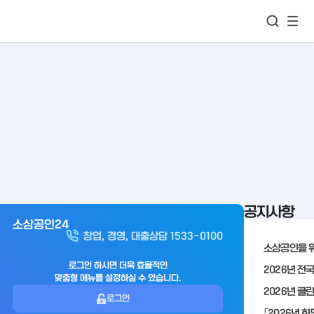
모바
통합검색
메뉴
이동
보기
공지사항
소상공인24
아
창업, 경영, 대출상담 1533-0100
웃
로
로그인 하시면 더욱 효율적인
맞춤형 메뉴를 설정하실 수 있습니다.
그
로그인
인