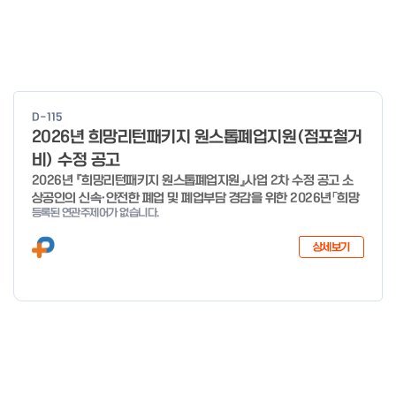
D-115
2026년 희망리턴패키지 원스톱폐업지원(점포철거
비) 수정 공고
2026년 『희망리턴패키지 원스톱폐업지원』사업 2차 수정 공고 소
상공인의 신속·안전한 폐업 및 폐업부담 경감을 위한 2026년「희망
등록된 연관주제어가 없습니다.
리턴패키지 원스톱폐업지원」사업의 추가경정예산 지원 대상 확대에
따른 2차 수정 공고 하오니, 많은 관심과 참여 바랍니다. 2026년 8
상세보기
월 3일 소상공인시장진흥공단 이사장 < 신청·접수 기간 > 세부사업
신청·접수기간 신청·접수처 사업정리 컨설팅 26년 1월 19일 ~ 예산
소진시 희망리턴패키지 홈페이지 (http://hope.sbiz.or.kr ) 법률
자문·채무조정 26년 4월 3일 ~ 예산 소진시 점포철거비 지원 26
년 1월 28일 ~ 예산 소진시 소상공인24 홈페이지 (http://sbiz24.
kr) ※ 자세한 내용은 첨부파일 확인 바랍니다.