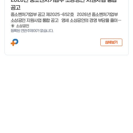
2026년 중소벤처기업부 소상공인 지원사업 통합
공고
중소벤처기업부 공고 제2025-652호 2026년 중소벤처기업부
소상공인 지원사업 통합 공고 영세 소상공인의 경영 부담을 줄이고,
유망 소상공인의 성장 가능성을 극대화하기 위해 �2026년 소상공
소상공인
등록된 연관주제어가 없습니다.
인 지원사업을 다음과 같이 공고합니다. ※ 7개분야 26개사업 1조
3,410억원 규모(’25년 7개분야 23개사업 8,170억원 규모) 2025
상세보기
년 12월 29일 중 소 벤 처 기 업 부 장 관