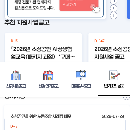
추천 지원사업공고
D-5
D-147
「2026년 소상공인 AI상생협
2026년 소상공
업교육(패키지 과정)」 ‘구매욕
지원사업 공고
을 자극하는 AI 콘텐츠+크라우
#상생협
#상생협
#크라우
#와디즈
#미리디
#자영업자고용
#자영
업 와디즈
업 미리디
드교육
미리디
와디즈
보험료지
드 펀딩 실전 with 미리디&와
상세보기
디즈’ 참여 소상공인 모집 공고
인기조회 공고
신규사업공고
신청인기공고
마감임박공고
공지사항
I
t
e
소상공인을 위한 노동조합 사례집 배포
2026-07-29
m
2
2026년 전국우수시장박람회 참가시장 모집 공고
2026-07-24
D-7