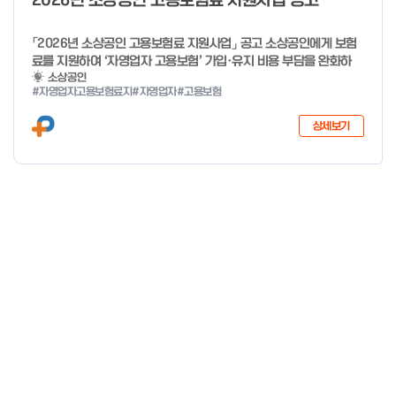
2026년 소상공인 고용보험료 지원사업 공고
「2026년 소상공인 고용보험료 지원사업」 공고 소상공인에게 보험
료를 지원하여 ‘자영업자 고용보험’ 가입·유지 비용 부담을 완화하
고, 사회안전망으로 편입을 촉진하고자「2026년 소상공인 고용보험
소상공인
#자영업자고용보험료지
#자영업자
#고용보험
료 지원사업」을 다음과 같이 공고합니다. 2025년 12월 29일 중소
벤처기업부 장관 자세한 사항은 첨부파일을 확인하여 주시기 바랍니
상세보기
다.