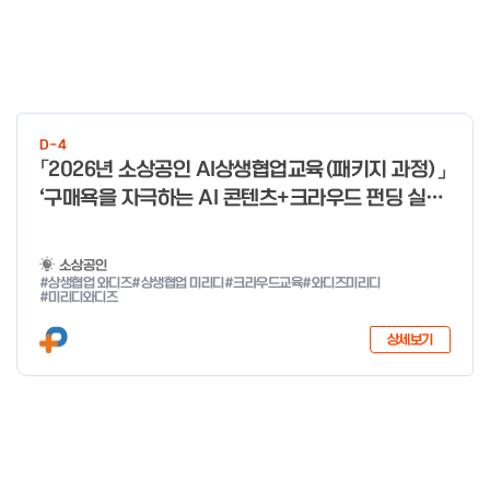
D-4
「2026년 소상공인 AI상생협업교육(패키지 과정)」
‘구매욕을 자극하는 AI 콘텐츠+크라우드 펀딩 실전
With 미리디&와디즈’ 참여 소상공인 모집 공고
소상공인
#상생협업 와디즈
#상생협업 미리디
#크라우드교육
#와디즈미리디
#미리디와디즈
상세보기