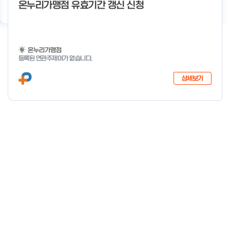
기
우수사례
지원사업 상담
서비스 지원
이용 안내
온누리가맹점 유효기간 갱신 신청
온누리가맹점
등록된 연관주제어가 없습니다.
상세보기