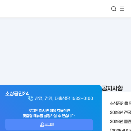
모바
통합검색
메뉴
이동
보기
공지사항
소상공인24
아
창업, 경영, 대출상담 1533-0100
웃
로
로그인 하시면 더욱 효율적인
맞춤형 메뉴를 설정하실 수 있습니다.
그
로그인
인