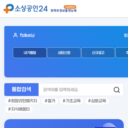
아
false
님
회
웃
로
내가할일
상담신청
신규공고
그
인
후
통합검색
희망리턴패키지
철거
기초교육
심화교육
지식배움터