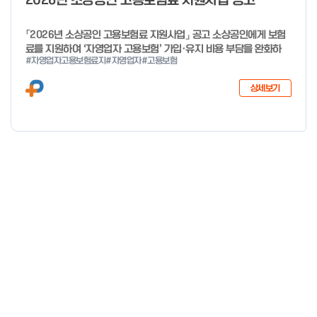
2026년 소상공인 고용보험료 지원사업 공고
「2026년 소상공인 고용보험료 지원사업」 공고 소상공인에게 보험
료를 지원하여 ‘자영업자 고용보험’ 가입·유지 비용 부담을 완화하
#자영업자고용보험료지
#자영업자
#고용보험
고, 사회안전망으로 편입을 촉진하고자「2026년 소상공인 고용보험
료 지원사업」을 다음과 같이 공고합니다. 2025년 12월 29일 중소
상세보기
벤처기업부 장관 자세한 사항은 첨부파일을 확인하여 주시기 바랍니
다.