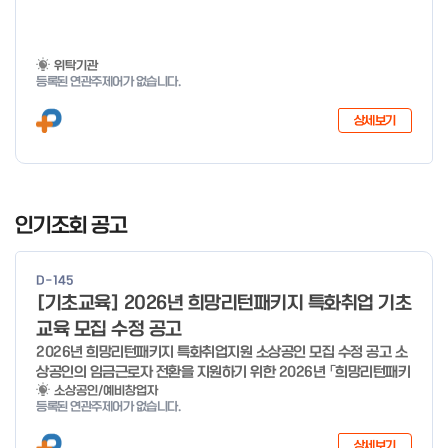
위탁기관
등록된 연관주제어가 없습니다.
상세보기
I
t
인기조회 공고
e
m
D-145
1
[기초교육] 2026년 희망리턴패키지 특화취업 기초
o
교육 모집 수정 공고
f
2026년 희망리턴패키지 특화취업지원 소상공인 모집 수정 공고 소
4
상공인의 임금근로자 전환을 지원하기 위한 2026년 「희망리턴패키
지 특화취업지원」 사업을 다음과 같이 공고합니다. '26.6.2(화)은
소상공인/예비창업자
등록된 연관주제어가 없습니다.
익일인 6.3(수) 선거로 인해 서류검토가 불가함에 따라 기초교육
모집을 진행하지 않음을 안내드립니다. (6/3 모집 재개) □ 사업명:
상세보기