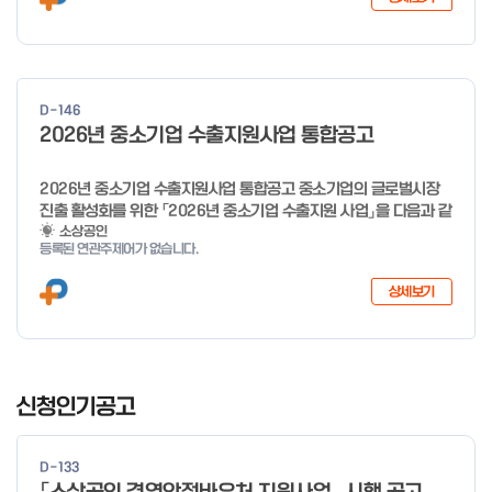
희망리턴패키지 특화취업지원 □ 지원대상: 폐업(예정) 소상공인
□ 신청기간 : 2026.1.20.(화) ~ 사업 종료 시 까지 * 기초교육의
경우 매주 일, 월, 화, 수, 목 신청·접수 가능 ** 기초교육 신청 가능
일 오전 9시 접수 가능하며, 정원 초과 시 다음 회차 신청 요망 ※자
세한 사항은 공고문 참고 2026년 2월 5일 소상공인시장진흥공단
D-146
이사장 ※ 문의처 ※ - 사업문의 : 1533-0100(소상공인 통합콜센
2026년 중소기업 수출지원사업 통합공고
터) - 시스템 문의(오류 등) : 1644-5302 ** 기초교육 수료 인정
기준 안내 ** 기초교육 1과목 당 1시간 또는 1.5시간으로 인정(최소
10시간 이상 수강 필요) 30분 미만 → 0.5시간 30분 이상 ~ 60분
2026년 중소기업 수출지원사업 통합공고 중소기업의 글로벌시장
미만 → 1시간 60분 이상 → 1.5시간
진출 활성화를 위한 「2026년 중소기업 수출지원 사업」을 다음과 같
이 공고합니다. 2025년 12월 10일 중 소 벤 처 기 업 부 장관 ※ 문
소상공인
등록된 연관주제어가 없습니다.
의처 ※ - 사업문의 : 1357 - 시스템 문의(오류 등) : 1644-5302
상세보기
I
t
신청인기공고
e
m
D-133
1