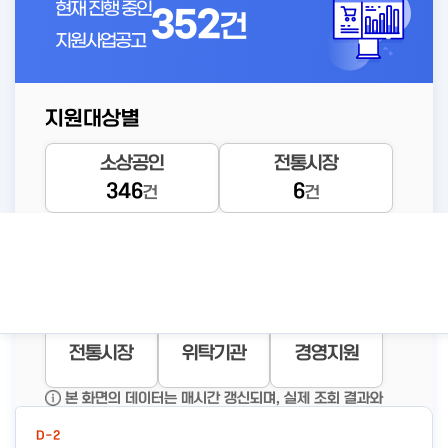
현재 진행 중인
352
건
지원사업공고
지원대상별
D-2
소상공인
전통시장
소공인 해외진출 지원사업 전
346
6
건
건
문기관 모집 공고
공고바로가기
등록된 연관주제어가 없습니다.
상세보기
자금지원
창업지원
재기지원
전통시장
위탁기관
경영지원
신규사업공고
본 화면의 데이터는 매시간 갱신되며, 실제 조회 결과와
일부 차이가 있을 수 있습니다.
D-2