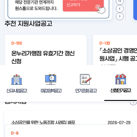
추천 지원사업공고
D-510
D-133
「소상공인 경영
온누리가맹점 유효기간 갱신
원사업」 시행 공
신청
#소상공인
#경영안정
경영안정바
등록된 연관주제어가 없습니다.
바우처
우
상세보기
신청인기공고
신규사업공고
마감임박공고
인기조회 공고
공지사항
I
t
e
소상공인을 위한 노동조합 사례집 배포
2026-07-29
m
2
2026년 전국우수시장박람회 참가시장 모집 공고
2026-07-24
D-6