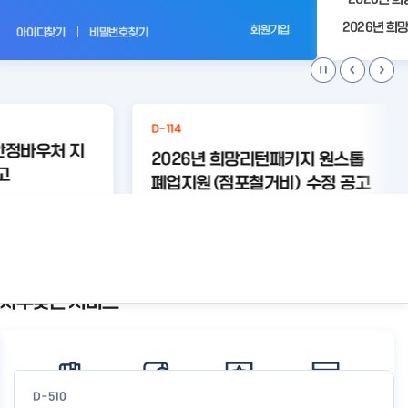
전
회원가입
아이디찾기
비밀번호찾기
D-114
안정바우처 지
2026년 희망리턴패키지 원스톱
고
폐업지원(점포철거비) 수정 공고
#경영안정
#바우처
등록된 연관주제어가 없습니다.
상세보기
상세보기
자주찾는 서비스
공
지
사
항
더
보
D-510