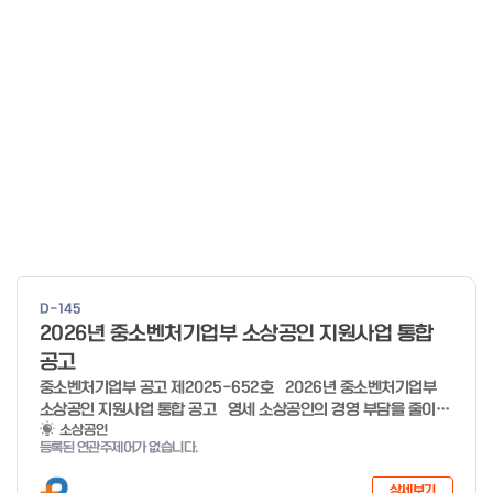
D-145
2026년 중소벤처기업부 소상공인 지원사업 통합
공고
중소벤처기업부 공고 제2025-652호 2026년 중소벤처기업부
소상공인 지원사업 통합 공고 영세 소상공인의 경영 부담을 줄이고,
유망 소상공인의 성장 가능성을 극대화하기 위해 �2026년 소상공
소상공인
등록된 연관주제어가 없습니다.
인 지원사업을 다음과 같이 공고합니다. ※ 7개분야 26개사업 1조
3,410억원 규모(’25년 7개분야 23개사업 8,170억원 규모) 2025
상세보기