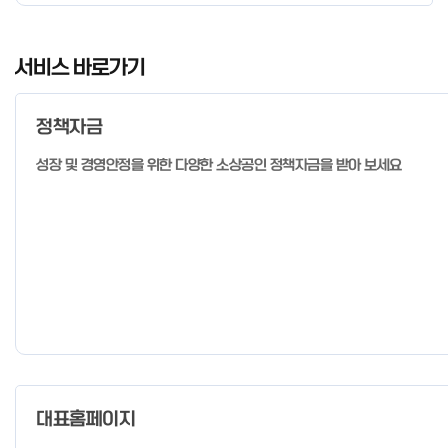
경우 매주 일, 월, 화, 수, 목 신청·접수 가능 ** 기초교육 신청 가능
일 오전 9시 접수 가능하며, 정원 초과 시 다음 회차 신청 요망 ※자
I
세한 사항은 공고문 참고 2026년 2월 5일 소상공인시장진흥공단
t
서비스 바로가기
이사장 ※ 문의처 ※ - 사업문의 : 1533-0100(소상공인 통합콜센
e
터) - 시스템 문의(오류 등) : 1644-5302 ** 기초교육 수료 인정
m
기준 안내 ** 기초교육 1과목 당 1시간 또는 1.5시간으로 인정(최소
정책자금
1
10시간 이상 수강 필요) 30분 미만 → 0.5시간 30분 이상 ~ 60분
미만 → 1시간 60분 이상 → 1.5시간
o
성장 및 경영안정을 위한 다양한 소상공인 정책자금을 받아 보세요
f
4
대표홈페이지