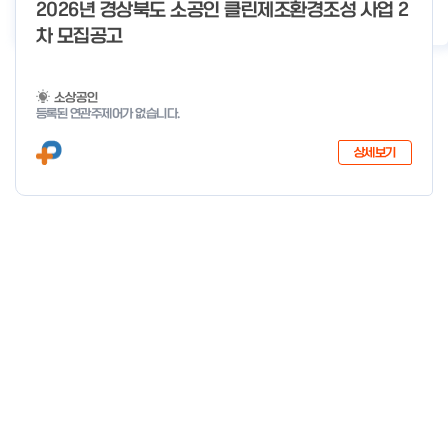
o
2026년 경상북도 소공인 클린제조환경조성 사업 2
2026년 클린제조환경조성 사업 공급기업 POOL 안내
2026-05-22
f
차 모집공고
4
소상공인
등록된 연관주제어가 없습니다.
상세보기