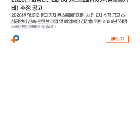
2026년 희망리턴패키지 원스톱폐업지원(점포철거
비) 수정 공고
2026년 『희망리턴패키지 원스톱폐업지원』사업 2차 수정 공고 소
상공인의 신속·안전한 폐업 및 폐업부담 경감을 위한 2026년「희망
등록된 연관주제어가 없습니다.
리턴패키지 원스톱폐업지원」사업의 추가경정예산 지원 대상 확대에
따른 2차 수정 공고 하오니, 많은 관심과 참여 바랍니다. 2026년 8
상세보기
월 3일 소상공인시장진흥공단 이사장 < 신청·접수 기간 > 세부사업
신청·접수기간 신청·접수처 사업정리 컨설팅 26년 1월 19일 ~ 예산
소진시 희망리턴패키지 홈페이지 (http://hope.sbiz.or.kr ) 법률
자문·채무조정 26년 4월 3일 ~ 예산 소진시 점포철거비 지원 26
년 1월 28일 ~ 예산 소진시 소상공인24 홈페이지 (http://sbiz24.
kr) ※ 자세한 내용은 첨부파일 확인 바랍니다.