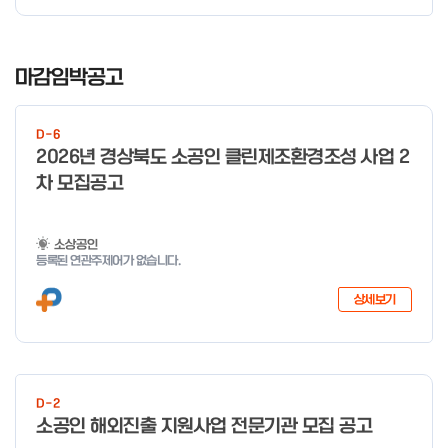
I
t
마감임박공고
e
m
D-6
1
2026년 경상북도 소공인 클린제조환경조성 사업 2
o
차 모집공고
f
4
소상공인
등록된 연관주제어가 없습니다.
상세보기
D-2
소공인 해외진출 지원사업 전문기관 모집 공고