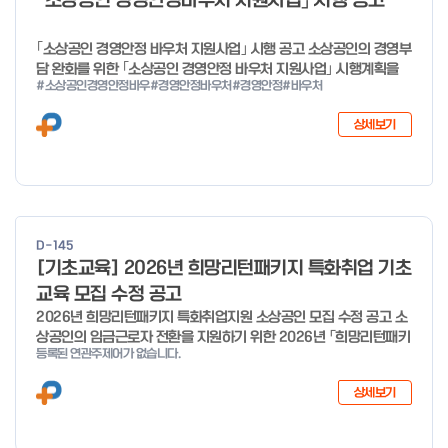
「소상공인 경영안정바우처 지원사업」 시행 공고
o
f
｢소상공인 경영안정 바우처 지원사업｣ 시행 공고 소상공인의 경영부
4
담 완화를 위한 ｢소상공인 경영안정 바우처 지원사업｣ 시행계획을
#소상공인경영안정바우
#경영안정바우처
#경영안정
#바우처
다음과 같이 공고합니다. 2026년 1월 28일 중소벤처기업부장관
상세보기
D-145
[기초교육] 2026년 희망리턴패키지 특화취업 기초
교육 모집 수정 공고
2026년 희망리턴패키지 특화취업지원 소상공인 모집 수정 공고 소
상공인의 임금근로자 전환을 지원하기 위한 2026년 「희망리턴패키
등록된 연관주제어가 없습니다.
지 특화취업지원」 사업을 다음과 같이 공고합니다. '26.6.2(화)은
익일인 6.3(수) 선거로 인해 서류검토가 불가함에 따라 기초교육
상세보기
모집을 진행하지 않음을 안내드립니다. (6/3 모집 재개) □ 사업명:
희망리턴패키지 특화취업지원 □ 지원대상: 폐업(예정) 소상공인
□ 신청기간 : 2026.1.20.(화) ~ 사업 종료 시 까지 * 기초교육의