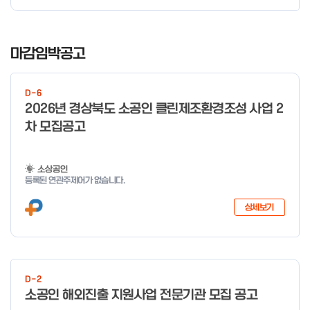
I
t
마감임박공고
e
m
D-6
1
2026년 경상북도 소공인 클린제조환경조성 사업 2
o
차 모집공고
f
4
소상공인
등록된 연관주제어가 없습니다.
상세보기
D-2
소공인 해외진출 지원사업 전문기관 모집 공고