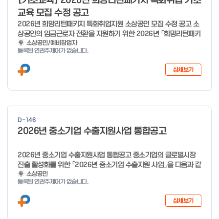
[기초교육] 2026년 희망리턴패키지 특화취업 기초
미만 → 1시간 60분 이상 → 1.5시간
o
교육 모집 수정 공고
f
2026년 희망리턴패키지 특화취업지원 소상공인 모집 수정 공고 소
4
상공인의 임금근로자 전환을 지원하기 위한 2026년 「희망리턴패키
지 특화취업지원」 사업을 다음과 같이 공고합니다. '26.6.2(화)은
소상공인/예비창업자
등록된 연관주제어가 없습니다.
익일인 6.3(수) 선거로 인해 서류검토가 불가함에 따라 기초교육
모집을 진행하지 않음을 안내드립니다. (6/3 모집 재개) □ 사업명:
상세보기
희망리턴패키지 특화취업지원 □ 지원대상: 폐업(예정) 소상공인
□ 신청기간 : 2026.1.20.(화) ~ 사업 종료 시 까지 * 기초교육의
경우 매주 일, 월, 화, 수, 목 신청·접수 가능 ** 기초교육 신청 가능
일 오전 9시 접수 가능하며, 정원 초과 시 다음 회차 신청 요망 ※자
세한 사항은 공고문 참고 2026년 2월 5일 소상공인시장진흥공단
D-146
이사장 ※ 문의처 ※ - 사업문의 : 1533-0100(소상공인 통합콜센
2026년 중소기업 수출지원사업 통합공고
터) - 시스템 문의(오류 등) : 1644-5302 ** 기초교육 수료 인정
기준 안내 ** 기초교육 1과목 당 1시간 또는 1.5시간으로 인정(최소
10시간 이상 수강 필요) 30분 미만 → 0.5시간 30분 이상 ~ 60분
2026년 중소기업 수출지원사업 통합공고 중소기업의 글로벌시장
미만 → 1시간 60분 이상 → 1.5시간
진출 활성화를 위한 「2026년 중소기업 수출지원 사업」을 다음과 같
이 공고합니다. 2025년 12월 10일 중 소 벤 처 기 업 부 장관 ※ 문
소상공인
등록된 연관주제어가 없습니다.
의처 ※ - 사업문의 : 1357 - 시스템 문의(오류 등) : 1644-5302
상세보기