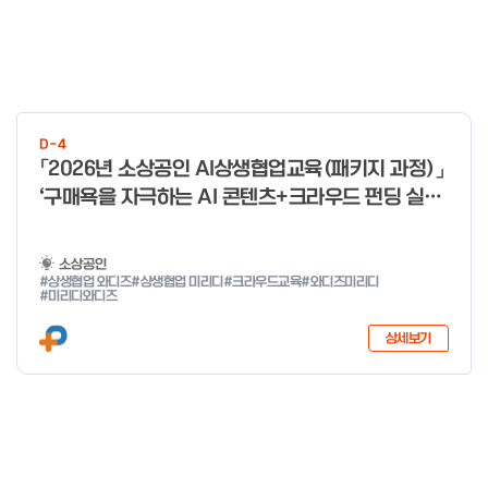
D-4
「2026년 소상공인 AI상생협업교육(패키지 과정)」
‘구매욕을 자극하는 AI 콘텐츠+크라우드 펀딩 실전
With 미리디&와디즈’ 참여 소상공인 모집 공고
소상공인
#상생협업 와디즈
#상생협업 미리디
#크라우드교육
#와디즈미리디
#미리디와디즈
상세보기