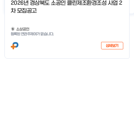
o
2026년 경상북도 소공인 클린제조환경조성 사업 2
2026년 클린제조환경조성 사업 공급기업 POOL 안내
2026-05-22
f
차 모집공고
4
소상공인
등록된 연관주제어가 없습니다.
상세보기