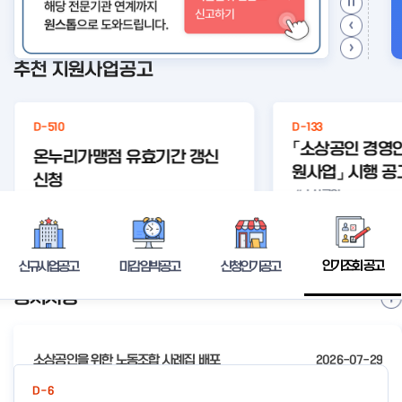
추천 지원사업공고
D-510
D-133
「소상공인 경영
온누리가맹점 유효기간 갱신
원사업」 시행 공
신청
#소상공인
#경영안정
경영안정바
등록된 연관주제어가 없습니다.
바우처
우
상세보기
인기조회 공고
신규사업공고
마감임박공고
신청인기공고
공지사항
I
t
e
소상공인을 위한 노동조합 사례집 배포
2026-07-29
m
2
2026년 전국우수시장박람회 참가시장 모집 공고
2026-07-24
D-6