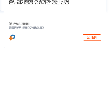
기
우수사례
지원사업 상담
서비스 지원
이용 안내
온누리가맹점 유효기간 갱신 신청
온누리가맹점
등록된 연관주제어가 없습니다.
상세보기