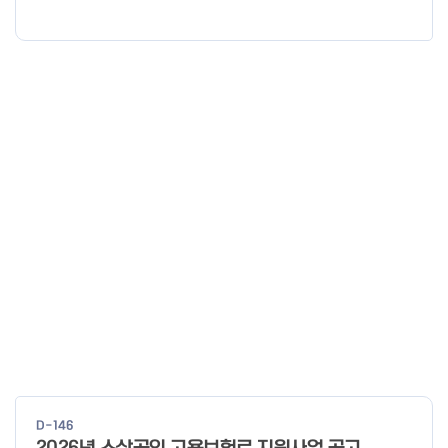
신청·접수기간 신청·접수처 사업정리 컨설팅 26년 1월 19일 ~ 예산
소진시 희망리턴패키지 홈페이지 (http://hope.sbiz.or.kr ) 법률
자문·채무조정 26년 4월 3일 ~ 예산 소진시 점포철거비 지원 26
년 1월 28일 ~ 예산 소진시 소상공인24 홈페이지 (http://sbiz24.
kr) ※ 자세한 내용은 첨부파일 확인 바랍니다.
D-146