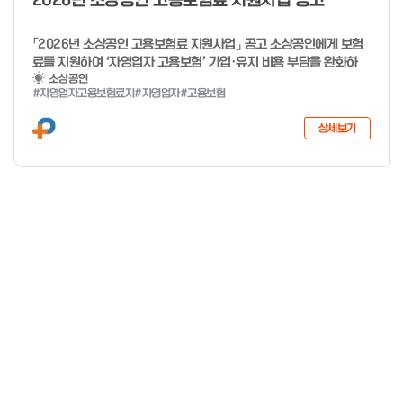
2026년 소상공인 고용보험료 지원사업 공고
「2026년 소상공인 고용보험료 지원사업」 공고 소상공인에게 보험
료를 지원하여 ‘자영업자 고용보험’ 가입·유지 비용 부담을 완화하
고, 사회안전망으로 편입을 촉진하고자「2026년 소상공인 고용보험
소상공인
#자영업자고용보험료지
#자영업자
#고용보험
료 지원사업」을 다음과 같이 공고합니다. 2025년 12월 29일 중소
벤처기업부 장관 자세한 사항은 첨부파일을 확인하여 주시기 바랍니
상세보기
다.