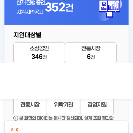
현재 진행 중인
352
건
지원사업공고
지원대상별
D-4
소상공인
전통시장
「2026년 소상공인 AI상생협
346
6
건
건
업교육(패키지 과정)」 ‘구매욕
공고바로가기
을 자극하는 AI 콘텐츠+크라우
#상생협
#상생협
#크라우
#와디즈
#미리디
업 와디즈
업 미리디
드교육
미리디
와디즈
드 펀딩 실전 with 미리디&와
상세보기
디즈’ 참여 소상공인 모집 공고
자금지원
창업지원
재기지원
전통시장
위탁기관
경영지원
신규사업공고
본 화면의 데이터는 매시간 갱신되며, 실제 조회 결과와
일부 차이가 있을 수 있습니다.
D-2