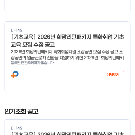
D-145
[기초교육] 2026년 희망리턴패키지 특화취업 기초
교육 모집 수정 공고
2026년 희망리턴패키지 특화취업지원 소상공인 모집 수정 공고 소
상공인의 임금근로자 전환을 지원하기 위한 2026년 「희망리턴패키
등록된 연관주제어가 없습니다.
지 특화취업지원」 사업을 다음과 같이 공고합니다. '26.6.2(화)은
익일인 6.3(수) 선거로 인해 서류검토가 불가함에 따라 기초교육
상세보기
모집을 진행하지 않음을 안내드립니다. (6/3 모집 재개) □ 사업명:
희망리턴패키지 특화취업지원 □ 지원대상: 폐업(예정) 소상공인
□ 신청기간 : 2026.1.20.(화) ~ 사업 종료 시 까지 * 기초교육의
경우 매주 일, 월, 화, 수, 목 신청·접수 가능 ** 기초교육 신청 가능
일 오전 9시 접수 가능하며, 정원 초과 시 다음 회차 신청 요망 ※자
I
세한 사항은 공고문 참고 2026년 2월 5일 소상공인시장진흥공단
t
인기조회 공고
이사장 ※ 문의처 ※ - 사업문의 : 1533-0100(소상공인 통합콜센
e
터) - 시스템 문의(오류 등) : 1644-5302 ** 기초교육 수료 인정
m
기준 안내 ** 기초교육 1과목 당 1시간 또는 1.5시간으로 인정(최소
D-145
1
10시간 이상 수강 필요) 30분 미만 → 0.5시간 30분 이상 ~ 60분