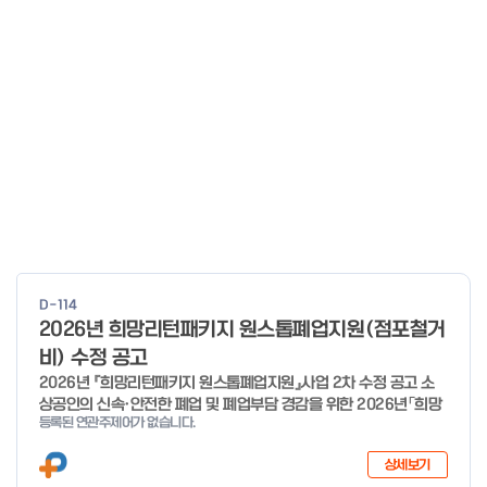
D-114
2026년 희망리턴패키지 원스톱폐업지원(점포철거
비) 수정 공고
2026년 『희망리턴패키지 원스톱폐업지원』사업 2차 수정 공고 소
상공인의 신속·안전한 폐업 및 폐업부담 경감을 위한 2026년「희망
등록된 연관주제어가 없습니다.
리턴패키지 원스톱폐업지원」사업의 추가경정예산 지원 대상 확대에
따른 2차 수정 공고 하오니, 많은 관심과 참여 바랍니다. 2026년 8
상세보기
월 3일 소상공인시장진흥공단 이사장 < 신청·접수 기간 > 세부사업