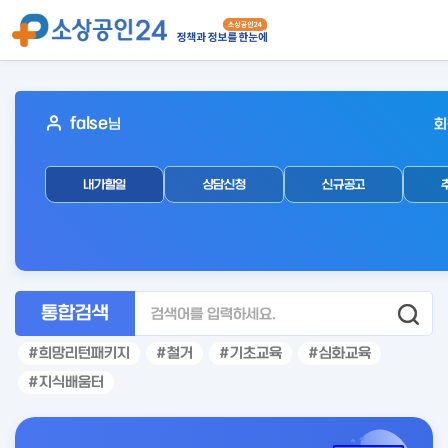
아
false
님
회
웃
로
내가할일
상담신청
신규공고
그
인
후
통합검색
희망리턴패키지
철거
기초교육
심화교육
지식배움터