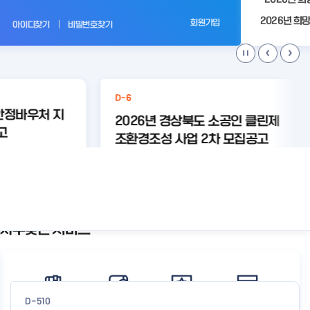
전
회원가입
아이디찾기
비밀번호찾기
D-6
안정바우처 지
2026년 경상북도 소공인 클린제
고
조환경조성 사업 2차 모집공고
#경영안정
#바우처
등록된 연관주제어가 없습니다.
상세보기
상세보기
자주찾는 서비스
공
지
사
항
더
보
D-510