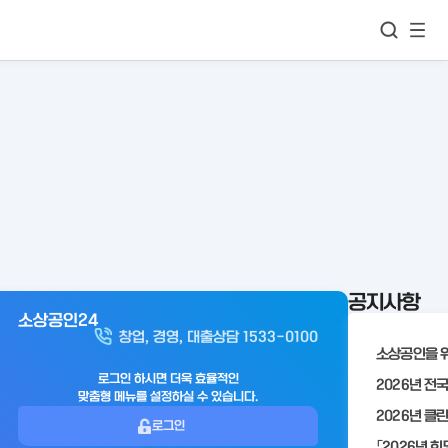
모바
통합검색
메뉴
이동
보기
공지사항
소상공인24
아
창업, 경영, 대출상담 1533-0100
웃
로
로그인 하시면 더욱 효율적인
맞춤형 메뉴를 설정하실 수 있습니다.
그
로그인
인