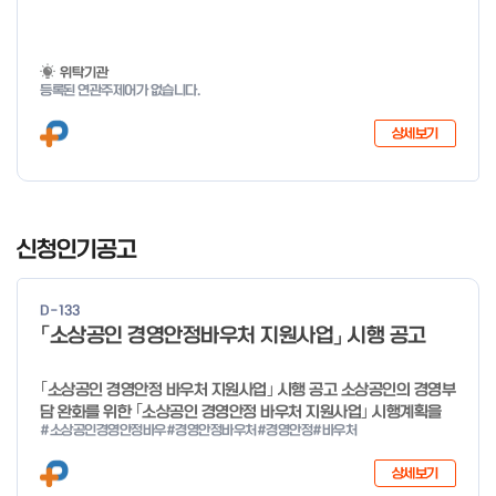
위탁기관
등록된 연관주제어가 없습니다.
상세보기
I
t
신청인기공고
e
m
D-133
1
「소상공인 경영안정바우처 지원사업」 시행 공고
o
f
｢소상공인 경영안정 바우처 지원사업｣ 시행 공고 소상공인의 경영부
4
담 완화를 위한 ｢소상공인 경영안정 바우처 지원사업｣ 시행계획을
#소상공인경영안정바우
#경영안정바우처
#경영안정
#바우처
다음과 같이 공고합니다. 2026년 1월 28일 중소벤처기업부장관
상세보기