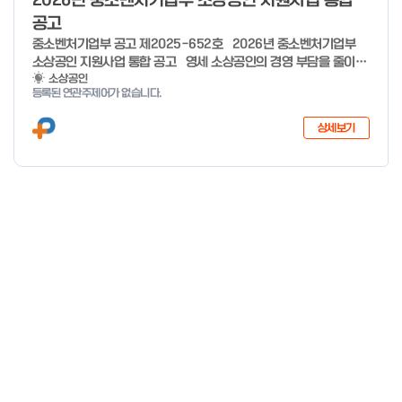
2026년 중소벤처기업부 소상공인 지원사업 통합
공고
중소벤처기업부 공고 제2025-652호 2026년 중소벤처기업부
소상공인 지원사업 통합 공고 영세 소상공인의 경영 부담을 줄이고,
유망 소상공인의 성장 가능성을 극대화하기 위해 �2026년 소상공
소상공인
등록된 연관주제어가 없습니다.
인 지원사업을 다음과 같이 공고합니다. ※ 7개분야 26개사업 1조
3,410억원 규모(’25년 7개분야 23개사업 8,170억원 규모) 2025
상세보기
년 12월 29일 중 소 벤 처 기 업 부 장 관