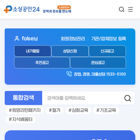
모바
통합검색
메뉴
이동
보기
아
false
님
회원정보관리
기관/업체정보 등록
웃
내가할일
상담신청
신규공고
로
그
추천공고
관심공고
인
창업, 경영, 대출상담 1533-0100
후
통합검색
희망리턴패키지
철거
심화교육
기초교육
지식배움터