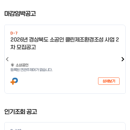
I
t
마감임박공고
e
m
1
D-7
o
2026년 경상북도 소공인 클린제조환경조성 사업 2
f
차 모집공고
4
소상공인
등록된 연관주제어가 없습니다.
상세보기
I
t
인기조회 공고
e
m
1