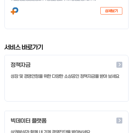
다음과 같이 공고합니다. 2026년 1월 28일 중소벤처기업부장관
상세보기
I
t
서비스 바로가기
e
m
정책자금
1
o
성장 및 경영안정을 위한 다양한 소상공인 정책자금을 받아 보세요
f
4
빅데이터 플랫폼
상권분석과 함께 내 가게 경영진단을 받아보세요