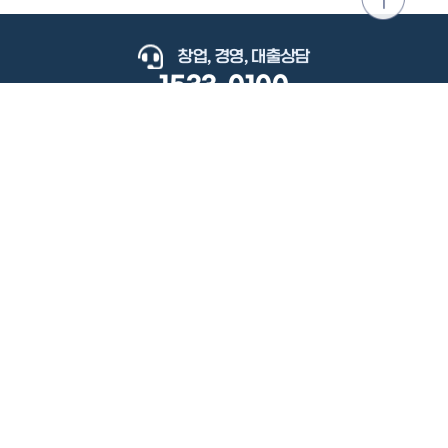
위로
이동
창업, 경영, 대출상담
1533-0100
keyboard_arrow_up
관련사이트
이용약관
개인정보처리방침
저작권정책
책임의한계와법적고지
이메일무단수집거부
도로명주소안내
원격지원
사용자 매뉴얼
(우) 34077 대전광역시 유성구 지족로364번길 92 2층 소상공인시장진흥공단.
사업자 등록번호: 305-82-21570
대표전화: 1533-0100(소상공인 통합콜센터), 1357(중소기업 통합콜센터)
Copyright 2022 SEMAS, All Right Reserved.