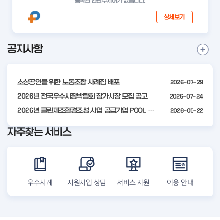
등록된 연관주제어가 없습니다.
상세보기
공지사항
I
공
t
지
사
e
항
소상공인을 위한 노동조합 사례집 배포
2026-07-29
m
더
2
2026년 전국우수시장박람회 참가시장 모집 공고
2026-07-24
보
기
o
2026년 클린제조환경조성 사업 공급기업 POOL 안내
2026-05-22
f
자주찾는 서비스
4
우수사례
지원사업 상담
서비스 지원
이용 안내