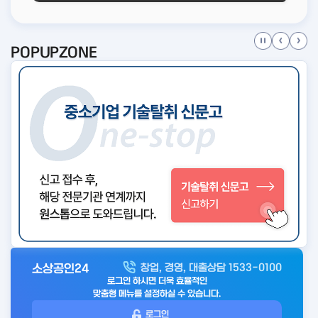
POPUPZONE
소상공인24
창업, 경영, 대출상담 1533-0100
아
로그인 하시면 더욱 효율적인
웃
맞춤형 메뉴를 설정하실 수 있습니다.
로
로그인