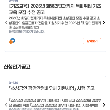
D-146
o
[기초교육] 2026년 희망리턴패키지 특화취업 기초
f
교육 모집 수정 공고
4
2026년 희망리턴패키지 특화취업지원 소상공인 모집 수정 공고 소
상공인의 임금근로자 전환을 지원하기 위한 2026년 「희망리턴패키
지 특화취업지원」 사업을 다음과 같이 공고합니다. '26.6.2(화)은
소상공인/예비창업자
등록된 연관주제어가 없습니다.
익일인 6.3(수) 선거로 인해 서류검토가 불가함에 따라 기초교육
모집을 진행하지 않음을 안내드립니다. (6/3 모집 재개) □ 사업명:
상세보기
희망리턴패키지 특화취업지원 □ 지원대상: 폐업(예정) 소상공인
□ 신청기간 : 2026.1.20.(화) ~ 사업 종료 시 까지 * 기초교육의
경우 매주 일, 월, 화, 수, 목 신청·접수 가능 ** 기초교육 신청 가능
일 오전 9시 접수 가능하며, 정원 초과 시 다음 회차 신청 요망 ※자
I
세한 사항은 공고문 참고 2026년 2월 5일 소상공인시장진흥공단
t
신청인기공고
이사장 ※ 문의처 ※ - 사업문의 : 1533-0100(소상공인 통합콜센
e
터) - 시스템 문의(오류 등) : 1644-5302 ** 기초교육 수료 인정
m
기준 안내 ** 기초교육 1과목 당 1시간 또는 1.5시간으로 인정(최소
1
10시간 이상 수강 필요) 30분 미만 → 0.5시간 30분 이상 ~ 60분
D-134
미만 → 1시간 60분 이상 → 1.5시간
o
「소상공인 경영안정바우처 지원사업」 시행 공고
f
4
｢소상공인 경영안정 바우처 지원사업｣ 시행 공고 소상공인의 경영부
담 완화를 위한 ｢소상공인 경영안정 바우처 지원사업｣ 시행계획을
#소상공인경영안정바우
#경영안정바우처
#경영안정
#바우처