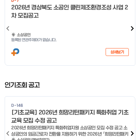
D-7
o
2026년 경상북도 소공인 클린제조환경조성 사업 2
f
차 모집공고
4
소상공인
등록된 연관주제어가 없습니다.
상세보기
I
t
인기조회 공고
e
m
1
D-146
o
[기초교육] 2026년 희망리턴패키지 특화취업 기초
f
교육 모집 수정 공고
4
2026년 희망리턴패키지 특화취업지원 소상공인 모집 수정 공고 소
상공인의 임금근로자 전환을 지원하기 위한 2026년 「희망리턴패키
소상공인/예비창업자