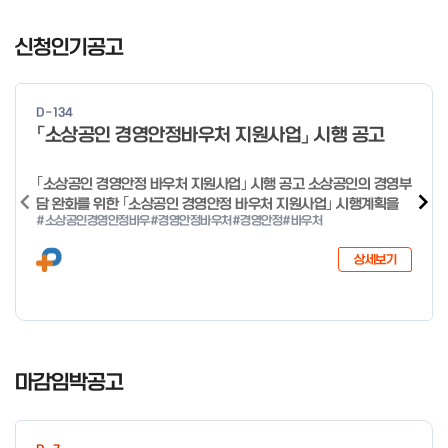
I
t
신청인기공고
e
m
1
D-134
o
「소상공인 경영안정바우처 지원사업」 시행 공고
f
4
｢소상공인 경영안정 바우처 지원사업｣ 시행 공고 소상공인의 경영부
담 완화를 위한 ｢소상공인 경영안정 바우처 지원사업｣ 시행계획을
#소상공인경영안정바우
#경영안정바우처
#경영안정
#바우처
다음과 같이 공고합니다. 2026년 1월 28일 중소벤처기업부장관
상세보기
I
t
마감임박공고
e
m
1