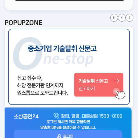
POPUPZONE
소상공인24
창업, 경영, 대출상담 1533-0100
아
로그인 하시면 더욱 효율적인
웃
맞춤형 메뉴를 설정하실 수 있습니다.
로
로그인