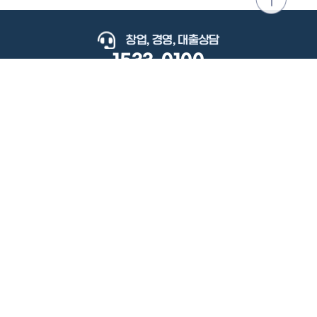
위로
이동
창업, 경영, 대출상담
1533-0100
keyboard_arrow_up
관련사이트
이용약관
개인정보처리방침
저작권정책
책임의한계와법적고지
이메일무단수집거부
도로명주소안내
원격지원
사용자 매뉴얼
(우) 34077 대전광역시 유성구 지족로364번길 92 2층 소상공인시장진흥공단.
사업자 등록번호: 305-82-21570
대표전화: 1533-0100(소상공인 통합콜센터), 1357(중소기업 통합콜센터)
Copyright 2022 SEMAS, All Right Reserved.