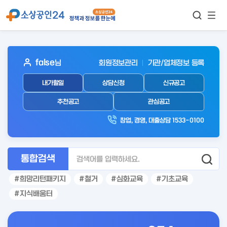
모바
통합검색
메뉴
이동
보기
아
false
님
회원정보관리
기관/업체정보 등록
웃
내가할일
상담신청
신규공고
로
그
추천공고
관심공고
인
창업, 경영, 대출상담 1533-0100
후
통합검색
희망리턴패키지
철거
심화교육
기초교육
지식배움터