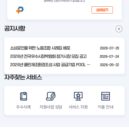
등록된 연관주제어가 없습니다.
상세보기
공지사항
I
공
t
지
사
e
항
소상공인을 위한 노동조합 사례집 배포
2026-07-29
m
더
2
2026년 전국우수시장박람회 참가시장 모집 공고
2026-07-24
보
기
o
2026년 클린제조환경조성 사업 공급기업 POOL 안내
2026-05-22
f
자주찾는 서비스
4
우수사례
지원사업 상담
서비스 지원
이용 안내