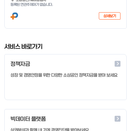
지 특화취업지원」 사업을 다음과 같이 공고합니다. '26.6.2(화)은
등록된 연관주제어가 없습니다.
익일인 6.3(수) 선거로 인해 서류검토가 불가함에 따라 기초교육
모집을 진행하지 않음을 안내드립니다. (6/3 모집 재개) □ 사업명:
상세보기
희망리턴패키지 특화취업지원 □ 지원대상: 폐업(예정) 소상공인
□ 신청기간 : 2026.1.20.(화) ~ 사업 종료 시 까지 * 기초교육의
경우 매주 일, 월, 화, 수, 목 신청·접수 가능 ** 기초교육 신청 가능
일 오전 9시 접수 가능하며, 정원 초과 시 다음 회차 신청 요망 ※자
I
세한 사항은 공고문 참고 2026년 2월 5일 소상공인시장진흥공단
t
서비스 바로가기
이사장 ※ 문의처 ※ - 사업문의 : 1533-0100(소상공인 통합콜센
e
터) - 시스템 문의(오류 등) : 1644-5302 ** 기초교육 수료 인정
m
기준 안내 ** 기초교육 1과목 당 1시간 또는 1.5시간으로 인정(최소
정책자금
1
10시간 이상 수강 필요) 30분 미만 → 0.5시간 30분 이상 ~ 60분
미만 → 1시간 60분 이상 → 1.5시간
o
성장 및 경영안정을 위한 다양한 소상공인 정책자금을 받아 보세요
f
4
빅데이터 플랫폼
상권분석과 함께 내 가게 경영진단을 받아보세요