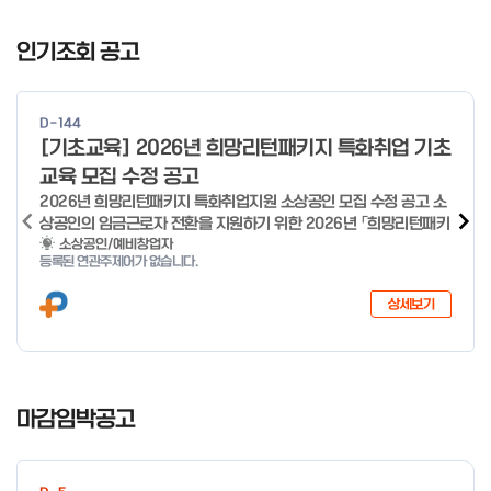
I
t
인기조회 공고
e
m
1
D-144
o
[기초교육] 2026년 희망리턴패키지 특화취업 기초
f
교육 모집 수정 공고
4
2026년 희망리턴패키지 특화취업지원 소상공인 모집 수정 공고 소
상공인의 임금근로자 전환을 지원하기 위한 2026년 「희망리턴패키
지 특화취업지원」 사업을 다음과 같이 공고합니다. '26.6.2(화)은
소상공인/예비창업자
등록된 연관주제어가 없습니다.
익일인 6.3(수) 선거로 인해 서류검토가 불가함에 따라 기초교육
모집을 진행하지 않음을 안내드립니다. (6/3 모집 재개) □ 사업명:
상세보기
희망리턴패키지 특화취업지원 □ 지원대상: 폐업(예정) 소상공인
□ 신청기간 : 2026.1.20.(화) ~ 사업 종료 시 까지 * 기초교육의
경우 매주 일, 월, 화, 수, 목 신청·접수 가능 ** 기초교육 신청 가능
일 오전 9시 접수 가능하며, 정원 초과 시 다음 회차 신청 요망 ※자
I
세한 사항은 공고문 참고 2026년 2월 5일 소상공인시장진흥공단
t
마감임박공고
이사장 ※ 문의처 ※ - 사업문의 : 1533-0100(소상공인 통합콜센
e
터) - 시스템 문의(오류 등) : 1644-5302 ** 기초교육 수료 인정
m
기준 안내 ** 기초교육 1과목 당 1시간 또는 1.5시간으로 인정(최소
1
10시간 이상 수강 필요) 30분 미만 → 0.5시간 30분 이상 ~ 60분