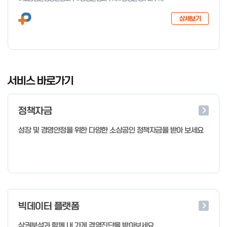
다음과 같이 공고합니다. 2026년 1월 28일 중소벤처기업부장관
상세보기
I
t
서비스 바로가기
e
m
정책자금
1
o
성장 및 경영안정을 위한 다양한 소상공인 정책자금을 받아 보세요
f
4
빅데이터 플랫폼
상권분석과 함께 내 가게 경영진단을 받아보세요