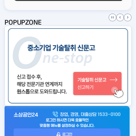
POPUPZONE
소상공인24
창업, 경영, 대출상담 1533-0100
아
로그인 하시면 더욱 효율적인
웃
맞춤형 메뉴를 설정하실 수 있습니다.
로
로그인