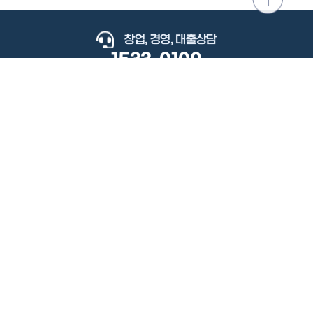
위로
이동
창업, 경영, 대출상담
1533-0100
keyboard_arrow_up
관련사이트
이용약관
개인정보처리방침
저작권정책
책임의한계와법적고지
이메일무단수집거부
도로명주소안내
원격지원
사용자 매뉴얼
(우) 34077 대전광역시 유성구 지족로364번길 92 2층 소상공인시장진흥공단.
사업자 등록번호: 305-82-21570
대표전화: 1533-0100(소상공인 통합콜센터), 1357(중소기업 통합콜센터)
Copyright 2022 SEMAS, All Right Reserved.