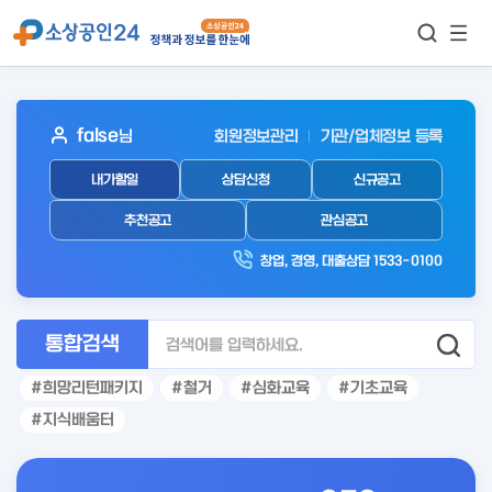
모바
통합검색
메뉴
이동
보기
아
false
님
회원정보관리
기관/업체정보 등록
웃
내가할일
상담신청
신규공고
로
그
추천공고
관심공고
인
창업, 경영, 대출상담 1533-0100
후
통합검색
희망리턴패키지
철거
심화교육
기초교육
지식배움터