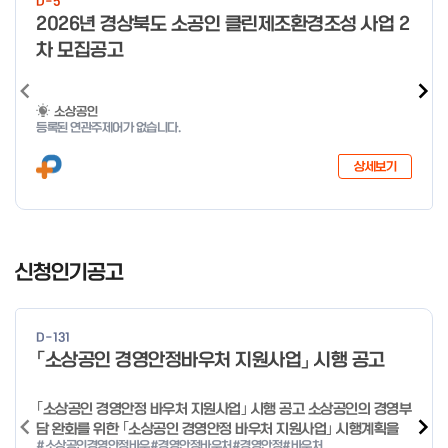
D-5
미만 → 1시간 60분 이상 → 1.5시간
o
2026년 경상북도 소공인 클린제조환경조성 사업 2
f
차 모집공고
4
소상공인
등록된 연관주제어가 없습니다.
상세보기
I
t
신청인기공고
e
m
1
D-131
o
「소상공인 경영안정바우처 지원사업」 시행 공고
f
4
｢소상공인 경영안정 바우처 지원사업｣ 시행 공고 소상공인의 경영부
담 완화를 위한 ｢소상공인 경영안정 바우처 지원사업｣ 시행계획을
#소상공인경영안정바우
#경영안정바우처
#경영안정
#바우처