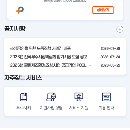
등록된 연관주제어가 없습니다.
상세보기
공지사항
I
공
t
지
사
e
항
소상공인을 위한 노동조합 사례집 배포
2026-07-29
m
더
2
2026년 전국우수시장박람회 참가시장 모집 공고
2026-07-24
보
기
o
2026년 클린제조환경조성 사업 공급기업 POOL 안내
2026-05-22
f
자주찾는 서비스
4
우수사례
지원사업 상담
서비스 지원
이용 안내