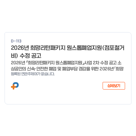
D-113
2026년 희망리턴패키지 원스톱폐업지원(점포철거
비) 수정 공고
2026년 『희망리턴패키지 원스톱폐업지원』사업 2차 수정 공고 소
상공인의 신속·안전한 폐업 및 폐업부담 경감을 위한 2026년「희망
등록된 연관주제어가 없습니다.
리턴패키지 원스톱폐업지원」사업의 추가경정예산 지원 대상 확대에
따른 2차 수정 공고 하오니, 많은 관심과 참여 바랍니다. 2026년 8
상세보기
월 3일 소상공인시장진흥공단 이사장 < 신청·접수 기간 > 세부사업
신청·접수기간 신청·접수처 사업정리 컨설팅 26년 1월 19일 ~ 예산
소진시 희망리턴패키지 홈페이지 (http://hope.sbiz.or.kr ) 법률
자문·채무조정 26년 4월 3일 ~ 예산 소진시 점포철거비 지원 26
년 1월 28일 ~ 예산 소진시 소상공인24 홈페이지 (http://sbiz24.
kr) ※ 자세한 내용은 첨부파일 확인 바랍니다.