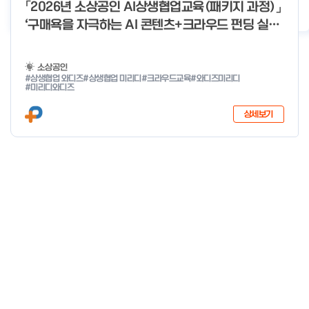
o
「2026년 소상공인 AI상생협업교육(패키지 과정)」
2026년 클린제조환경조성 사업 공급기업 POOL 안내
2026-05-22
f
‘구매욕을 자극하는 AI 콘텐츠+크라우드 펀딩 실전
4
With 미리디&와디즈’ 참여 소상공인 모집 공고
소상공인
#상생협업 와디즈
#상생협업 미리디
#크라우드교육
#와디즈미리디
#미리디와디즈
상세보기