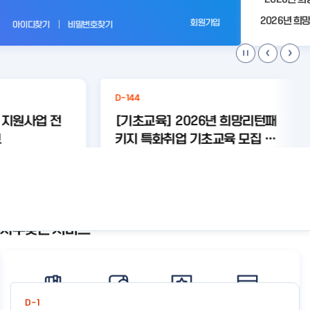
전
회원가입
아이디찾기
비밀번호찾기
D-144
 지원사업 전
[기초교육] 2026년 희망리턴패
고
키지 특화취업 기초교육 모집 수
정 공고
가 없습니다.
등록된 연관주제어가 없습니다.
상세보기
상세보기
자주찾는 서비스
공
지
사
항
더
보
D-1