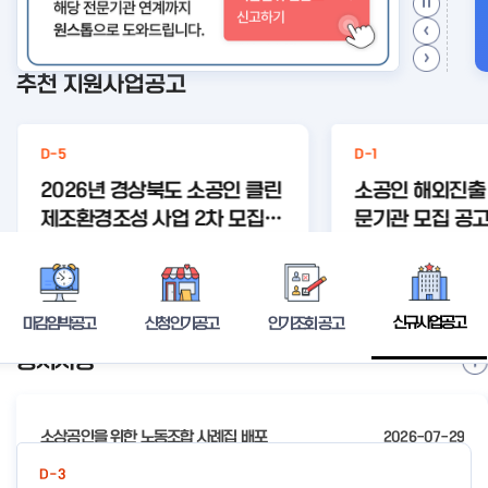
추천 지원사업공고
D-5
D-1
2026년 경상북도 소공인 클린
소공인 해외진출
제조환경조성 사업 2차 모집공
문기관 모집 공
고
등록된 연관주제어가 없습니다.
등록된 연관주제어
상세보기
신규사업공고
마감임박공고
신청인기공고
인기조회 공고
공지사항
I
t
e
소상공인을 위한 노동조합 사례집 배포
2026-07-29
m
2
2026년 전국우수시장박람회 참가시장 모집 공고
2026-07-24
D-3