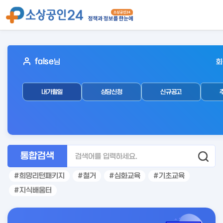
아
false
님
회
웃
로
내가할일
상담신청
신규공고
그
인
후
통합검색
희망리턴패키지
철거
심화교육
기초교육
지식배움터