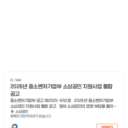
D-144
2026년 중소벤처기업부 소상공인 지원사업 통합
공고
중소벤처기업부 공고 제2025-652호 2026년 중소벤처기업부
소상공인 지원사업 통합 공고 영세 소상공인의 경영 부담을 줄이고,
유망 소상공인의 성장 가능성을 극대화하기 위해 �2026년 소상공
소상공인
등록된 연관주제어가 없습니다.
인 지원사업을 다음과 같이 공고합니다. ※ 7개분야 26개사업 1조
3,410억원 규모(’25년 7개분야 23개사업 8,170억원 규모) 2025
상세보기