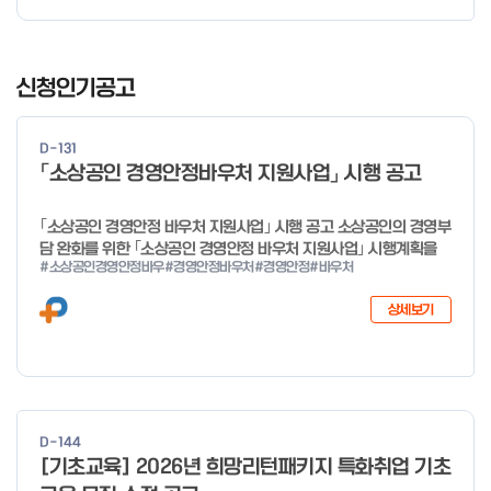
I
t
신청인기공고
e
m
D-131
1
「소상공인 경영안정바우처 지원사업」 시행 공고
o
f
｢소상공인 경영안정 바우처 지원사업｣ 시행 공고 소상공인의 경영부
4
담 완화를 위한 ｢소상공인 경영안정 바우처 지원사업｣ 시행계획을
#소상공인경영안정바우
#경영안정바우처
#경영안정
#바우처
다음과 같이 공고합니다. 2026년 1월 28일 중소벤처기업부장관
상세보기
D-144
[기초교육] 2026년 희망리턴패키지 특화취업 기초