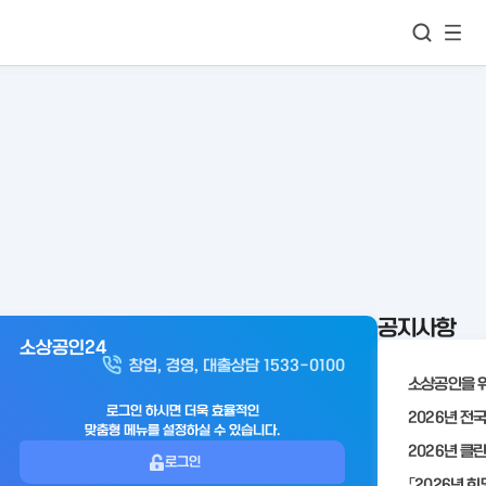
모바
통합검색
메뉴
이동
보기
공지사항
소상공인24
아
창업, 경영, 대출상담 1533-0100
웃
로
로그인 하시면 더욱 효율적인
맞춤형 메뉴를 설정하실 수 있습니다.
그
로그인
인