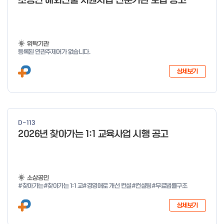
소공인 해외진출 지원사업 전문기관 모집 공고
o
f
4
위탁기관
등록된 연관주제어가 없습니다.
상세보기
D-113
2026년 찾아가는 1:1 교육사업 시행 공고
소상공인
#찾아가는
#찾아가는 1:1 교
#경영애로 개선 컨설
#컨설팅
#무료법률구조
상세보기