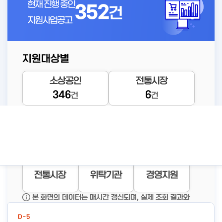
현재 진행 중인
352
건
지원사업공고
지원대상별
D-113
소상공인
전통시장
2026년 찾아가는 1:1 교육사업
346
6
시행 공고
건
건
#경영애
공고바로가기
#찾아가
#찾아가
#무료법
로 개선
#컨설팅
는
는 1:1 교
률구조
컨설
상세보기
자금지원
창업지원
재기지원
전통시장
위탁기관
경영지원
마감임박공고
본 화면의 데이터는 매시간 갱신되며, 실제 조회 결과와
일부 차이가 있을 수 있습니다.
D-5