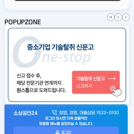
POPUPZONE
소상공인24
창업, 경영, 대출상담 1533-0100
아
로그인 하시면 더욱 효율적인
웃
맞춤형 메뉴를 설정하실 수 있습니다.
로
로그인