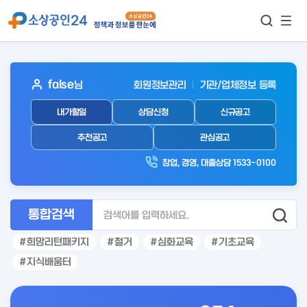
모바
통합검색
메뉴
이동
보기
아
false
님
회원정보관리
기관/업체정보 등록
웃
내가할일
상담신청
신규공고
로
그
추천공고
관심공고
인
창업, 경영, 대출상담 1533-0100
후
통합검색
희망리턴패키지
철거
심화교육
기초교육
지식배움터