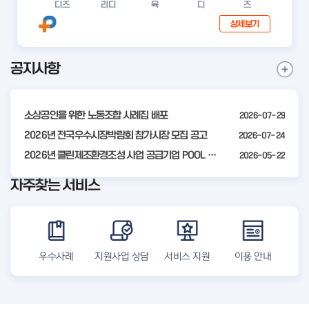
디즈
리디
육
디
즈
공인 모집 공고
상세보기
공지사항
I
공
t
지
사
e
항
소상공인을 위한 노동조합 사례집 배포
2026-07-29
m
더
2
2026년 전국우수시장박람회 참가시장 모집 공고
2026-07-24
보
기
o
2026년 클린제조환경조성 사업 공급기업 POOL 안내
2026-05-22
f
자주찾는 서비스
4
우수사례
지원사업 상담
서비스 지원
이용 안내