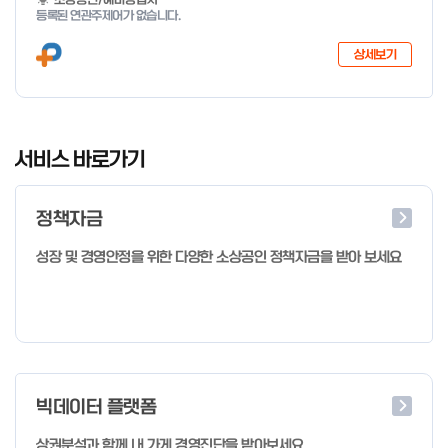
지 특화취업지원」 사업을 다음과 같이 공고합니다. '26.6.2(화)은
등록된 연관주제어가 없습니다.
익일인 6.3(수) 선거로 인해 서류검토가 불가함에 따라 기초교육
모집을 진행하지 않음을 안내드립니다. (6/3 모집 재개) □ 사업명:
상세보기
희망리턴패키지 특화취업지원 □ 지원대상: 폐업(예정) 소상공인
□ 신청기간 : 2026.1.20.(화) ~ 사업 종료 시 까지 * 기초교육의
경우 매주 일, 월, 화, 수, 목 신청·접수 가능 ** 기초교육 신청 가능
일 오전 9시 접수 가능하며, 정원 초과 시 다음 회차 신청 요망 ※자
I
세한 사항은 공고문 참고 2026년 2월 5일 소상공인시장진흥공단
t
서비스 바로가기
이사장 ※ 문의처 ※ - 사업문의 : 1533-0100(소상공인 통합콜센
e
터) - 시스템 문의(오류 등) : 1644-5302 ** 기초교육 수료 인정
m
기준 안내 ** 기초교육 1과목 당 1시간 또는 1.5시간으로 인정(최소
정책자금
1
10시간 이상 수강 필요) 30분 미만 → 0.5시간 30분 이상 ~ 60분
미만 → 1시간 60분 이상 → 1.5시간
o
성장 및 경영안정을 위한 다양한 소상공인 정책자금을 받아 보세요
f
4
빅데이터 플랫폼
상권분석과 함께 내 가게 경영진단을 받아보세요