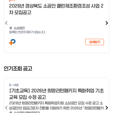
D-7
o
2026년 경상북도 소공인 클린제조환경조성 사업 2
f
차 모집공고
4
소상공인
등록된 연관주제어가 없습니다.
상세보기
I
t
인기조회 공고
e
m
1
D-146
o
[기초교육] 2026년 희망리턴패키지 특화취업 기초
f
교육 모집 수정 공고
4
2026년 희망리턴패키지 특화취업지원 소상공인 모집 수정 공고 소
상공인의 임금근로자 전환을 지원하기 위한 2026년 「희망리턴패키
소상공인/예비창업자