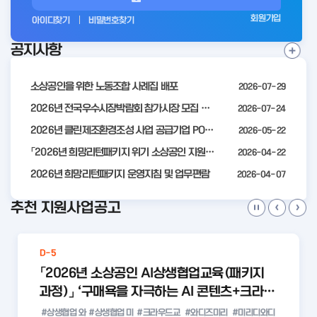
그
회원가입
아이디찾기
비밀번호찾기
인
공지사항
전
공
지
사
소상공인을 위한 노동조합 사례집 배포
2026-07-29
항
더
2026년 전국우수시장박람회 참가시장 모집 공고
2026-07-24
보
2026년 클린제조환경조성 사업 공급기업 POOL 안내
2026-05-22
기
「2026년 희망리턴패키지 위기 소상공인 지원」모집 통합 2차 수정 공고
2026-04-22
2026년 희망리턴패키지 운영지침 및 업무편람
2026-04-07
추천 지원사업공고
D-5
「2026년 소상공인 AI상생협업교육(패키지
과정)」 ‘구매욕을 자극하는 AI 콘텐츠+크라우
드 펀딩 실전 with 미리디&와디즈’ 참여 소상
#상생협업 와
#상생협업 미
#크라우드교
#와디즈미리
#미리디와디