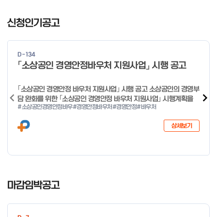
I
t
신청인기공고
e
m
1
D-134
o
「소상공인 경영안정바우처 지원사업」 시행 공고
f
4
｢소상공인 경영안정 바우처 지원사업｣ 시행 공고 소상공인의 경영부
담 완화를 위한 ｢소상공인 경영안정 바우처 지원사업｣ 시행계획을
#소상공인경영안정바우
#경영안정바우처
#경영안정
#바우처
다음과 같이 공고합니다. 2026년 1월 28일 중소벤처기업부장관
상세보기
I
t
마감임박공고
e
m
1