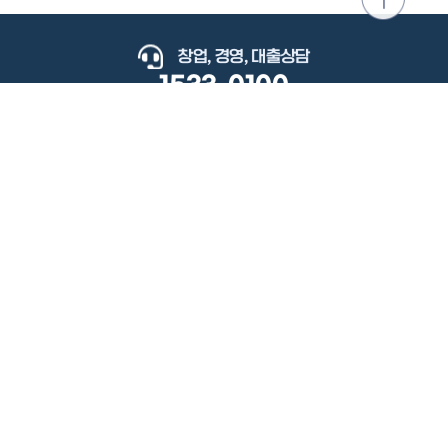
위로
이동
창업, 경영, 대출상담
1533-0100
keyboard_arrow_up
관련사이트
이용약관
개인정보처리방침
저작권정책
책임의한계와법적고지
이메일무단수집거부
도로명주소안내
원격지원
사용자 매뉴얼
(우) 34077 대전광역시 유성구 지족로364번길 92 2층 소상공인시장진흥공단.
사업자 등록번호: 305-82-21570
대표전화: 1533-0100(소상공인 통합콜센터), 1357(중소기업 통합콜센터)
Copyright 2022 SEMAS, All Right Reserved.