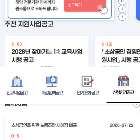
추천 지원사업공고
D-113
D-132
2026년 찾아가는 1:1 교육사업
「소상공인 경영
시행 공고
원사업」 시행 공
#경영애
#소상공인
#찾아가
#찾아가
#무료법
#경영안정
로 개선
#컨설팅
경영안정바
는
는 1:1 교
률구조
바우처
컨설
우
상세보기
신청인기공고
신규사업공고
마감임박공고
인기조회 공고
공지사항
I
t
e
소상공인을 위한 노동조합 사례집 배포
2026-07-29
m
2
2026년 전국우수시장박람회 참가시장 모집 공고
2026-07-24
D-5