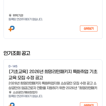
위탁기관
등록된 연관주제어가 없습니다.
상세보기
I
t
인기조회 공고
e
m
D-145
1
[기초교육] 2026년 희망리턴패키지 특화취업 기초
o
교육 모집 수정 공고
f
2026년 희망리턴패키지 특화취업지원 소상공인 모집 수정 공고 소
4
상공인의 임금근로자 전환을 지원하기 위한 2026년 「희망리턴패키
지 특화취업지원」 사업을 다음과 같이 공고합니다. '26.6.2(화)은
소상공인/예비창업자
등록된 연관주제어가 없습니다.
익일인 6.3(수) 선거로 인해 서류검토가 불가함에 따라 기초교육
모집을 진행하지 않음을 안내드립니다. (6/3 모집 재개) □ 사업명:
상세보기