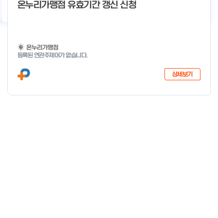
기
우수사례
지원사업 상담
서비스 지원
이용 안내
온누리가맹점 유효기간 갱신 신청
온누리가맹점
등록된 연관주제어가 없습니다.
상세보기