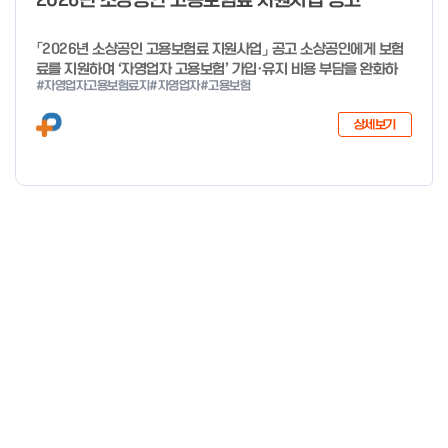
2026년 소상공인 고용보험료 지원사업 공고
「2026년 소상공인 고용보험료 지원사업」 공고 소상공인에게 보험
료를 지원하여 ‘자영업자 고용보험’ 가입·유지 비용 부담을 완화하
#자영업자고용보험료지
#자영업자
#고용보험
고, 사회안전망으로 편입을 촉진하고자「2026년 소상공인 고용보험
료 지원사업」을 다음과 같이 공고합니다. 2025년 12월 29일 중소
상세보기
벤처기업부 장관 자세한 사항은 첨부파일을 확인하여 주시기 바랍니
다.