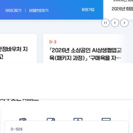
전
회원가입
아이디찾기
비밀번호찾기
D-3
안정바우처 지
「2026년 소상공인 AI상생협업교
고
육(패키지 과정)」 ‘구매욕을 자극
하는 AI 콘텐츠+크라우드 펀딩 실
#상생협
#상생협
#크라우
#와디즈
#미리디
#경영안정
#바우처
업 와디즈
업 미리디
드교육
미리디
와디즈
전 with 미리디&와디즈’ 참여 소
상세보기
상세보기
상공인 모집 공고
자주찾는 서비스
공
지
사
항
더
보
D-509