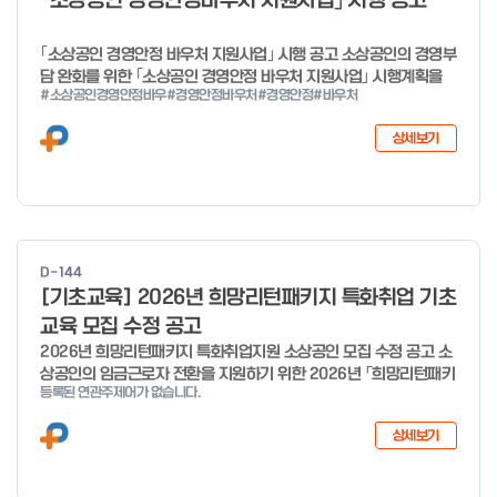
「소상공인 경영안정바우처 지원사업」 시행 공고
o
f
｢소상공인 경영안정 바우처 지원사업｣ 시행 공고 소상공인의 경영부
4
담 완화를 위한 ｢소상공인 경영안정 바우처 지원사업｣ 시행계획을
#소상공인경영안정바우
#경영안정바우처
#경영안정
#바우처
다음과 같이 공고합니다. 2026년 1월 28일 중소벤처기업부장관
상세보기
D-144
[기초교육] 2026년 희망리턴패키지 특화취업 기초
교육 모집 수정 공고
2026년 희망리턴패키지 특화취업지원 소상공인 모집 수정 공고 소
상공인의 임금근로자 전환을 지원하기 위한 2026년 「희망리턴패키
등록된 연관주제어가 없습니다.
지 특화취업지원」 사업을 다음과 같이 공고합니다. '26.6.2(화)은
익일인 6.3(수) 선거로 인해 서류검토가 불가함에 따라 기초교육
상세보기
모집을 진행하지 않음을 안내드립니다. (6/3 모집 재개) □ 사업명:
희망리턴패키지 특화취업지원 □ 지원대상: 폐업(예정) 소상공인
□ 신청기간 : 2026.1.20.(화) ~ 사업 종료 시 까지 * 기초교육의