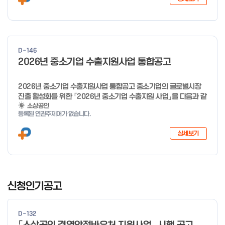
희망리턴패키지 특화취업지원 □ 지원대상: 폐업(예정) 소상공인
□ 신청기간 : 2026.1.20.(화) ~ 사업 종료 시 까지 * 기초교육의
경우 매주 일, 월, 화, 수, 목 신청·접수 가능 ** 기초교육 신청 가능
일 오전 9시 접수 가능하며, 정원 초과 시 다음 회차 신청 요망 ※자
세한 사항은 공고문 참고 2026년 2월 5일 소상공인시장진흥공단
D-146
이사장 ※ 문의처 ※ - 사업문의 : 1533-0100(소상공인 통합콜센
2026년 중소기업 수출지원사업 통합공고
터) - 시스템 문의(오류 등) : 1644-5302 ** 기초교육 수료 인정
기준 안내 ** 기초교육 1과목 당 1시간 또는 1.5시간으로 인정(최소
10시간 이상 수강 필요) 30분 미만 → 0.5시간 30분 이상 ~ 60분
2026년 중소기업 수출지원사업 통합공고 중소기업의 글로벌시장
미만 → 1시간 60분 이상 → 1.5시간
진출 활성화를 위한 「2026년 중소기업 수출지원 사업」을 다음과 같
이 공고합니다. 2025년 12월 10일 중 소 벤 처 기 업 부 장관 ※ 문
소상공인
등록된 연관주제어가 없습니다.
의처 ※ - 사업문의 : 1357 - 시스템 문의(오류 등) : 1644-5302
상세보기
I
t
신청인기공고
e
m
D-132
1