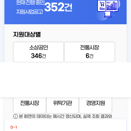
현재 진행 중인
352
건
지원사업공고
지원대상별
D-509
소상공인
전통시장
온누리가맹점 유효기간 갱신
346
6
건
건
신청
공고바로가기
등록된 연관주제어가 없습니다.
상세보기
자금지원
창업지원
재기지원
전통시장
위탁기관
경영지원
신규사업공고
본 화면의 데이터는 매시간 갱신되며, 실제 조회 결과와
일부 차이가 있을 수 있습니다.
D-1