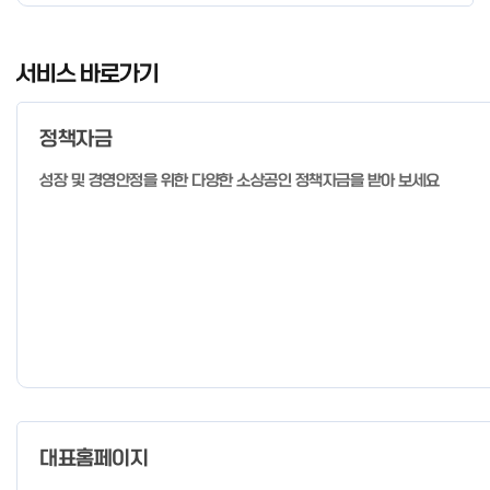
경우 매주 일, 월, 화, 수, 목 신청·접수 가능 ** 기초교육 신청 가능
일 오전 9시 접수 가능하며, 정원 초과 시 다음 회차 신청 요망 ※자
I
세한 사항은 공고문 참고 2026년 2월 5일 소상공인시장진흥공단
t
서비스 바로가기
이사장 ※ 문의처 ※ - 사업문의 : 1533-0100(소상공인 통합콜센
e
터) - 시스템 문의(오류 등) : 1644-5302 ** 기초교육 수료 인정
m
기준 안내 ** 기초교육 1과목 당 1시간 또는 1.5시간으로 인정(최소
정책자금
1
10시간 이상 수강 필요) 30분 미만 → 0.5시간 30분 이상 ~ 60분
미만 → 1시간 60분 이상 → 1.5시간
o
성장 및 경영안정을 위한 다양한 소상공인 정책자금을 받아 보세요
f
4
대표홈페이지