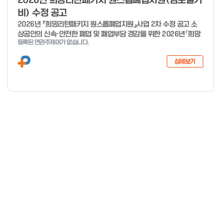
2026년 희망리턴패키지 원스톱폐업지원(점포철거
비) 수정 공고
2026년 『희망리턴패키지 원스톱폐업지원』사업 2차 수정 공고 소
상공인의 신속·안전한 폐업 및 폐업부담 경감을 위한 2026년「희망
등록된 연관주제어가 없습니다.
리턴패키지 원스톱폐업지원」사업의 추가경정예산 지원 대상 확대에
따른 2차 수정 공고 하오니, 많은 관심과 참여 바랍니다. 2026년 8
상세보기
월 3일 소상공인시장진흥공단 이사장 < 신청·접수 기간 > 세부사업
신청·접수기간 신청·접수처 사업정리 컨설팅 26년 1월 19일 ~ 예산
소진시 희망리턴패키지 홈페이지 (http://hope.sbiz.or.kr ) 법률
자문·채무조정 26년 4월 3일 ~ 예산 소진시 점포철거비 지원 26
년 1월 28일 ~ 예산 소진시 소상공인24 홈페이지 (http://sbiz24.
kr) ※ 자세한 내용은 첨부파일 확인 바랍니다.