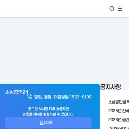
모바
통합검색
메뉴
이동
보기
공지사항
소상공인24
아
창업, 경영, 대출상담 1533-0100
웃
로
로그인 하시면 더욱 효율적인
맞춤형 메뉴를 설정하실 수 있습니다.
그
로그인
인