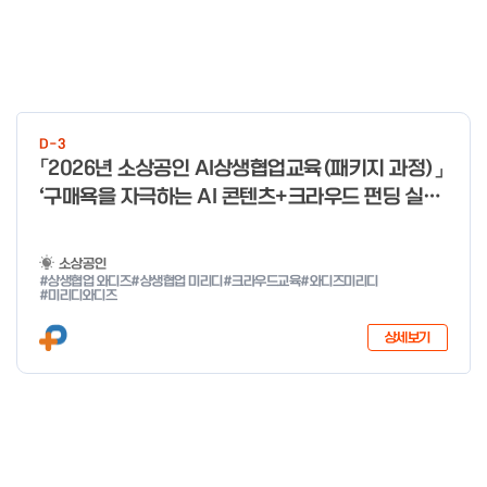
D-3
「2026년 소상공인 AI상생협업교육(패키지 과정)」
‘구매욕을 자극하는 AI 콘텐츠+크라우드 펀딩 실전
With 미리디&와디즈’ 참여 소상공인 모집 공고
소상공인
#상생협업 와디즈
#상생협업 미리디
#크라우드교육
#와디즈미리디
#미리디와디즈
상세보기