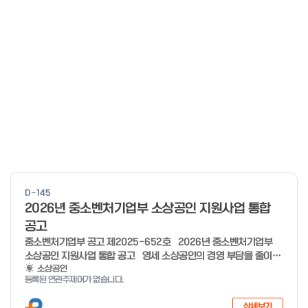
D-145
2026년 중소벤처기업부 소상공인 지원사업 통합
공고
중소벤처기업부 공고 제2025-652호 2026년 중소벤처기업부
소상공인 지원사업 통합 공고 영세 소상공인의 경영 부담을 줄이고,
유망 소상공인의 성장 가능성을 극대화하기 위해 �2026년 소상공
소상공인
등록된 연관주제어가 없습니다.
인 지원사업을 다음과 같이 공고합니다. ※ 7개분야 26개사업 1조
3,410억원 규모(’25년 7개분야 23개사업 8,170억원 규모) 2025
상세보기