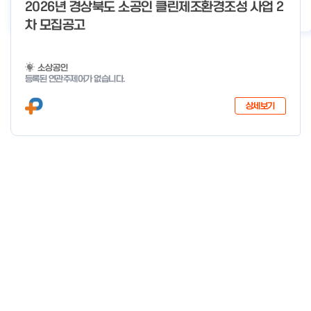
o
2026년 경상북도 소공인 클린제조환경조성 사업 2
2026년 클린제조환경조성 사업 공급기업 POOL 안내
2026-05-22
f
차 모집공고
4
소상공인
등록된 연관주제어가 없습니다.
상세보기