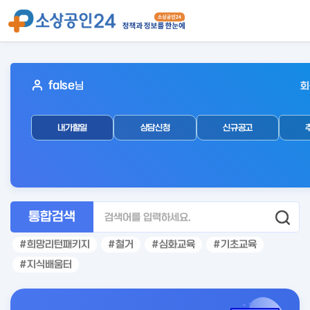
아
false
님
회
웃
로
내가할일
상담신청
신규공고
그
인
후
통합검색
희망리턴패키지
철거
심화교육
기초교육
지식배움터