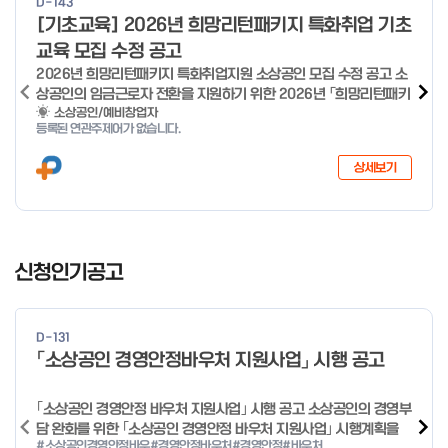
D-143
o
[기초교육] 2026년 희망리턴패키지 특화취업 기초
f
교육 모집 수정 공고
4
2026년 희망리턴패키지 특화취업지원 소상공인 모집 수정 공고 소
상공인의 임금근로자 전환을 지원하기 위한 2026년 「희망리턴패키
지 특화취업지원」 사업을 다음과 같이 공고합니다. '26.6.2(화)은
소상공인/예비창업자
등록된 연관주제어가 없습니다.
익일인 6.3(수) 선거로 인해 서류검토가 불가함에 따라 기초교육
모집을 진행하지 않음을 안내드립니다. (6/3 모집 재개) □ 사업명:
상세보기
희망리턴패키지 특화취업지원 □ 지원대상: 폐업(예정) 소상공인
□ 신청기간 : 2026.1.20.(화) ~ 사업 종료 시 까지 * 기초교육의
경우 매주 일, 월, 화, 수, 목 신청·접수 가능 ** 기초교육 신청 가능
일 오전 9시 접수 가능하며, 정원 초과 시 다음 회차 신청 요망 ※자
I
세한 사항은 공고문 참고 2026년 2월 5일 소상공인시장진흥공단
t
신청인기공고
이사장 ※ 문의처 ※ - 사업문의 : 1533-0100(소상공인 통합콜센
e
터) - 시스템 문의(오류 등) : 1644-5302 ** 기초교육 수료 인정
m
기준 안내 ** 기초교육 1과목 당 1시간 또는 1.5시간으로 인정(최소
1
10시간 이상 수강 필요) 30분 미만 → 0.5시간 30분 이상 ~ 60분
D-131
미만 → 1시간 60분 이상 → 1.5시간
o
「소상공인 경영안정바우처 지원사업」 시행 공고
f
4
｢소상공인 경영안정 바우처 지원사업｣ 시행 공고 소상공인의 경영부
담 완화를 위한 ｢소상공인 경영안정 바우처 지원사업｣ 시행계획을
#소상공인경영안정바우
#경영안정바우처
#경영안정
#바우처