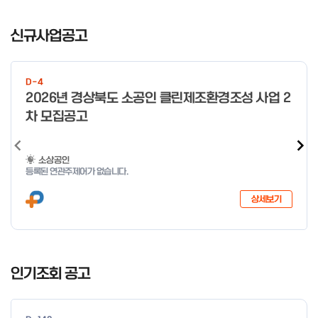
I
t
신규사업공고
e
m
1
D-4
o
2026년 경상북도 소공인 클린제조환경조성 사업 2
f
차 모집공고
3
소상공인
등록된 연관주제어가 없습니다.
상세보기
I
t
인기조회 공고
e
m
1