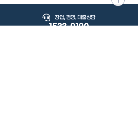
위로
이동
창업, 경영, 대출상담
1533-0100
keyboard_arrow_up
관련사이트
이용약관
개인정보처리방침
저작권정책
책임의한계와법적고지
이메일무단수집거부
도로명주소안내
원격지원
사용자 매뉴얼
(우) 34077 대전광역시 유성구 지족로364번길 92 2층 소상공인시장진흥공단.
사업자 등록번호: 305-82-21570
대표전화: 1533-0100(소상공인 통합콜센터), 1357(중소기업 통합콜센터)
Copyright 2022 SEMAS, All Right Reserved.