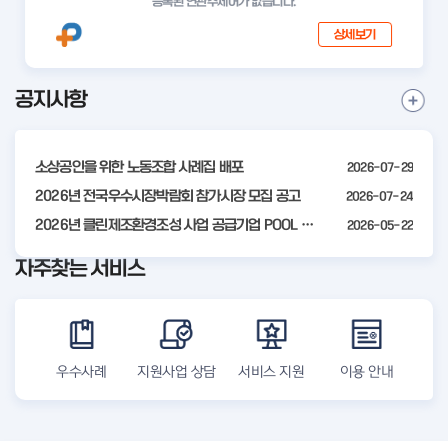
등록된 연관주제어가 없습니다.
상세보기
공지사항
I
공
t
지
사
e
항
소상공인을 위한 노동조합 사례집 배포
2026-07-29
m
더
2
2026년 전국우수시장박람회 참가시장 모집 공고
2026-07-24
보
기
o
2026년 클린제조환경조성 사업 공급기업 POOL 안내
2026-05-22
f
자주찾는 서비스
4
우수사례
지원사업 상담
서비스 지원
이용 안내