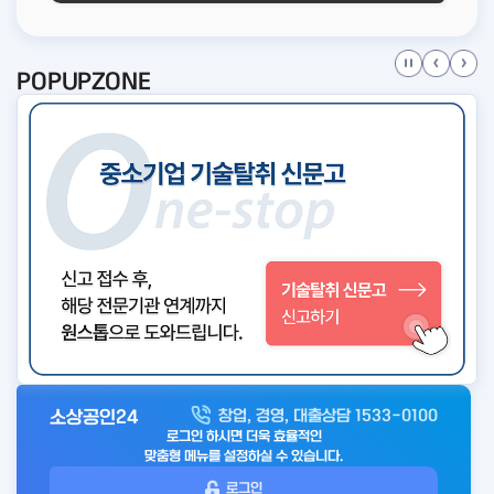
POPUPZONE
소상공인24
창업, 경영, 대출상담 1533-0100
아
로그인 하시면 더욱 효율적인
웃
맞춤형 메뉴를 설정하실 수 있습니다.
로
로그인