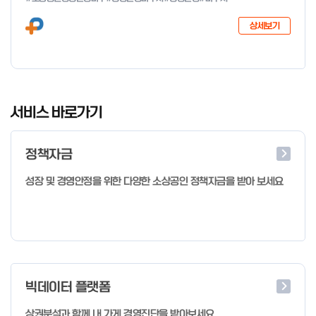
다음과 같이 공고합니다. 2026년 1월 28일 중소벤처기업부장관
상세보기
I
t
서비스 바로가기
e
m
정책자금
1
o
성장 및 경영안정을 위한 다양한 소상공인 정책자금을 받아 보세요
f
4
빅데이터 플랫폼
상권분석과 함께 내 가게 경영진단을 받아보세요