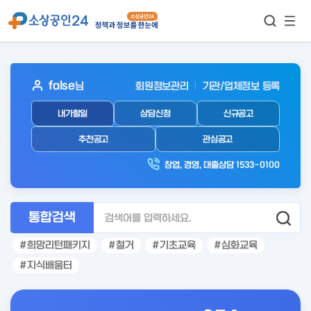
모바
통합검색
메뉴
이동
보기
아
false
님
회원정보관리
기관/업체정보 등록
웃
내가할일
상담신청
신규공고
로
그
추천공고
관심공고
인
창업, 경영, 대출상담 1533-0100
후
통합검색
희망리턴패키지
철거
기초교육
심화교육
지식배움터