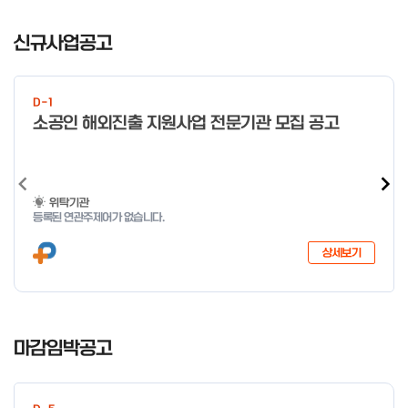
I
t
신규사업공고
e
m
1
D-1
o
소공인 해외진출 지원사업 전문기관 모집 공고
f
4
위탁기관
등록된 연관주제어가 없습니다.
상세보기
I
t
마감임박공고
e
m
1