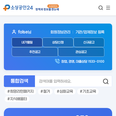
모바
통합검색
메뉴
이동
보기
아
false
님
회원정보관리
기관/업체정보 등록
웃
내가할일
상담신청
신규공고
로
그
추천공고
관심공고
인
창업, 경영, 대출상담 1533-0100
후
통합검색
희망리턴패키지
철거
심화교육
기초교육
지식배움터