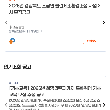
D-5
o
2026년 경상북도 소공인 클린제조환경조성 사업 2
f
차 모집공고
4
소상공인
등록된 연관주제어가 없습니다.
상세보기
I
t
인기조회 공고
e
m
1
D-144
o
[기초교육] 2026년 희망리턴패키지 특화취업 기초
f
교육 모집 수정 공고
4
2026년 희망리턴패키지 특화취업지원 소상공인 모집 수정 공고 소
상공인의 임금근로자 전환을 지원하기 위한 2026년 「희망리턴패키
소상공인/예비창업자