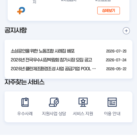
지
상세보기
공지사항
I
공
t
지
사
e
항
소상공인을 위한 노동조합 사례집 배포
2026-07-29
m
더
2
2026년 전국우수시장박람회 참가시장 모집 공고
2026-07-24
보
기
o
2026년 클린제조환경조성 사업 공급기업 POOL 안내
2026-05-22
f
자주찾는 서비스
4
우수사례
지원사업 상담
서비스 지원
이용 안내