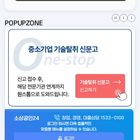
POPUPZONE
소상공인24
창업, 경영, 대출상담 1533-0100
아
로그인 하시면 더욱 효율적인
웃
맞춤형 메뉴를 설정하실 수 있습니다.
로
로그인