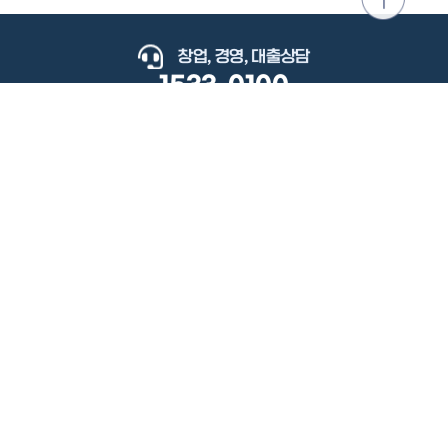
위로
이동
창업, 경영, 대출상담
1533-0100
keyboard_arrow_up
관련사이트
이용약관
개인정보처리방침
저작권정책
책임의한계와법적고지
이메일무단수집거부
도로명주소안내
원격지원
사용자 매뉴얼
(우) 34077 대전광역시 유성구 지족로364번길 92 2층 소상공인시장진흥공단.
사업자 등록번호: 305-82-21570
대표전화: 1533-0100(소상공인 통합콜센터), 1357(중소기업 통합콜센터)
Copyright 2022 SEMAS, All Right Reserved.