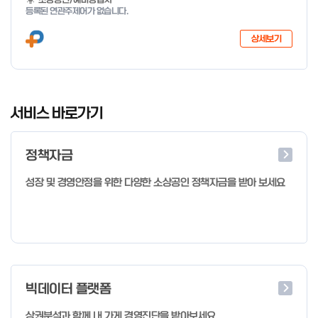
지 특화취업지원」 사업을 다음과 같이 공고합니다. '26.6.2(화)은
등록된 연관주제어가 없습니다.
익일인 6.3(수) 선거로 인해 서류검토가 불가함에 따라 기초교육
모집을 진행하지 않음을 안내드립니다. (6/3 모집 재개) □ 사업명:
상세보기
희망리턴패키지 특화취업지원 □ 지원대상: 폐업(예정) 소상공인
□ 신청기간 : 2026.1.20.(화) ~ 사업 종료 시 까지 * 기초교육의
경우 매주 일, 월, 화, 수, 목 신청·접수 가능 ** 기초교육 신청 가능
일 오전 9시 접수 가능하며, 정원 초과 시 다음 회차 신청 요망 ※자
I
세한 사항은 공고문 참고 2026년 2월 5일 소상공인시장진흥공단
t
서비스 바로가기
이사장 ※ 문의처 ※ - 사업문의 : 1533-0100(소상공인 통합콜센
e
터) - 시스템 문의(오류 등) : 1644-5302 ** 기초교육 수료 인정
m
기준 안내 ** 기초교육 1과목 당 1시간 또는 1.5시간으로 인정(최소
정책자금
1
10시간 이상 수강 필요) 30분 미만 → 0.5시간 30분 이상 ~ 60분
미만 → 1시간 60분 이상 → 1.5시간
o
성장 및 경영안정을 위한 다양한 소상공인 정책자금을 받아 보세요
f
4
빅데이터 플랫폼
상권분석과 함께 내 가게 경영진단을 받아보세요