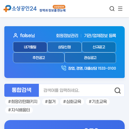
모바
통합검색
메뉴
이동
보기
아
false
님
회원정보관리
기관/업체정보 등록
웃
내가할일
상담신청
신규공고
로
그
추천공고
관심공고
인
창업, 경영, 대출상담 1533-0100
후
통합검색
희망리턴패키지
철거
심화교육
기초교육
지식배움터