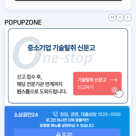
POPUPZONE
소상공인24
창업, 경영, 대출상담 1533-0100
아
로그인 하시면 더욱 효율적인
웃
맞춤형 메뉴를 설정하실 수 있습니다.
로
로그인