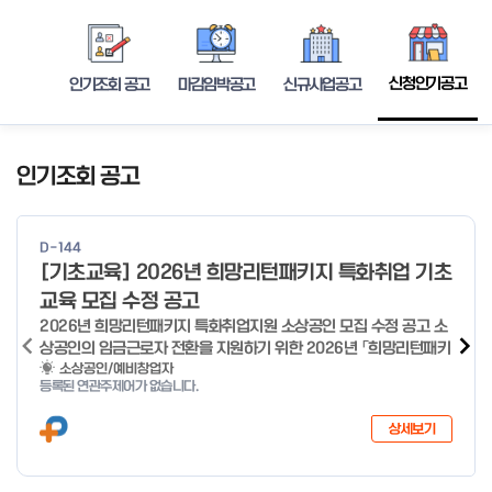
신청인기공고
인기조회 공고
마감임박공고
신규사업공고
인기조회 공고
D-144
[기초교육] 2026년 희망리턴패키지 특화취업 기초
교육 모집 수정 공고
2026년 희망리턴패키지 특화취업지원 소상공인 모집 수정 공고 소
상공인의 임금근로자 전환을 지원하기 위한 2026년 「희망리턴패키
지 특화취업지원」 사업을 다음과 같이 공고합니다. '26.6.2(화)은
소상공인/예비창업자
등록된 연관주제어가 없습니다.
익일인 6.3(수) 선거로 인해 서류검토가 불가함에 따라 기초교육
모집을 진행하지 않음을 안내드립니다. (6/3 모집 재개) □ 사업명:
상세보기
희망리턴패키지 특화취업지원 □ 지원대상: 폐업(예정) 소상공인
□ 신청기간 : 2026.1.20.(화) ~ 사업 종료 시 까지 * 기초교육의
경우 매주 일, 월, 화, 수, 목 신청·접수 가능 ** 기초교육 신청 가능