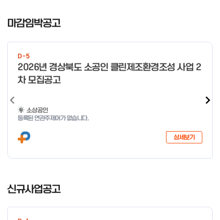
일 오전 9시 접수 가능하며, 정원 초과 시 다음 회차 신청 요망 ※자
I
세한 사항은 공고문 참고 2026년 2월 5일 소상공인시장진흥공단
t
마감임박공고
이사장 ※ 문의처 ※ - 사업문의 : 1533-0100(소상공인 통합콜센
e
터) - 시스템 문의(오류 등) : 1644-5302 ** 기초교육 수료 인정
m
기준 안내 ** 기초교육 1과목 당 1시간 또는 1.5시간으로 인정(최소
1
10시간 이상 수강 필요) 30분 미만 → 0.5시간 30분 이상 ~ 60분
D-5
미만 → 1시간 60분 이상 → 1.5시간
o
2026년 경상북도 소공인 클린제조환경조성 사업 2
f
차 모집공고
4
소상공인
등록된 연관주제어가 없습니다.
상세보기
I
t
신규사업공고
e
m
1