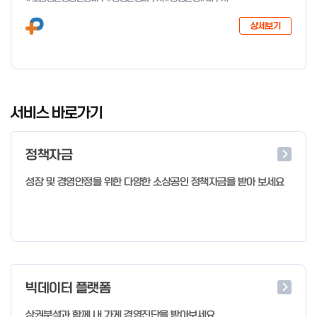
다음과 같이 공고합니다. 2026년 1월 28일 중소벤처기업부장관
상세보기
I
t
서비스 바로가기
e
m
정책자금
1
o
성장 및 경영안정을 위한 다양한 소상공인 정책자금을 받아 보세요
f
4
빅데이터 플랫폼
상권분석과 함께 내 가게 경영진단을 받아보세요