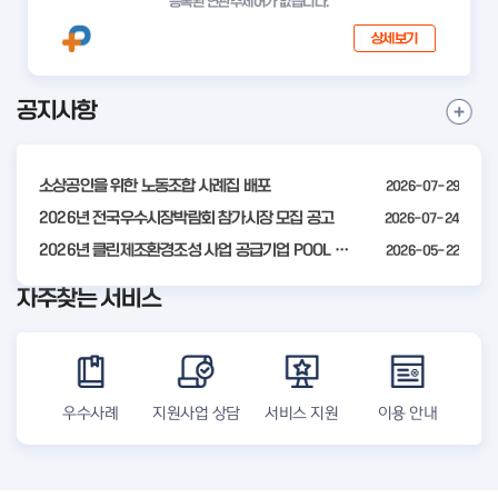
등록된 연관주제어가 없습니다.
상세보기
공지사항
I
공
t
지
사
e
항
소상공인을 위한 노동조합 사례집 배포
2026-07-29
m
더
2
2026년 전국우수시장박람회 참가시장 모집 공고
2026-07-24
보
기
o
2026년 클린제조환경조성 사업 공급기업 POOL 안내
2026-05-22
f
자주찾는 서비스
4
우수사례
지원사업 상담
서비스 지원
이용 안내