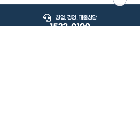
위로
이동
창업, 경영, 대출상담
1533-0100
keyboard_arrow_up
관련사이트
이용약관
개인정보처리방침
저작권정책
책임의한계와법적고지
이메일무단수집거부
도로명주소안내
원격지원
사용자 매뉴얼
(우) 34077 대전광역시 유성구 지족로364번길 92 2층 소상공인시장진흥공단.
사업자 등록번호: 305-82-21570
대표전화: 1533-0100(소상공인 통합콜센터), 1357(중소기업 통합콜센터)
Copyright 2022 SEMAS, All Right Reserved.