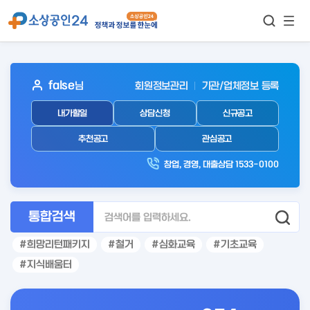
모바
통합검색
메뉴
이동
보기
아
false
님
회원정보관리
기관/업체정보 등록
웃
내가할일
상담신청
신규공고
로
그
추천공고
관심공고
인
창업, 경영, 대출상담 1533-0100
후
통합검색
희망리턴패키지
철거
심화교육
기초교육
지식배움터