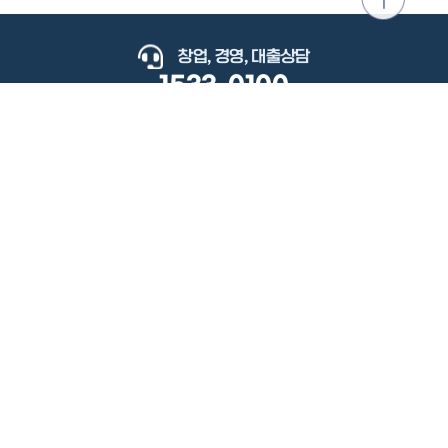
위로
이동
창업, 경영, 대출상담
1533-0100
keyboard_arrow_up
관련사이트
이용약관
개인정보처리방침
저작권정책
책임의한계와법적고지
이메일무단수집거부
도로명주소안내
원격지원
사용자 매뉴얼
(우) 34077 대전광역시 유성구 지족로364번길 92 2층 소상공인시장진흥공단.
사업자 등록번호: 305-82-21570
대표전화: 1533-0100(소상공인 통합콜센터), 1357(중소기업 통합콜센터)
Copyright 2022 SEMAS, All Right Reserved.