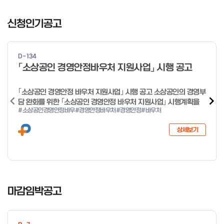
일 오전 9시 접수 가능하며, 정원 초과 시 다음 회차 신청 요망 ※자
I
세한 사항은 공고문 참고 2026년 2월 5일 소상공인시장진흥공단
t
신청인기공고
이사장 ※ 문의처 ※ - 사업문의 : 1533-0100(소상공인 통합콜센
e
터) - 시스템 문의(오류 등) : 1644-5302 ** 기초교육 수료 인정
m
기준 안내 ** 기초교육 1과목 당 1시간 또는 1.5시간으로 인정(최소
1
10시간 이상 수강 필요) 30분 미만 → 0.5시간 30분 이상 ~ 60분
D-134
미만 → 1시간 60분 이상 → 1.5시간
o
「소상공인 경영안정바우처 지원사업」 시행 공고
f
4
｢소상공인 경영안정 바우처 지원사업｣ 시행 공고 소상공인의 경영부
담 완화를 위한 ｢소상공인 경영안정 바우처 지원사업｣ 시행계획을
#소상공인경영안정바우
#경영안정바우처
#경영안정
#바우처
다음과 같이 공고합니다. 2026년 1월 28일 중소벤처기업부장관
상세보기
I
t
마감임박공고
e
m
1