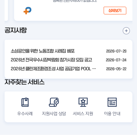
등록된 연관주제어가 없습니다.
상세보기
공지사항
I
공
t
지
사
e
항
소상공인을 위한 노동조합 사례집 배포
2026-07-29
m
더
2
2026년 전국우수시장박람회 참가시장 모집 공고
2026-07-24
보
기
o
2026년 클린제조환경조성 사업 공급기업 POOL 안내
2026-05-22
f
자주찾는 서비스
4
우수사례
지원사업 상담
서비스 지원
이용 안내