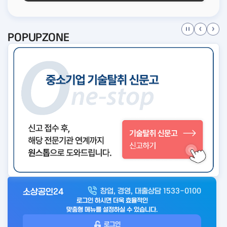
POPUPZONE
소상공인24
창업, 경영, 대출상담 1533-0100
아
로그인 하시면 더욱 효율적인
웃
맞춤형 메뉴를 설정하실 수 있습니다.
로
로그인