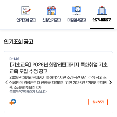
신규사업공고
인기조회 공고
신청인기공고
마감임박공고
인기조회 공고
D-146
[기초교육] 2026년 희망리턴패키지 특화취업 기초
교육 모집 수정 공고
2026년 희망리턴패키지 특화취업지원 소상공인 모집 수정 공고 소
상공인의 임금근로자 전환을 지원하기 위한 2026년 「희망리턴패키
지 특화취업지원」 사업을 다음과 같이 공고합니다. '26.6.2(화)은
소상공인/예비창업자
등록된 연관주제어가 없습니다.
익일인 6.3(수) 선거로 인해 서류검토가 불가함에 따라 기초교육
모집을 진행하지 않음을 안내드립니다. (6/3 모집 재개) □ 사업명:
상세보기
희망리턴패키지 특화취업지원 □ 지원대상: 폐업(예정) 소상공인
□ 신청기간 : 2026.1.20.(화) ~ 사업 종료 시 까지 * 기초교육의
경우 매주 일, 월, 화, 수, 목 신청·접수 가능 ** 기초교육 신청 가능