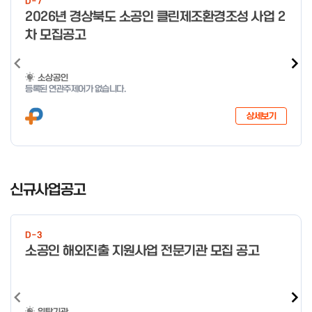
D-7
o
2026년 경상북도 소공인 클린제조환경조성 사업 2
f
차 모집공고
4
소상공인
등록된 연관주제어가 없습니다.
상세보기
I
t
신규사업공고
e
m
1
D-3
o
소공인 해외진출 지원사업 전문기관 모집 공고
f
4
위탁기관