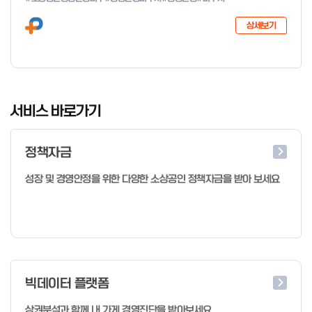
다음과 같이 공고합니다. 2026년 1월 28일 중소벤처기업부장관
상세보기
I
t
서비스 바로가기
e
m
정책자금
1
o
성장 및 경영안정을 위한 다양한 소상공인 정책자금을 받아 보세요
f
4
빅데이터 플랫폼
상권분석과 함께 내 가게 경영진단을 받아보세요