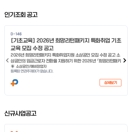
I
t
인기조회 공고
e
m
1
D-146
o
[기초교육] 2026년 희망리턴패키지 특화취업 기초
f
교육 모집 수정 공고
4
2026년 희망리턴패키지 특화취업지원 소상공인 모집 수정 공고 소
상공인의 임금근로자 전환을 지원하기 위한 2026년 「희망리턴패키
지 특화취업지원」 사업을 다음과 같이 공고합니다. '26.6.2(화)은
소상공인/예비창업자
등록된 연관주제어가 없습니다.
익일인 6.3(수) 선거로 인해 서류검토가 불가함에 따라 기초교육
모집을 진행하지 않음을 안내드립니다. (6/3 모집 재개) □ 사업명:
상세보기
희망리턴패키지 특화취업지원 □ 지원대상: 폐업(예정) 소상공인
□ 신청기간 : 2026.1.20.(화) ~ 사업 종료 시 까지 * 기초교육의
경우 매주 일, 월, 화, 수, 목 신청·접수 가능 ** 기초교육 신청 가능
일 오전 9시 접수 가능하며, 정원 초과 시 다음 회차 신청 요망 ※자
I
세한 사항은 공고문 참고 2026년 2월 5일 소상공인시장진흥공단
t
신규사업공고
이사장 ※ 문의처 ※ - 사업문의 : 1533-0100(소상공인 통합콜센
e
터) - 시스템 문의(오류 등) : 1644-5302 ** 기초교육 수료 인정
m
기준 안내 ** 기초교육 1과목 당 1시간 또는 1.5시간으로 인정(최소
1
10시간 이상 수강 필요) 30분 미만 → 0.5시간 30분 이상 ~ 60분