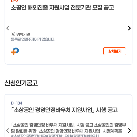
D-3
미만 → 1시간 60분 이상 → 1.5시간
o
소공인 해외진출 지원사업 전문기관 모집 공고
f
4
위탁기관
등록된 연관주제어가 없습니다.
상세보기
I
t
신청인기공고
e
m
1
D-134
o
「소상공인 경영안정바우처 지원사업」 시행 공고
f
4
｢소상공인 경영안정 바우처 지원사업｣ 시행 공고 소상공인의 경영부
담 완화를 위한 ｢소상공인 경영안정 바우처 지원사업｣ 시행계획을
#소상공인경영안정바우
#경영안정바우처
#경영안정
#바우처