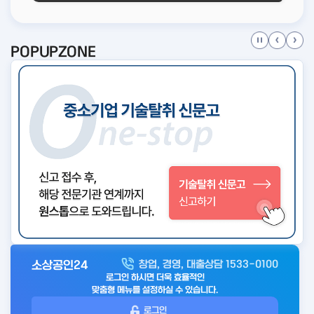
POPUPZONE
소상공인24
창업, 경영, 대출상담 1533-0100
아
로그인 하시면 더욱 효율적인
웃
맞춤형 메뉴를 설정하실 수 있습니다.
로
로그인