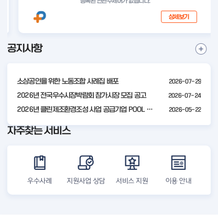
등록된 연관주제어가 없습니다.
상세보기
공지사항
I
공
t
지
사
e
항
소상공인을 위한 노동조합 사례집 배포
2026-07-29
m
더
2
2026년 전국우수시장박람회 참가시장 모집 공고
2026-07-24
보
기
o
2026년 클린제조환경조성 사업 공급기업 POOL 안내
2026-05-22
f
자주찾는 서비스
4
우수사례
지원사업 상담
서비스 지원
이용 안내