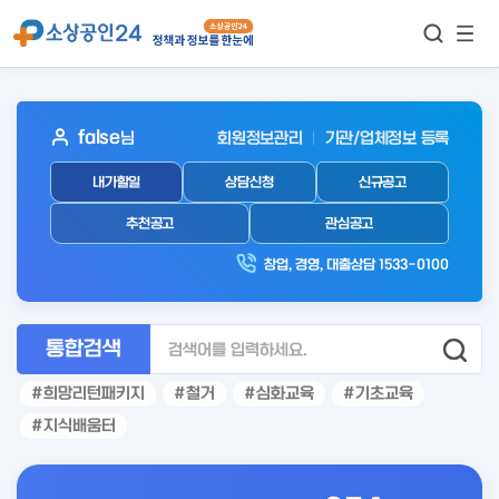
모바
통합검색
메뉴
이동
보기
아
false
님
회원정보관리
기관/업체정보 등록
웃
내가할일
상담신청
신규공고
로
그
추천공고
관심공고
인
창업, 경영, 대출상담 1533-0100
후
통합검색
희망리턴패키지
철거
심화교육
기초교육
지식배움터