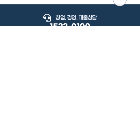
위로
이동
창업, 경영, 대출상담
1533-0100
keyboard_arrow_up
관련사이트
이용약관
개인정보처리방침
저작권정책
책임의한계와법적고지
이메일무단수집거부
도로명주소안내
원격지원
사용자 매뉴얼
(우) 34077 대전광역시 유성구 지족로364번길 92 2층 소상공인시장진흥공단.
사업자 등록번호: 305-82-21570
대표전화: 1533-0100(소상공인 통합콜센터), 1357(중소기업 통합콜센터)
Copyright 2022 SEMAS, All Right Reserved.