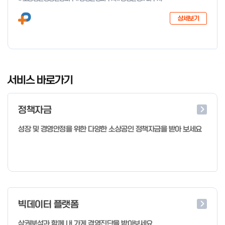
다음과 같이 공고합니다. 2026년 1월 28일 중소벤처기업부장관
상세보기
I
t
서비스 바로가기
e
m
정책자금
1
o
성장 및 경영안정을 위한 다양한 소상공인 정책자금을 받아 보세요
f
4
빅데이터 플랫폼
상권분석과 함께 내 가게 경영진단을 받아보세요