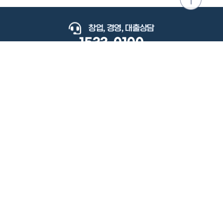
위로
이동
창업, 경영, 대출상담
1533-0100
keyboard_arrow_up
관련사이트
이용약관
개인정보처리방침
저작권정책
책임의한계와법적고지
이메일무단수집거부
도로명주소안내
원격지원
사용자 매뉴얼
(우) 34077 대전광역시 유성구 지족로364번길 92 2층 소상공인시장진흥공단.
사업자 등록번호: 305-82-21570
대표전화: 1533-0100(소상공인 통합콜센터), 1357(중소기업 통합콜센터)
Copyright 2022 SEMAS, All Right Reserved.