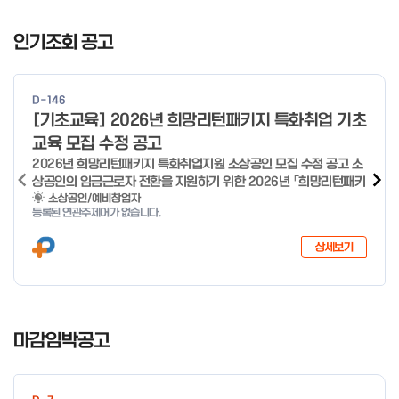
I
t
인기조회 공고
e
m
1
D-146
o
[기초교육] 2026년 희망리턴패키지 특화취업 기초
f
교육 모집 수정 공고
4
2026년 희망리턴패키지 특화취업지원 소상공인 모집 수정 공고 소
상공인의 임금근로자 전환을 지원하기 위한 2026년 「희망리턴패키
지 특화취업지원」 사업을 다음과 같이 공고합니다. '26.6.2(화)은
소상공인/예비창업자
등록된 연관주제어가 없습니다.
익일인 6.3(수) 선거로 인해 서류검토가 불가함에 따라 기초교육
모집을 진행하지 않음을 안내드립니다. (6/3 모집 재개) □ 사업명:
상세보기
희망리턴패키지 특화취업지원 □ 지원대상: 폐업(예정) 소상공인
□ 신청기간 : 2026.1.20.(화) ~ 사업 종료 시 까지 * 기초교육의
경우 매주 일, 월, 화, 수, 목 신청·접수 가능 ** 기초교육 신청 가능
일 오전 9시 접수 가능하며, 정원 초과 시 다음 회차 신청 요망 ※자
I
세한 사항은 공고문 참고 2026년 2월 5일 소상공인시장진흥공단
t
마감임박공고
이사장 ※ 문의처 ※ - 사업문의 : 1533-0100(소상공인 통합콜센
e
터) - 시스템 문의(오류 등) : 1644-5302 ** 기초교육 수료 인정
m
기준 안내 ** 기초교육 1과목 당 1시간 또는 1.5시간으로 인정(최소
1
10시간 이상 수강 필요) 30분 미만 → 0.5시간 30분 이상 ~ 60분