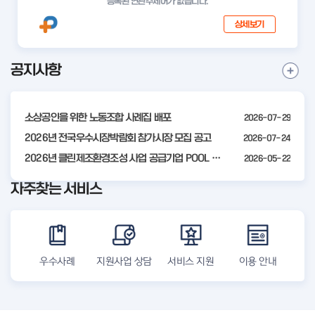
등록된 연관주제어가 없습니다.
상세보기
공지사항
I
공
t
지
사
e
항
소상공인을 위한 노동조합 사례집 배포
2026-07-29
m
더
2
2026년 전국우수시장박람회 참가시장 모집 공고
2026-07-24
보
기
o
2026년 클린제조환경조성 사업 공급기업 POOL 안내
2026-05-22
f
자주찾는 서비스
4
우수사례
지원사업 상담
서비스 지원
이용 안내