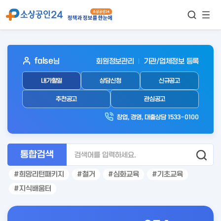
모바
통합검색
메뉴
이동
보기
아
false
님
회원정보관리
기관/업체정보 등록
웃
내가할일
상담신청
신규공고
로
그
추천공고
관심공고
인
창업, 경영, 대출상담 1533-0100
후
통합검색
희망리턴패키지
철거
심화교육
기초교육
지식배움터