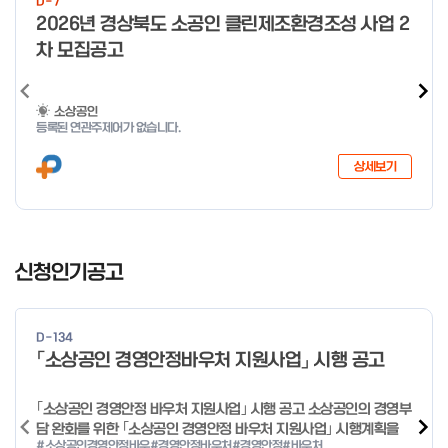
D-7
미만 → 1시간 60분 이상 → 1.5시간
o
2026년 경상북도 소공인 클린제조환경조성 사업 2
f
차 모집공고
4
소상공인
등록된 연관주제어가 없습니다.
상세보기
I
t
신청인기공고
e
m
1
D-134
o
「소상공인 경영안정바우처 지원사업」 시행 공고
f
4
｢소상공인 경영안정 바우처 지원사업｣ 시행 공고 소상공인의 경영부
담 완화를 위한 ｢소상공인 경영안정 바우처 지원사업｣ 시행계획을
#소상공인경영안정바우
#경영안정바우처
#경영안정
#바우처