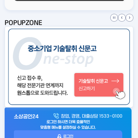
POPUPZONE
소상공인24
창업, 경영, 대출상담 1533-0100
아
로그인 하시면 더욱 효율적인
웃
맞춤형 메뉴를 설정하실 수 있습니다.
로
로그인