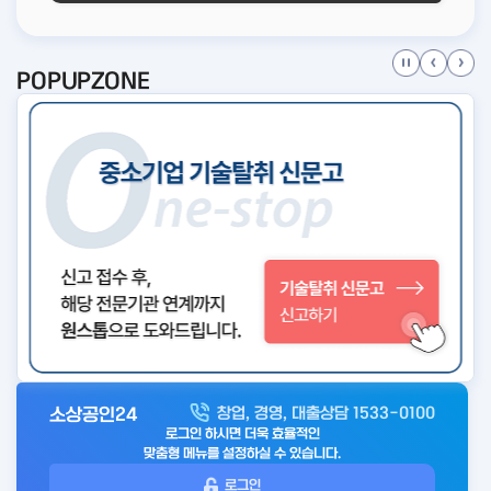
POPUPZONE
소상공인24
창업, 경영, 대출상담 1533-0100
아
로그인 하시면 더욱 효율적인
웃
맞춤형 메뉴를 설정하실 수 있습니다.
로
로그인