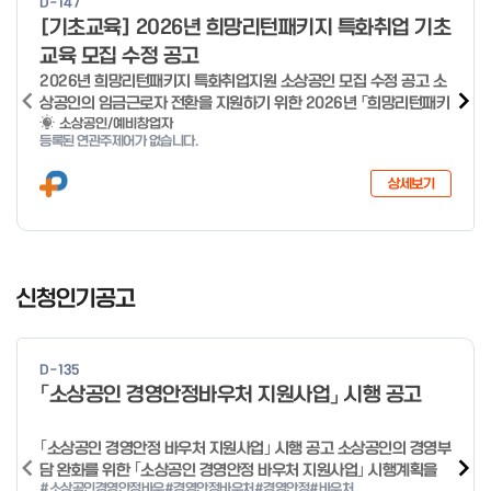
D-147
o
[기초교육] 2026년 희망리턴패키지 특화취업 기초
f
교육 모집 수정 공고
4
2026년 희망리턴패키지 특화취업지원 소상공인 모집 수정 공고 소
상공인의 임금근로자 전환을 지원하기 위한 2026년 「희망리턴패키
지 특화취업지원」 사업을 다음과 같이 공고합니다. '26.6.2(화)은
소상공인/예비창업자
등록된 연관주제어가 없습니다.
익일인 6.3(수) 선거로 인해 서류검토가 불가함에 따라 기초교육
모집을 진행하지 않음을 안내드립니다. (6/3 모집 재개) □ 사업명:
상세보기
희망리턴패키지 특화취업지원 □ 지원대상: 폐업(예정) 소상공인
□ 신청기간 : 2026.1.20.(화) ~ 사업 종료 시 까지 * 기초교육의
경우 매주 일, 월, 화, 수, 목 신청·접수 가능 ** 기초교육 신청 가능
일 오전 9시 접수 가능하며, 정원 초과 시 다음 회차 신청 요망 ※자
I
세한 사항은 공고문 참고 2026년 2월 5일 소상공인시장진흥공단
t
신청인기공고
이사장 ※ 문의처 ※ - 사업문의 : 1533-0100(소상공인 통합콜센
e
터) - 시스템 문의(오류 등) : 1644-5302 ** 기초교육 수료 인정
m
기준 안내 ** 기초교육 1과목 당 1시간 또는 1.5시간으로 인정(최소
1
10시간 이상 수강 필요) 30분 미만 → 0.5시간 30분 이상 ~ 60분
D-135
미만 → 1시간 60분 이상 → 1.5시간
o
「소상공인 경영안정바우처 지원사업」 시행 공고
f
4
｢소상공인 경영안정 바우처 지원사업｣ 시행 공고 소상공인의 경영부
담 완화를 위한 ｢소상공인 경영안정 바우처 지원사업｣ 시행계획을
#소상공인경영안정바우
#경영안정바우처
#경영안정
#바우처