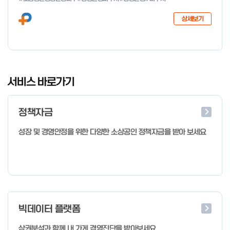
다음과 같이 공고합니다. 2026년 1월 28일 중소벤처기업부장관
상세보기
I
t
서비스 바로가기
e
m
정책자금
1
o
성장 및 경영안정을 위한 다양한 소상공인 정책자금을 받아 보세요
f
4
빅데이터 플랫폼
상권분석과 함께 내 가게 경영진단을 받아보세요