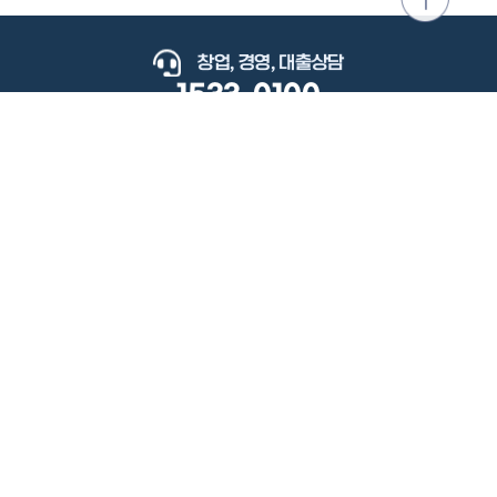
위로
이동
창업, 경영, 대출상담
1533-0100
keyboard_arrow_up
관련사이트
이용약관
개인정보처리방침
저작권정책
책임의한계와법적고지
이메일무단수집거부
도로명주소안내
원격지원
사용자 매뉴얼
(우) 34077 대전광역시 유성구 지족로364번길 92 2층 소상공인시장진흥공단.
사업자 등록번호: 305-82-21570
대표전화: 1533-0100(소상공인 통합콜센터), 1357(중소기업 통합콜센터)
Copyright 2022 SEMAS, All Right Reserved.