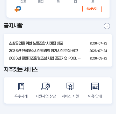
디즈
리디
육
디
즈
공인 모집 공고
상세보기
공지사항
I
공
t
지
사
e
항
소상공인을 위한 노동조합 사례집 배포
2026-07-29
m
더
2
2026년 전국우수시장박람회 참가시장 모집 공고
2026-07-24
보
기
o
2026년 클린제조환경조성 사업 공급기업 POOL 안내
2026-05-22
f
자주찾는 서비스
4
우수사례
지원사업 상담
서비스 지원
이용 안내