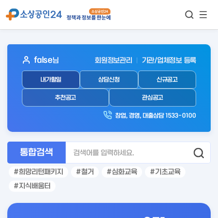
모바
통합검색
메뉴
이동
보기
아
false
님
회원정보관리
기관/업체정보 등록
웃
내가할일
상담신청
신규공고
로
그
추천공고
관심공고
인
창업, 경영, 대출상담 1533-0100
후
통합검색
희망리턴패키지
철거
심화교육
기초교육
지식배움터