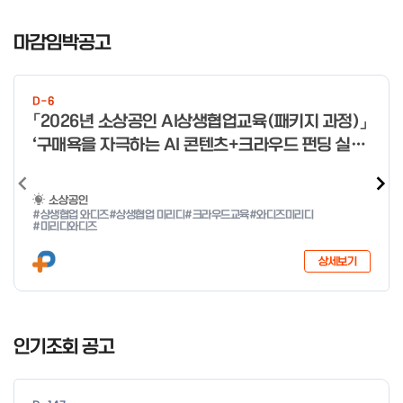
I
t
마감임박공고
e
m
1
D-6
o
「2026년 소상공인 AI상생협업교육(패키지 과정)」
f
‘구매욕을 자극하는 AI 콘텐츠+크라우드 펀딩 실전
4
With 미리디&와디즈’ 참여 소상공인 모집 공고
소상공인
#상생협업 와디즈
#상생협업 미리디
#크라우드교육
#와디즈미리디
#미리디와디즈
상세보기
I
t
인기조회 공고
e
m
1