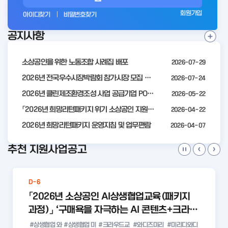
그
회원가입
아이디찾기
비밀번호찾기
인
공지사항
전
공
지
사
소상공인을 위한 노동조합 사례집 배포
2026-07-29
항
더
2026년 전국우수시장박람회 참가시장 모집 공고
2026-07-24
보
2026년 클린제조환경조성 사업 공급기업 POOL 안내
2026-05-22
기
「2026년 희망리턴패키지 위기 소상공인 지원」모집 통합 2차 수정 공고
2026-04-22
2026년 희망리턴패키지 운영지침 및 업무편람
2026-04-07
추천 지원사업공고
D-6
「2026년 소상공인 AI상생협업교육(패키지
과정)」 ‘구매욕을 자극하는 AI 콘텐츠+크라우
드 펀딩 실전 with 미리디&와디즈’ 참여 소상
#상생협업 와
#상생협업 미
#크라우드교
#와디즈미리
#미리디와디