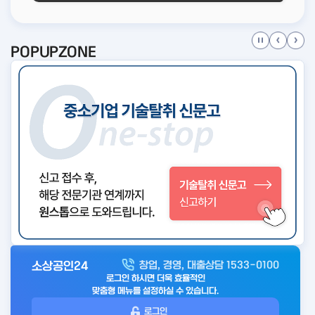
POPUPZONE
소상공인24
창업, 경영, 대출상담 1533-0100
아
로그인 하시면 더욱 효율적인
웃
맞춤형 메뉴를 설정하실 수 있습니다.
로
로그인