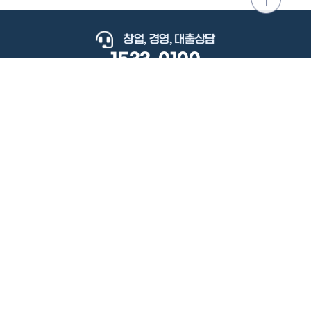
위로
이동
창업, 경영, 대출상담
1533-0100
keyboard_arrow_up
관련사이트
이용약관
개인정보처리방침
저작권정책
책임의한계와법적고지
이메일무단수집거부
도로명주소안내
원격지원
사용자 매뉴얼
(우) 34077 대전광역시 유성구 지족로364번길 92 2층 소상공인시장진흥공단.
사업자 등록번호: 305-82-21570
대표전화: 1533-0100(소상공인 통합콜센터), 1357(중소기업 통합콜센터)
Copyright 2022 SEMAS, All Right Reserved.