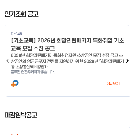
I
t
인기조회 공고
e
m
1
D-146
o
[기초교육] 2026년 희망리턴패키지 특화취업 기초
f
교육 모집 수정 공고
4
2026년 희망리턴패키지 특화취업지원 소상공인 모집 수정 공고 소
상공인의 임금근로자 전환을 지원하기 위한 2026년 「희망리턴패키
지 특화취업지원」 사업을 다음과 같이 공고합니다. '26.6.2(화)은
소상공인/예비창업자
등록된 연관주제어가 없습니다.
익일인 6.3(수) 선거로 인해 서류검토가 불가함에 따라 기초교육
모집을 진행하지 않음을 안내드립니다. (6/3 모집 재개) □ 사업명:
상세보기
희망리턴패키지 특화취업지원 □ 지원대상: 폐업(예정) 소상공인
□ 신청기간 : 2026.1.20.(화) ~ 사업 종료 시 까지 * 기초교육의
경우 매주 일, 월, 화, 수, 목 신청·접수 가능 ** 기초교육 신청 가능
일 오전 9시 접수 가능하며, 정원 초과 시 다음 회차 신청 요망 ※자
I
세한 사항은 공고문 참고 2026년 2월 5일 소상공인시장진흥공단
t
마감임박공고
이사장 ※ 문의처 ※ - 사업문의 : 1533-0100(소상공인 통합콜센
e
터) - 시스템 문의(오류 등) : 1644-5302 ** 기초교육 수료 인정
m
기준 안내 ** 기초교육 1과목 당 1시간 또는 1.5시간으로 인정(최소
1
10시간 이상 수강 필요) 30분 미만 → 0.5시간 30분 이상 ~ 60분