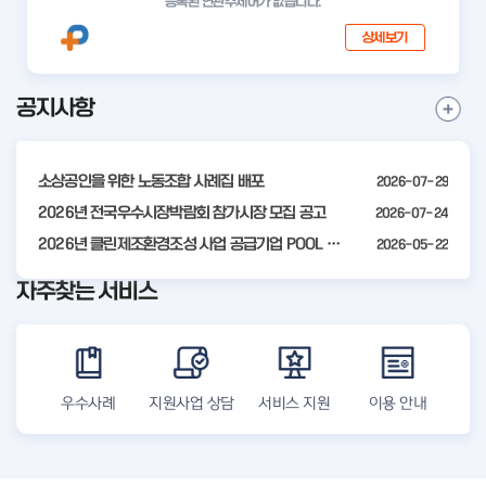
등록된 연관주제어가 없습니다.
상세보기
공지사항
I
공
t
지
사
e
항
소상공인을 위한 노동조합 사례집 배포
2026-07-29
m
더
2
2026년 전국우수시장박람회 참가시장 모집 공고
2026-07-24
보
기
o
2026년 클린제조환경조성 사업 공급기업 POOL 안내
2026-05-22
f
자주찾는 서비스
4
우수사례
지원사업 상담
서비스 지원
이용 안내