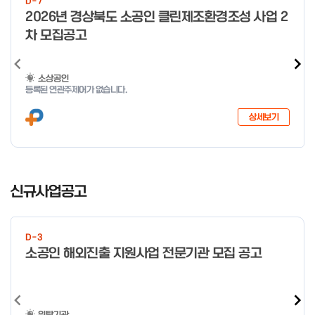
D-7
미만 → 1시간 60분 이상 → 1.5시간
o
2026년 경상북도 소공인 클린제조환경조성 사업 2
f
차 모집공고
4
소상공인
등록된 연관주제어가 없습니다.
상세보기
I
t
신규사업공고
e
m
1
D-3
o
소공인 해외진출 지원사업 전문기관 모집 공고
f
4
위탁기관