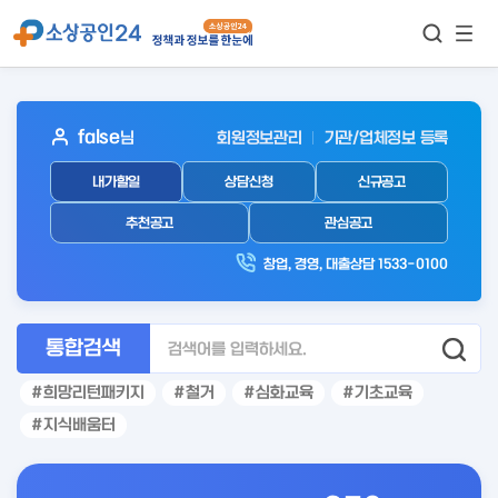
모바
통합검색
메뉴
이동
보기
아
false
님
회원정보관리
기관/업체정보 등록
웃
내가할일
상담신청
신규공고
로
그
추천공고
관심공고
인
창업, 경영, 대출상담 1533-0100
후
통합검색
희망리턴패키지
철거
심화교육
기초교육
지식배움터