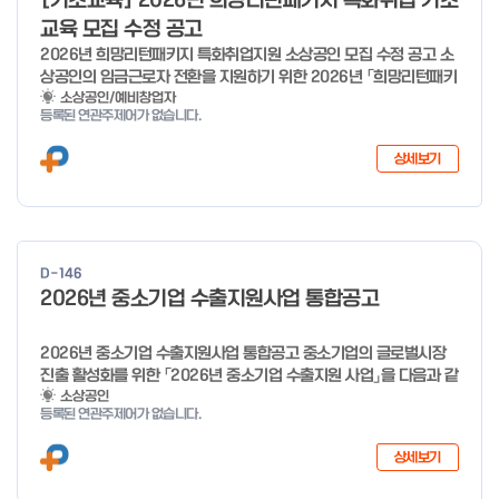
[기초교육] 2026년 희망리턴패키지 특화취업 기초
미만 → 1시간 60분 이상 → 1.5시간
o
교육 모집 수정 공고
f
2026년 희망리턴패키지 특화취업지원 소상공인 모집 수정 공고 소
4
상공인의 임금근로자 전환을 지원하기 위한 2026년 「희망리턴패키
지 특화취업지원」 사업을 다음과 같이 공고합니다. '26.6.2(화)은
소상공인/예비창업자
등록된 연관주제어가 없습니다.
익일인 6.3(수) 선거로 인해 서류검토가 불가함에 따라 기초교육
모집을 진행하지 않음을 안내드립니다. (6/3 모집 재개) □ 사업명:
상세보기
희망리턴패키지 특화취업지원 □ 지원대상: 폐업(예정) 소상공인
□ 신청기간 : 2026.1.20.(화) ~ 사업 종료 시 까지 * 기초교육의
경우 매주 일, 월, 화, 수, 목 신청·접수 가능 ** 기초교육 신청 가능
일 오전 9시 접수 가능하며, 정원 초과 시 다음 회차 신청 요망 ※자
세한 사항은 공고문 참고 2026년 2월 5일 소상공인시장진흥공단
D-146
이사장 ※ 문의처 ※ - 사업문의 : 1533-0100(소상공인 통합콜센
2026년 중소기업 수출지원사업 통합공고
터) - 시스템 문의(오류 등) : 1644-5302 ** 기초교육 수료 인정
기준 안내 ** 기초교육 1과목 당 1시간 또는 1.5시간으로 인정(최소
10시간 이상 수강 필요) 30분 미만 → 0.5시간 30분 이상 ~ 60분
2026년 중소기업 수출지원사업 통합공고 중소기업의 글로벌시장
미만 → 1시간 60분 이상 → 1.5시간
진출 활성화를 위한 「2026년 중소기업 수출지원 사업」을 다음과 같
이 공고합니다. 2025년 12월 10일 중 소 벤 처 기 업 부 장관 ※ 문
소상공인
등록된 연관주제어가 없습니다.
의처 ※ - 사업문의 : 1357 - 시스템 문의(오류 등) : 1644-5302
상세보기