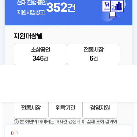
현재 진행 중인
352
건
지원사업공고
지원대상별
D-113
소상공인
전통시장
2026년 찾아가는 1:1 교육사업
346
6
시행 공고
건
건
#경영애
공고바로가기
#찾아가
#찾아가
#무료법
로 개선
#컨설팅
는
는 1:1 교
률구조
컨설
상세보기
자금지원
창업지원
재기지원
전통시장
위탁기관
경영지원
신규사업공고
본 화면의 데이터는 매시간 갱신되며, 실제 조회 결과와
일부 차이가 있을 수 있습니다.
D-1