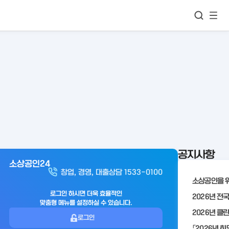
모바
통합검색
메뉴
이동
보기
공지사항
소상공인24
아
창업, 경영, 대출상담 1533-0100
웃
로
로그인 하시면 더욱 효율적인
맞춤형 메뉴를 설정하실 수 있습니다.
그
로그인
인