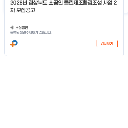
o
2026년 경상북도 소공인 클린제조환경조성 사업 2
2026년 클린제조환경조성 사업 공급기업 POOL 안내
2026-05-22
f
차 모집공고
4
소상공인
등록된 연관주제어가 없습니다.
상세보기