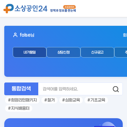
아
false
님
회
웃
로
내가할일
상담신청
신규공고
그
인
후
통합검색
희망리턴패키지
철거
심화교육
기초교육
지식배움터