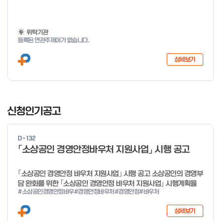
위탁기관
등록된 연관주제어가 없습니다.
상세보기
I
t
신청인기공고
e
m
D-132
1
「소상공인 경영안정바우처 지원사업」 시행 공고
o
f
｢소상공인 경영안정 바우처 지원사업｣ 시행 공고 소상공인의 경영부
4
담 완화를 위한 ｢소상공인 경영안정 바우처 지원사업｣ 시행계획을
#소상공인경영안정바우
#경영안정바우처
#경영안정
#바우처
다음과 같이 공고합니다. 2026년 1월 28일 중소벤처기업부장관
상세보기