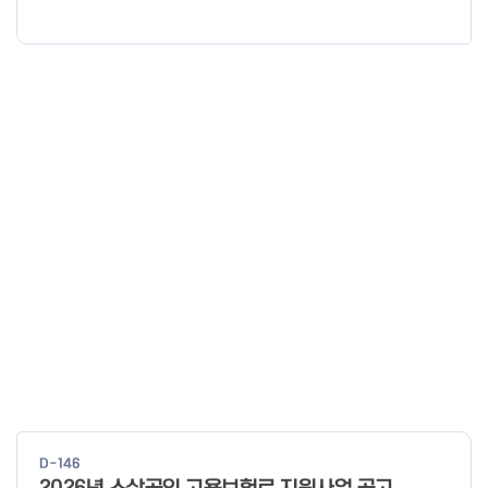
신청·접수기간 신청·접수처 사업정리 컨설팅 26년 1월 19일 ~ 예산
소진시 희망리턴패키지 홈페이지 (http://hope.sbiz.or.kr ) 법률
자문·채무조정 26년 4월 3일 ~ 예산 소진시 점포철거비 지원 26
년 1월 28일 ~ 예산 소진시 소상공인24 홈페이지 (http://sbiz24.
kr) ※ 자세한 내용은 첨부파일 확인 바랍니다.
D-146