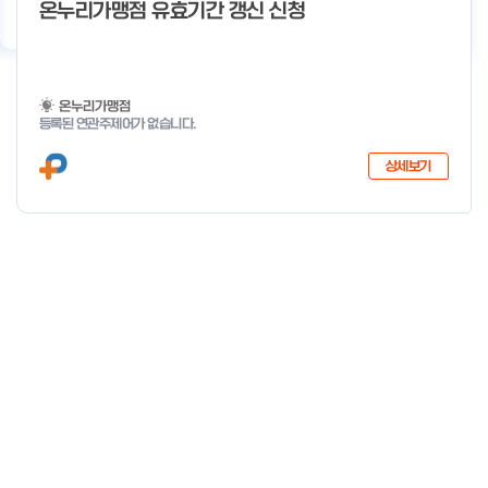
기
우수사례
지원사업 상담
서비스 지원
이용 안내
온누리가맹점 유효기간 갱신 신청
온누리가맹점
등록된 연관주제어가 없습니다.
상세보기