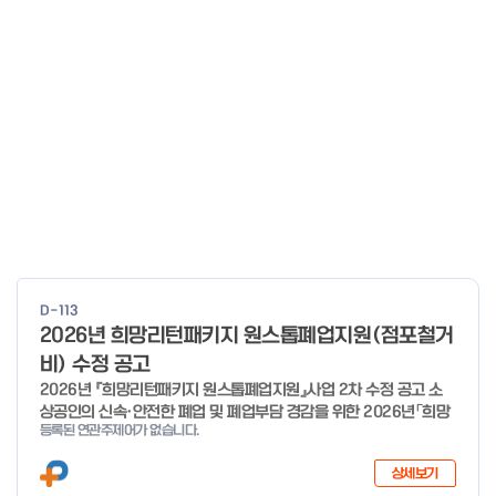
D-113
2026년 희망리턴패키지 원스톱폐업지원(점포철거
비) 수정 공고
2026년 『희망리턴패키지 원스톱폐업지원』사업 2차 수정 공고 소
상공인의 신속·안전한 폐업 및 폐업부담 경감을 위한 2026년「희망
등록된 연관주제어가 없습니다.
리턴패키지 원스톱폐업지원」사업의 추가경정예산 지원 대상 확대에
따른 2차 수정 공고 하오니, 많은 관심과 참여 바랍니다. 2026년 8
상세보기
월 3일 소상공인시장진흥공단 이사장 < 신청·접수 기간 > 세부사업