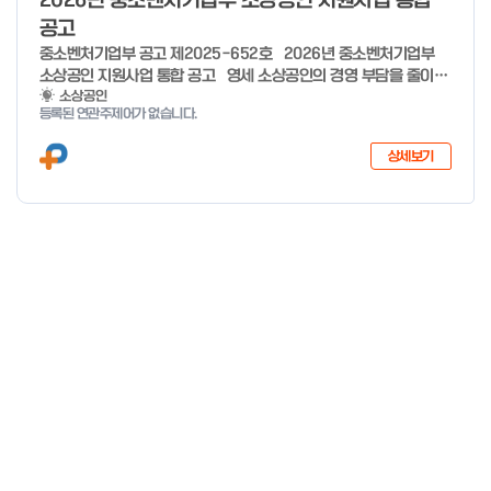
2026년 중소벤처기업부 소상공인 지원사업 통합
공고
중소벤처기업부 공고 제2025-652호 2026년 중소벤처기업부
소상공인 지원사업 통합 공고 영세 소상공인의 경영 부담을 줄이고,
유망 소상공인의 성장 가능성을 극대화하기 위해 �2026년 소상공
소상공인
등록된 연관주제어가 없습니다.
인 지원사업을 다음과 같이 공고합니다. ※ 7개분야 26개사업 1조
3,410억원 규모(’25년 7개분야 23개사업 8,170억원 규모) 2025
상세보기
년 12월 29일 중 소 벤 처 기 업 부 장 관