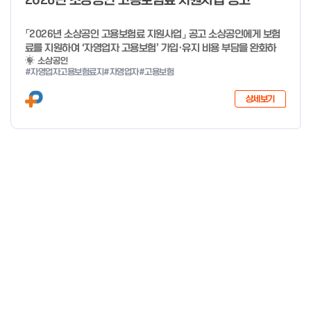
2026년 소상공인 고용보험료 지원사업 공고
「2026년 소상공인 고용보험료 지원사업」 공고 소상공인에게 보험
료를 지원하여 ‘자영업자 고용보험’ 가입·유지 비용 부담을 완화하
고, 사회안전망으로 편입을 촉진하고자「2026년 소상공인 고용보험
소상공인
#자영업자고용보험료지
#자영업자
#고용보험
료 지원사업」을 다음과 같이 공고합니다. 2025년 12월 29일 중소
벤처기업부 장관 자세한 사항은 첨부파일을 확인하여 주시기 바랍니
상세보기
다.