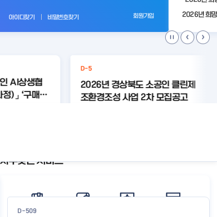
전
회원가입
아이디찾기
비밀번호찾기
D-5
공인 AI상생협
2026년 경상북도 소공인 클린제
정)」 ‘구매욕
조환경조성 사업 2차 모집공고
 콘텐츠+크라우
라우
#와디즈
#미리디
등록된 연관주제어가 없습니다.
육
미리디
와디즈
th 미리디&와
상세보기
상세보기
공인 모집 공고
자주찾는 서비스
공
지
사
항
더
보
D-509