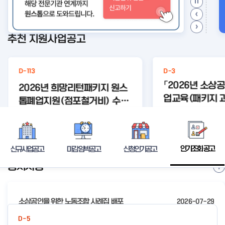
추천 지원사업공고
D-113
D-3
「2026년 소상
2026년 희망리턴패키지 원스
업교육(패키지 과
톱폐업지원(점포철거비) 수정
을 자극하는 AI
공고
#상생협
#상생협
#크
등록된 연관주제어가 없습니다.
업 와디즈
업 미리디
드교
드 펀딩 실전 wi
상세보기
디즈’ 참여 소상
인기조회 공고
신규사업공고
마감임박공고
신청인기공고
공지사항
I
t
e
소상공인을 위한 노동조합 사례집 배포
2026-07-29
m
2
2026년 전국우수시장박람회 참가시장 모집 공고
2026-07-24
D-5