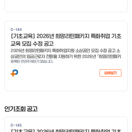
D-144
[기초교육] 2026년 희망리턴패키지 특화취업 기초
교육 모집 수정 공고
2026년 희망리턴패키지 특화취업지원 소상공인 모집 수정 공고 소
상공인의 임금근로자 전환을 지원하기 위한 2026년 「희망리턴패키
등록된 연관주제어가 없습니다.
지 특화취업지원」 사업을 다음과 같이 공고합니다. '26.6.2(화)은
익일인 6.3(수) 선거로 인해 서류검토가 불가함에 따라 기초교육
상세보기
모집을 진행하지 않음을 안내드립니다. (6/3 모집 재개) □ 사업명:
희망리턴패키지 특화취업지원 □ 지원대상: 폐업(예정) 소상공인
□ 신청기간 : 2026.1.20.(화) ~ 사업 종료 시 까지 * 기초교육의
경우 매주 일, 월, 화, 수, 목 신청·접수 가능 ** 기초교육 신청 가능
일 오전 9시 접수 가능하며, 정원 초과 시 다음 회차 신청 요망 ※자
I
세한 사항은 공고문 참고 2026년 2월 5일 소상공인시장진흥공단
t
인기조회 공고
이사장 ※ 문의처 ※ - 사업문의 : 1533-0100(소상공인 통합콜센
e
터) - 시스템 문의(오류 등) : 1644-5302 ** 기초교육 수료 인정
m
기준 안내 ** 기초교육 1과목 당 1시간 또는 1.5시간으로 인정(최소
D-145
1
10시간 이상 수강 필요) 30분 미만 → 0.5시간 30분 이상 ~ 60분