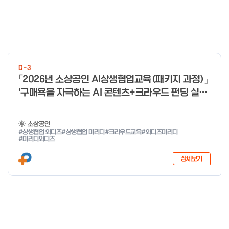
D-3
「2026년 소상공인 AI상생협업교육(패키지 과정)」
‘구매욕을 자극하는 AI 콘텐츠+크라우드 펀딩 실전
With 미리디&와디즈’ 참여 소상공인 모집 공고
소상공인
#상생협업 와디즈
#상생협업 미리디
#크라우드교육
#와디즈미리디
#미리디와디즈
상세보기