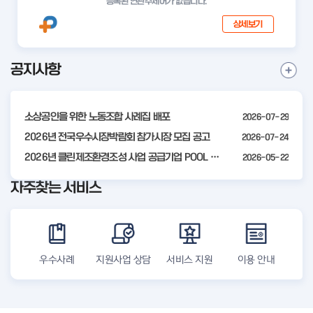
등록된 연관주제어가 없습니다.
상세보기
공지사항
I
공
t
지
사
e
항
소상공인을 위한 노동조합 사례집 배포
2026-07-29
m
더
3
2026년 전국우수시장박람회 참가시장 모집 공고
2026-07-24
보
기
o
2026년 클린제조환경조성 사업 공급기업 POOL 안내
2026-05-22
f
자주찾는 서비스
4
우수사례
지원사업 상담
서비스 지원
이용 안내