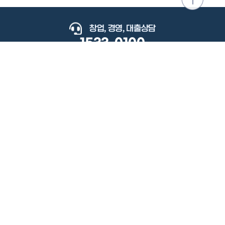
위로
이동
창업, 경영, 대출상담
1533-0100
keyboard_arrow_up
관련사이트
이용약관
개인정보처리방침
저작권정책
책임의한계와법적고지
이메일무단수집거부
도로명주소안내
원격지원
사용자 매뉴얼
(우) 34077 대전광역시 유성구 지족로364번길 92 2층 소상공인시장진흥공단.
사업자 등록번호: 305-82-21570
대표전화: 1533-0100(소상공인 통합콜센터), 1357(중소기업 통합콜센터)
Copyright 2022 SEMAS, All Right Reserved.