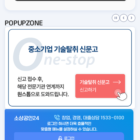
POPUPZONE
소상공인24
창업, 경영, 대출상담 1533-0100
아
로그인 하시면 더욱 효율적인
웃
맞춤형 메뉴를 설정하실 수 있습니다.
로
로그인