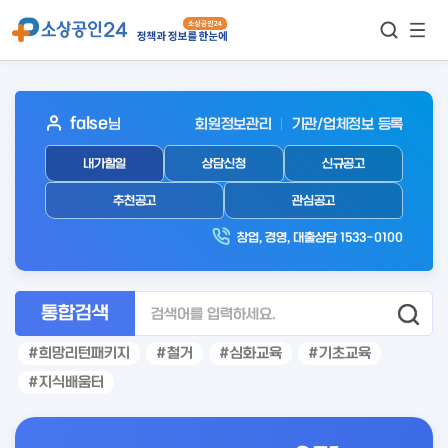
모바
통합검색
메뉴
이동
보기
아
false
님
회원정보관리
기관/업체정보 등록
웃
내가할일
상담신청
신규공고
로
그
추천공고
관심공고
인
창업, 경영, 대출상담 1533-0100
후
통합검색
희망리턴패키지
철거
심화교육
기초교육
지식배움터