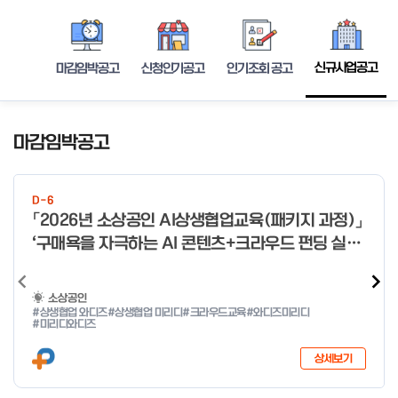
신규사업공고
마감임박공고
신청인기공고
인기조회 공고
마감임박공고
D-6
「2026년 소상공인 AI상생협업교육(패키지 과정)」
‘구매욕을 자극하는 AI 콘텐츠+크라우드 펀딩 실전
With 미리디&와디즈’ 참여 소상공인 모집 공고
소상공인
#상생협업 와디즈
#상생협업 미리디
#크라우드교육
#와디즈미리디
#미리디와디즈
상세보기