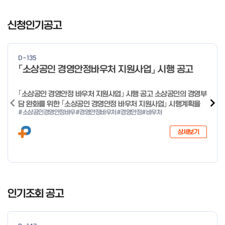
I
t
신청인기공고
e
m
1
D-135
o
「소상공인 경영안정바우처 지원사업」 시행 공고
f
4
｢소상공인 경영안정 바우처 지원사업｣ 시행 공고 소상공인의 경영부
담 완화를 위한 ｢소상공인 경영안정 바우처 지원사업｣ 시행계획을
#소상공인경영안정바우
#경영안정바우처
#경영안정
#바우처
다음과 같이 공고합니다. 2026년 1월 28일 중소벤처기업부장관
상세보기
I
t
인기조회 공고
e
m
1