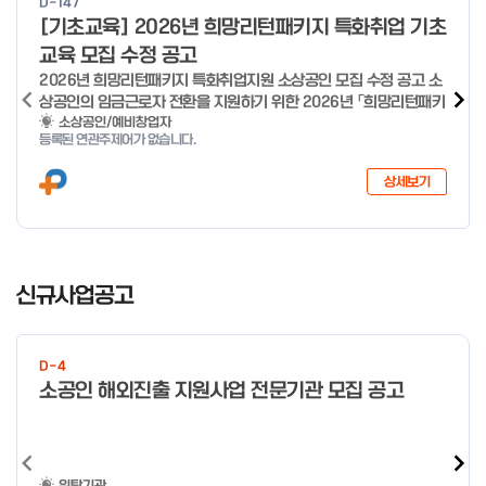
D-147
o
[기초교육] 2026년 희망리턴패키지 특화취업 기초
f
교육 모집 수정 공고
4
2026년 희망리턴패키지 특화취업지원 소상공인 모집 수정 공고 소
상공인의 임금근로자 전환을 지원하기 위한 2026년 「희망리턴패키
지 특화취업지원」 사업을 다음과 같이 공고합니다. '26.6.2(화)은
소상공인/예비창업자
등록된 연관주제어가 없습니다.
익일인 6.3(수) 선거로 인해 서류검토가 불가함에 따라 기초교육
모집을 진행하지 않음을 안내드립니다. (6/3 모집 재개) □ 사업명:
상세보기
희망리턴패키지 특화취업지원 □ 지원대상: 폐업(예정) 소상공인
□ 신청기간 : 2026.1.20.(화) ~ 사업 종료 시 까지 * 기초교육의
경우 매주 일, 월, 화, 수, 목 신청·접수 가능 ** 기초교육 신청 가능
일 오전 9시 접수 가능하며, 정원 초과 시 다음 회차 신청 요망 ※자
I
세한 사항은 공고문 참고 2026년 2월 5일 소상공인시장진흥공단
t
신규사업공고
이사장 ※ 문의처 ※ - 사업문의 : 1533-0100(소상공인 통합콜센
e
터) - 시스템 문의(오류 등) : 1644-5302 ** 기초교육 수료 인정
m
기준 안내 ** 기초교육 1과목 당 1시간 또는 1.5시간으로 인정(최소
1
10시간 이상 수강 필요) 30분 미만 → 0.5시간 30분 이상 ~ 60분
D-4
미만 → 1시간 60분 이상 → 1.5시간
o
소공인 해외진출 지원사업 전문기관 모집 공고
f
4
위탁기관