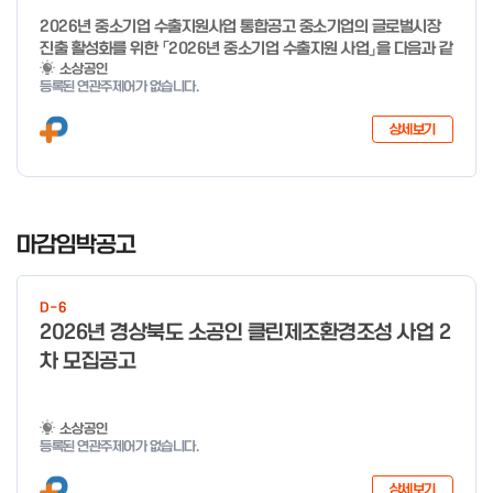
10시간 이상 수강 필요) 30분 미만 → 0.5시간 30분 이상 ~ 60분
2026년 중소기업 수출지원사업 통합공고 중소기업의 글로벌시장
미만 → 1시간 60분 이상 → 1.5시간
진출 활성화를 위한 「2026년 중소기업 수출지원 사업」을 다음과 같
이 공고합니다. 2025년 12월 10일 중 소 벤 처 기 업 부 장관 ※ 문
소상공인
등록된 연관주제어가 없습니다.
의처 ※ - 사업문의 : 1357 - 시스템 문의(오류 등) : 1644-5302
상세보기
I
t
마감임박공고
e
m
D-6
1
2026년 경상북도 소공인 클린제조환경조성 사업 2
o
차 모집공고
f
4
소상공인
등록된 연관주제어가 없습니다.
상세보기