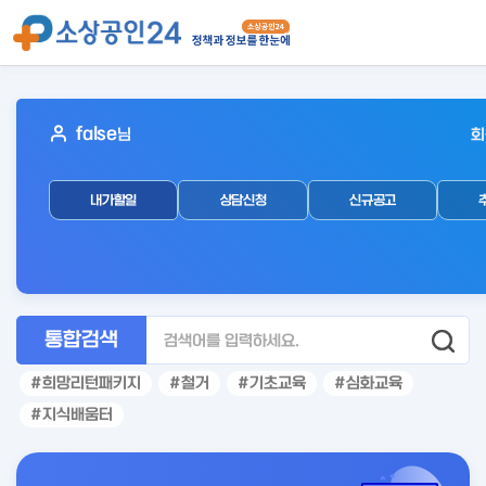
아
false
님
회
웃
로
내가할일
상담신청
신규공고
그
인
후
통합검색
희망리턴패키지
철거
기초교육
심화교육
지식배움터