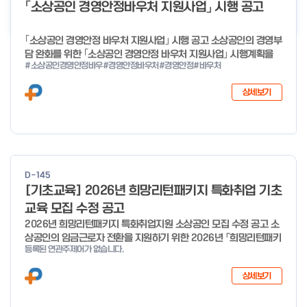
더보기
「소상공인 경영안정바우처 지원사업」 시행 공고
｢소상공인 경영안정 바우처 지원사업｣ 시행 공고 소상공인의 경영부
담 완화를 위한 ｢소상공인 경영안정 바우처 지원사업｣ 시행계획을
#소상공인경영안정바우
#경영안정바우처
#경영안정
#바우처
다음과 같이 공고합니다. 2026년 1월 28일 중소벤처기업부장관
상세보기
D-145
[기초교육] 2026년 희망리턴패키지 특화취업 기초
교육 모집 수정 공고
2026년 희망리턴패키지 특화취업지원 소상공인 모집 수정 공고 소
상공인의 임금근로자 전환을 지원하기 위한 2026년 「희망리턴패키
등록된 연관주제어가 없습니다.
지 특화취업지원」 사업을 다음과 같이 공고합니다. '26.6.2(화)은
익일인 6.3(수) 선거로 인해 서류검토가 불가함에 따라 기초교육
상세보기
모집을 진행하지 않음을 안내드립니다. (6/3 모집 재개) □ 사업명:
희망리턴패키지 특화취업지원 □ 지원대상: 폐업(예정) 소상공인
□ 신청기간 : 2026.1.20.(화) ~ 사업 종료 시 까지 * 기초교육의