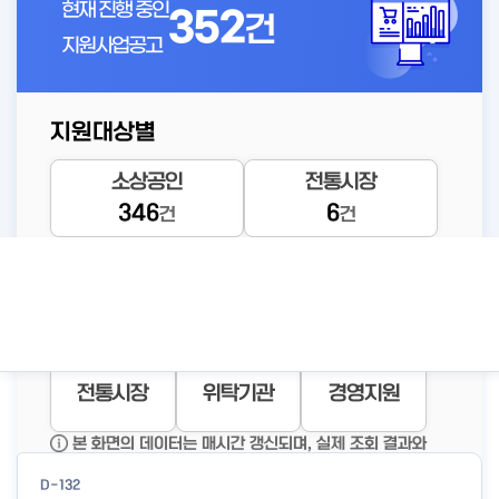
현재 진행 중인
352
건
지원사업공고
지원대상별
D-146
소상공인
전통시장
2026년 소상공인 고용보험료
346
6
건
건
지원사업 공고
공고바로가기
#자영업자고용
#자영업자
#고용보험
보험료지
상세보기
자금지원
창업지원
재기지원
전통시장
위탁기관
경영지원
신청인기공고
본 화면의 데이터는 매시간 갱신되며, 실제 조회 결과와
일부 차이가 있을 수 있습니다.
D-132