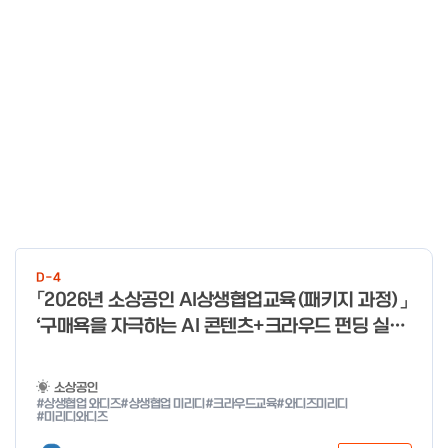
D-4
「2026년 소상공인 AI상생협업교육(패키지 과정)」
‘구매욕을 자극하는 AI 콘텐츠+크라우드 펀딩 실전
With 미리디&와디즈’ 참여 소상공인 모집 공고
소상공인
#상생협업 와디즈
#상생협업 미리디
#크라우드교육
#와디즈미리디
#미리디와디즈