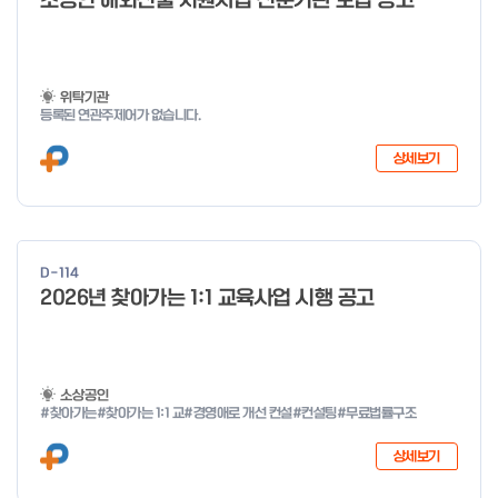
소공인 해외진출 지원사업 전문기관 모집 공고
o
f
4
위탁기관
등록된 연관주제어가 없습니다.
상세보기
D-114
2026년 찾아가는 1:1 교육사업 시행 공고
소상공인
#찾아가는
#찾아가는 1:1 교
#경영애로 개선 컨설
#컨설팅
#무료법률구조
상세보기