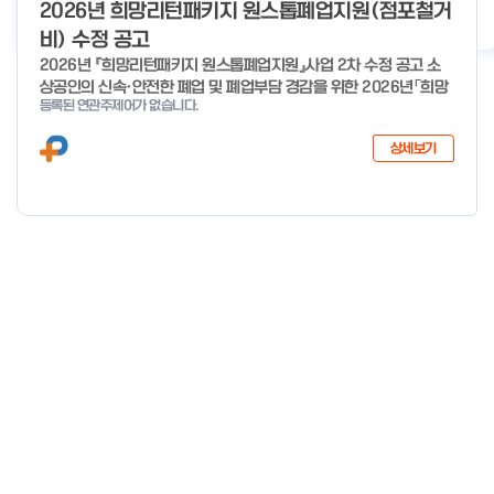
o
2026년 희망리턴패키지 원스톱폐업지원(점포철거
2026년 클린제조환경조성 사업 공급기업 POOL 안내
2026-05-22
f
비) 수정 공고
4
2026년 『희망리턴패키지 원스톱폐업지원』사업 2차 수정 공고 소
상공인의 신속·안전한 폐업 및 폐업부담 경감을 위한 2026년「희망
등록된 연관주제어가 없습니다.
리턴패키지 원스톱폐업지원」사업의 추가경정예산 지원 대상 확대에
따른 2차 수정 공고 하오니, 많은 관심과 참여 바랍니다. 2026년 8
상세보기
월 3일 소상공인시장진흥공단 이사장 < 신청·접수 기간 > 세부사업
신청·접수기간 신청·접수처 사업정리 컨설팅 26년 1월 19일 ~ 예산
소진시 희망리턴패키지 홈페이지 (http://hope.sbiz.or.kr ) 법률
자문·채무조정 26년 4월 3일 ~ 예산 소진시 점포철거비 지원 26
년 1월 28일 ~ 예산 소진시 소상공인24 홈페이지 (http://sbiz24.
kr) ※ 자세한 내용은 첨부파일 확인 바랍니다.