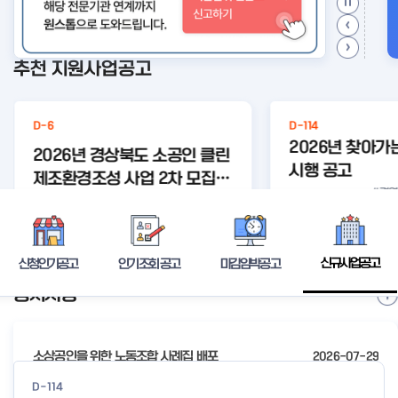
추천 지원사업공고
D-6
D-114
2026년 찾아가는
2026년 경상북도 소공인 클린
시행 공고
제조환경조성 사업 2차 모집공
#경
#찾아가
#찾아가
고
로 개
등록된 연관주제어가 없습니다.
는
는 1:1 교
컨
상세보기
신규사업공고
신청인기공고
인기조회 공고
마감임박공고
공지사항
I
t
e
소상공인을 위한 노동조합 사례집 배포
2026-07-29
m
2
2026년 전국우수시장박람회 참가시장 모집 공고
2026-07-24
D-114