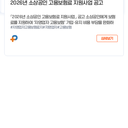
기
우수사례
지원사업 상담
서비스 지원
이용 안내
2026년 소상공인 고용보험료 지원사업 공고
「2026년 소상공인 고용보험료 지원사업」 공고 소상공인에게 보험
료를 지원하여 ‘자영업자 고용보험’ 가입·유지 비용 부담을 완화하
#자영업자고용보험료지
#자영업자
#고용보험
고, 사회안전망으로 편입을 촉진하고자「2026년 소상공인 고용보험
료 지원사업」을 다음과 같이 공고합니다. 2025년 12월 29일 중소
상세보기
벤처기업부 장관 자세한 사항은 첨부파일을 확인하여 주시기 바랍니
다.