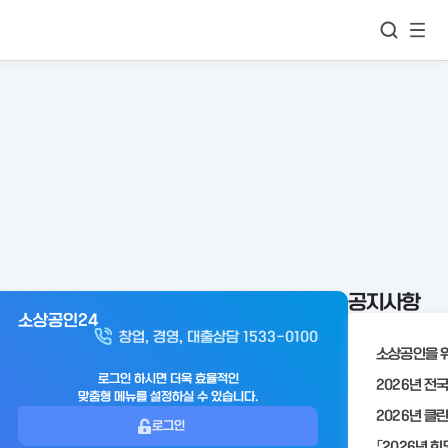
모바
통합검색
메뉴
이동
보기
공지사항
소상공인24
아
창업, 경영, 대출상담 1533-0100
웃
로
로그인 하시면 더욱 효율적인
맞춤형 메뉴를 설정하실 수 있습니다.
그
로그인
인