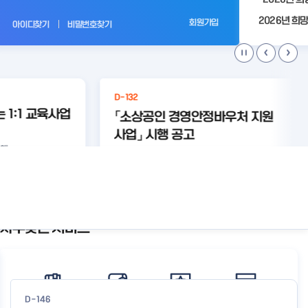
전
회원가입
아이디찾기
비밀번호찾기
D-132
 1:1 교육사업
「소상공인 경영안정바우처 지원
사업」 시행 공고
영애
#무료법
#소상공인경
#경영안정바
선
#컨설팅
#경영안정
#바우처
률구조
영안정바우
우처
설
상세보기
상세보기
자주찾는 서비스
공
지
사
항
더
보
D-146