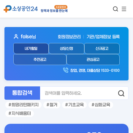
모바
통합검색
메뉴
이동
보기
아
false
님
회원정보관리
기관/업체정보 등록
웃
내가할일
상담신청
신규공고
로
그
추천공고
관심공고
인
창업, 경영, 대출상담 1533-0100
후
통합검색
희망리턴패키지
철거
기초교육
심화교육
지식배움터