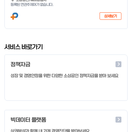
지 특화취업지원」 사업을 다음과 같이 공고합니다. '26.6.2(화)은
등록된 연관주제어가 없습니다.
익일인 6.3(수) 선거로 인해 서류검토가 불가함에 따라 기초교육
모집을 진행하지 않음을 안내드립니다. (6/3 모집 재개) □ 사업명:
상세보기
희망리턴패키지 특화취업지원 □ 지원대상: 폐업(예정) 소상공인
□ 신청기간 : 2026.1.20.(화) ~ 사업 종료 시 까지 * 기초교육의
경우 매주 일, 월, 화, 수, 목 신청·접수 가능 ** 기초교육 신청 가능
일 오전 9시 접수 가능하며, 정원 초과 시 다음 회차 신청 요망 ※자
I
세한 사항은 공고문 참고 2026년 2월 5일 소상공인시장진흥공단
t
서비스 바로가기
이사장 ※ 문의처 ※ - 사업문의 : 1533-0100(소상공인 통합콜센
e
터) - 시스템 문의(오류 등) : 1644-5302 ** 기초교육 수료 인정
m
기준 안내 ** 기초교육 1과목 당 1시간 또는 1.5시간으로 인정(최소
정책자금
1
10시간 이상 수강 필요) 30분 미만 → 0.5시간 30분 이상 ~ 60분
미만 → 1시간 60분 이상 → 1.5시간
o
성장 및 경영안정을 위한 다양한 소상공인 정책자금을 받아 보세요
f
4
빅데이터 플랫폼
상권분석과 함께 내 가게 경영진단을 받아보세요