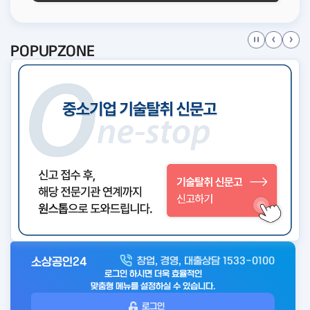
POPUPZONE
소상공인24
창업, 경영, 대출상담 1533-0100
아
로그인 하시면 더욱 효율적인
웃
맞춤형 메뉴를 설정하실 수 있습니다.
로
로그인