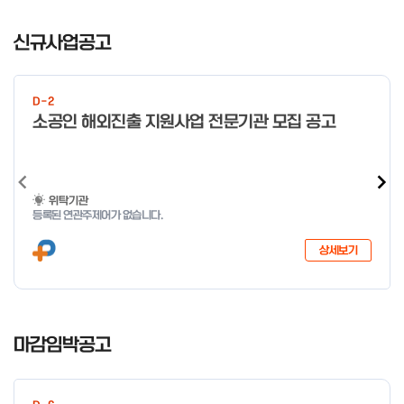
I
t
신규사업공고
e
m
1
D-2
o
소공인 해외진출 지원사업 전문기관 모집 공고
f
4
위탁기관
등록된 연관주제어가 없습니다.
상세보기
I
t
마감임박공고
e
m
1