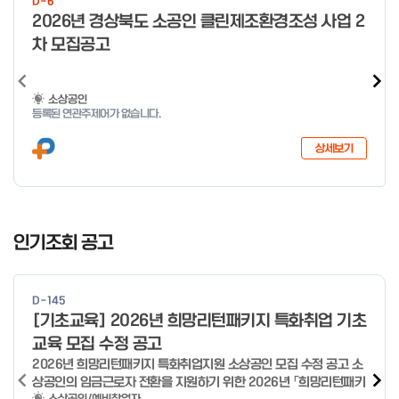
D-6
o
2026년 경상북도 소공인 클린제조환경조성 사업 2
f
차 모집공고
4
소상공인
등록된 연관주제어가 없습니다.
상세보기
I
t
인기조회 공고
e
m
1
D-145
o
[기초교육] 2026년 희망리턴패키지 특화취업 기초
f
교육 모집 수정 공고
4
2026년 희망리턴패키지 특화취업지원 소상공인 모집 수정 공고 소
상공인의 임금근로자 전환을 지원하기 위한 2026년 「희망리턴패키
소상공인/예비창업자