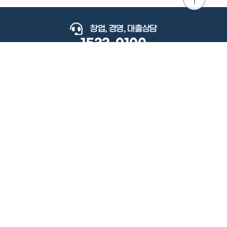
위로
이동
창업, 경영, 대출상담
1533-0100
keyboard_arrow_up
관련사이트
이용약관
개인정보처리방침
저작권정책
책임의한계와법적고지
이메일무단수집거부
도로명주소안내
원격지원
사용자 매뉴얼
(우) 34077 대전광역시 유성구 지족로364번길 92 2층 소상공인시장진흥공단.
사업자 등록번호: 305-82-21570
대표전화: 1533-0100(소상공인 통합콜센터), 1357(중소기업 통합콜센터)
Copyright 2022 SEMAS, All Right Reserved.