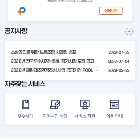
등록된 연관주제어가 없습니다.
상세보기
공지사항
I
공
t
지
사
e
항
소상공인을 위한 노동조합 사례집 배포
2026-07-29
m
더
2
2026년 전국우수시장박람회 참가시장 모집 공고
2026-07-24
보
기
o
2026년 클린제조환경조성 사업 공급기업 POOL 안내
2026-05-22
f
자주찾는 서비스
4
우수사례
지원사업 상담
서비스 지원
이용 안내